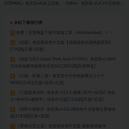
ETERNAL》免安装v6.66上古诸神
Father》免安装 v1.4.1中文绿色版
绿色中文版[88.94 GB][百度网盘
[7.29 GB][百度网盘]
全站下载排行榜
免费！百度网盘下载不限速工具（Antdownload）！！！
1
《还愿》免安装绿色中文版【顶级超级全国绝版资源】
2
[7.9GB][天翼+百度]
《侠盗飞车5 Grand Theft Auto V GTA5》免安装v1.60中
3
文绿色版豪华版整合全部DLC[101GB][百度网盘]
《只狼：影逝二度》免安装中文绿色版整合几十个
4
MOD[15.6G][天翼+迅雷+百度]
《三国群英传8》免安装-V2.1.1-修复-(官中+全DLC-神赵
5
云+神关羽+虞姬等）绿色中文版[7.51GB][天翼+百度]
《荒野大镖客2》免安装v1436.28绿色中文版整合置修改
6
器[119GB][百度+迅雷]
《霍格沃茨之遗》免安装绿色中文版-最新游戏版本
7