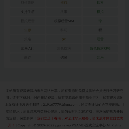
战棋策略
挑战
探索
支持手柄
故事
模拟
模拟经营
模拟经营SIM
球
生存
科幻
程
策略
索
经营
菜鸟入门
角色扮演
角色扮演RPG
解谜
选择
音乐
本站所有资源来源均来自网络分享，所有资源均免费提供给会员进行学习研究
用，请于下载24小时内删除资源，所有资源请勿用于商业行为！如有侵权请附
上版权证明发送至邮箱：2191677791@qq.com，经过查证我们会立即删除。
|
友情提示：适量游戏有益身心健康，请勿长时间沉迷游戏，注意保护视力并预
防近视，保重身体！
我们立足于香港，对全球华人服务，请未成年网友自觉离
开！
|
Copyright © 2009-2022 pgame.vip PGAME-游戏交流中心 All Rights