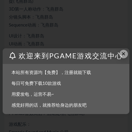
捉(飞燕群岛)
3D第一人称动作：飞燕群岛
分镜头脚本：飞燕群岛
Sequence动画：飞燕群岛
UI设计：飞燕群岛
UI动画：飞燕群岛
UI视觉：Envato视频商店
×
欢迎来到PGAME游戏交流中心
程序脚本：
GamePlay程序：飞燕群岛
本站所有资源均【免费】，注册就能下载
游戏系统程序：飞燕群岛
每日可免费下载10款游戏
C++程序：虚幻插件商店
用爱发电，运营不易~
游戏音效：
感觉好用的话，就推荐给身边的朋友吧
音效资源：A Sound Effect音效商店 / Audiojungle音效商店
/ Pond5音效商店 / 后期处理(飞燕群岛)
游戏配乐：