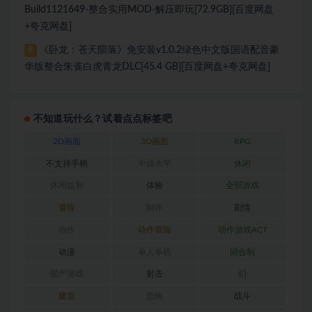
Build1121649-整合实用MOD-解压即玩[72.9GB][百度网盘
+夸克网盘]
《卧龙：苍天陨落》免安装v1.0.2绿色中文版国语配音豪
8
华版整合朱雀白虎青龙DLC[45.4 GB][百度网盘+夸克网盘]
不知道玩什么？试着点点标签吧
2D画面
3D画面
RPG
不支持手柄
中级水平
休闲
休闲益智
体验
全部游戏
冒险
制作
剧情
动作
动作冒险
动作游戏ACT
动漫
单人单机
回合制
国产游戏
射击
幻
建造
恐怖
战斗