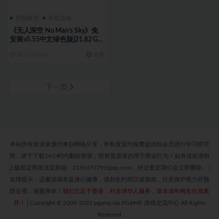
冒险解谜
单机游戏
《无人深空 No Man’s Sky》免
安装v5.55中文绿色版[21.82 GB]
[百度网盘]
2025-07-04
免费
下一页
本站所有资源来源均来自网络分享，所有资源均免费提供给会员进行学习研究
用，请于下载24小时内删除资源，所有资源请勿用于商业行为！如有侵权请附
上版权证明发送至邮箱：2191677791@qq.com，经过查证我们会立即删除。
|
友情提示：适量游戏有益身心健康，请勿长时间沉迷游戏，注意保护视力并预
防近视，保重身体！
我们立足于香港，对全球华人服务，请未成年网友自觉离
开！
|
Copyright © 2009-2022 pgame.vip PGAME-游戏交流中心 All Rights
Reserved