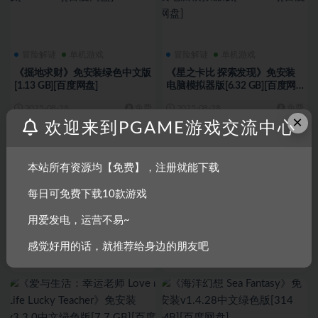
冒险解谜
单机游戏
冒险解谜
单机游戏
《掘地求财》免安装绿色中文版
《星之卡比 探索发现》免安装
[1.13 GB][百度网盘]
电脑模拟器版[6.32 GB][百度网
盘]
2025-08-28
免费
2025-08-28
免费
×
欢迎来到PGAME游戏交流中心
本站所有资源均【免费】，注册就能下载
每日可免费下载10款游戏
冒险解谜
单机游戏
冒险解谜
单机游戏
用爱发电，运营不易~
《寂静岭pt 面容 Visage》免安
《神器行者 重生 Artifact Seeker
装v3.04中文绿色版[7.72 GB][百
Resurrection》免安装v1.3.14中
感觉好用的话，就推荐给身边的朋友吧
度网盘]
文绿色版[1015 MB][百度网盘]
2025-08-26
免费
2025-08-04
免费