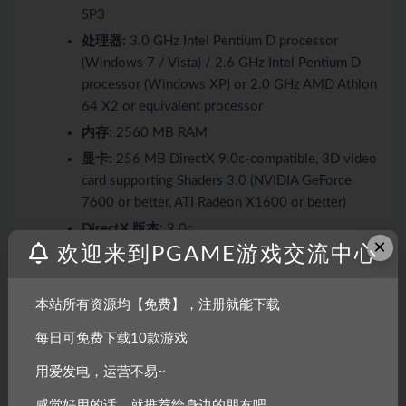
SP3
处理器:
3.0 GHz Intel Pentium D processor
(Windows 7 / Vista) / 2.6 GHz Intel Pentium D
processor (Windows XP) or 2.0 GHz AMD Athlon
64 X2 or equivalent processor
内存:
2560 MB RAM
显卡:
256 MB DirectX 9.0c-compatible, 3D video
card supporting Shaders 3.0 (NVIDIA GeForce
7600 or better, ATI Radeon X1600 or better)
DirectX 版本:
9.0c
×
欢迎来到PGAME游戏交流中心
存储空间:
需要 6656 MB 可用空间
声卡:
16-bit DirectX 9.0c-compatible sound card
本站所有资源均【免费】，注册就能下载
附注事项:
Onboard (built-in) integrated chipsets
are not supported
每日可免费下载10款游戏
用爱发电，运营不易~
感觉好用的话，就推荐给身边的朋友吧