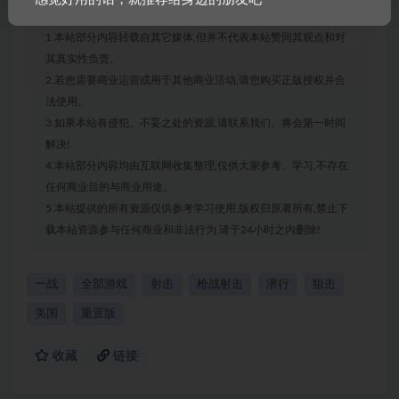
声明：
1.本站部分内容转载自其它媒体,但并不代表本站赞同其观点和对
其真实性负责。
2.若您需要商业运营或用于其他商业活动,请您购买正版授权并合
法使用。
3.如果本站有侵犯、不妥之处的资源,请联系我们。将会第一时间
解决!
4.本站部分内容均由互联网收集整理,仅供大家参考、学习,不存在
任何商业目的与商业用途。
5.本站提供的所有资源仅供参考学习使用,版权归原著所有,禁止下
载本站资源参与任何商业和非法行为,请于24小时之内删除!
一战
全部游戏
射击
枪战射击
潜行
狙击
美国
重置版
收藏
链接