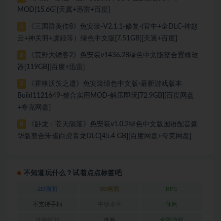
MOD[15.6G][天翼+迅雷+百度]
《三国群英传8》免安装-V2.1.1-修复-(官中+全DLC-神赵
5
云+神关羽+虞姬等）绿色中文版[7.51GB][天翼+百度]
《荒野大镖客2》免安装v1436.28绿色中文版整合置修改
6
器[119GB][百度+迅雷]
《霍格沃茨之遗》免安装绿色中文版-最新游戏版本
7
Build1121649-整合实用MOD-解压即玩[72.9GB][百度网盘
+夸克网盘]
《卧龙：苍天陨落》免安装v1.0.2绿色中文版国语配音豪
8
华版整合朱雀白虎青龙DLC[45.4 GB][百度网盘+夸克网盘]
不知道玩什么？试着点点标签吧
2D画面
3D画面
RPG
不支持手柄
中级水平
休闲
休闲益智
体验
全部游戏