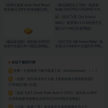
《回声点新星 Echo Point Nova》
《夜弦酒吧员工守则》免安装
免安装v1.231中文绿色版[2.85
Build.15937952 STEAM官方中文
GB][百度网盘]
绿色版[737 MB][百度网盘]
《极品采花郎》免安装v241025
《旧日飞车 Old School Rally》免
绿色中文版[5.96 GB][百度网盘
安装v1.0.6绿色中文版[535 MB]
+迅雷网盘]
[百度网盘]
全站下载排行榜
免费！百度网盘下载不限速工具（Antdownload）！！！
1
《还愿》免安装绿色中文版【顶级超级全国绝版资源】
2
[7.9GB][天翼+百度]
《侠盗飞车5 Grand Theft Auto V GTA5》免安装v1.60中
3
文绿色版豪华版整合全部DLC[101GB][百度网盘]
《只狼：影逝二度》免安装中文绿色版整合几十个
4