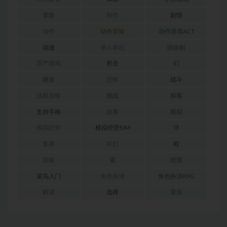
冒险
制作
剧情
动作
动作冒险
动作游戏ACT
动漫
单人单机
回合制
国产游戏
射击
幻
建造
恐怖
战斗
战棋策略
挑战
探索
支持手柄
故事
模拟
模拟经营
模拟经营SIM
球
生存
科幻
程
策略
索
经营
菜鸟入门
角色扮演
角色扮演RPG
解谜
选择
音乐