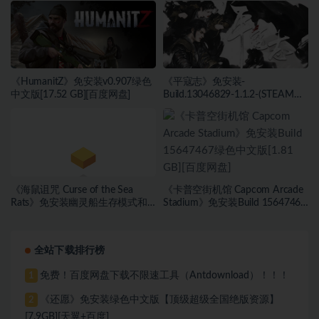
盘]
[百度网盘]
《HumanitZ》免安装v0.907绿色
《平寇志》免安装-
中文版[17.52 GB][百度网盘]
Build.13046829-1.1.2-(STEAM官
中)-支持手柄绿色中文版[13.06
GB][百度网盘]
《海鼠诅咒 Curse of the Sea
《卡普空街机馆 Capcom Arcade
Rats》免安装幽灵船生存模式和
Stadium》免安装Build 15647467
海盗旗休闲模式绿色中文版[17.59
绿色中文版[1.81 GB][百度网盘]
GB][百度网盘]
全站下载排行榜
免费！百度网盘下载不限速工具（Antdownload）！！！
1
《还愿》免安装绿色中文版【顶级超级全国绝版资源】
2
[7.9GB][天翼+百度]