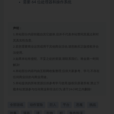
需要 64 位处理器和操作系统
声明：
1.本站部分内容转载自其它媒体,但并不代表本站赞同其观点和对
其真实性负责。
2.若您需要商业运营或用于其他商业活动,请您购买正版授权并合
法使用。
3.如果本站有侵犯、不妥之处的资源,请联系我们。将会第一时间
解决!
4.本站部分内容均由互联网收集整理,仅供大家参考、学习,不存在
任何商业目的与商业用途。
5.本站提供的所有资源仅供参考学习使用,版权归原著所有,禁止下
载本站资源参与任何商业和非法行为,请于24小时之内删除!
全部游戏
动作冒险
巨人
平台
恶魔
挑战
故事
漫画
球
生物
程
角色扮演