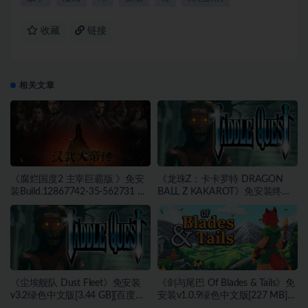
收藏
链接
相关文章
《腐烂国度2 主宰巨霸版 》免安
《龙珠Z：卡卡罗特 DRAGON
装Build.12867742-35-562731 整
BALL Z KAKAROT》免安装终极
合全部DLC绿色中文版[20.33 GB]
版v2.02绿色中文版[46.97 GB][百
[百度网盘]
度网盘]
《尘埃舰队 Dust Fleet》免安装
《剑与尾巴 Of Blades & Tails》免
v3.2绿色中文版[3.44 GB][百度网
安装v1.0.9绿色中文版[227 MB]