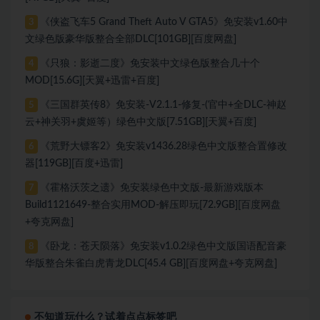
《侠盗飞车5 Grand Theft Auto V GTA5》免安装v1.60中
3
文绿色版豪华版整合全部DLC[101GB][百度网盘]
《只狼：影逝二度》免安装中文绿色版整合几十个
4
MOD[15.6G][天翼+迅雷+百度]
《三国群英传8》免安装-V2.1.1-修复-(官中+全DLC-神赵
5
云+神关羽+虞姬等）绿色中文版[7.51GB][天翼+百度]
《荒野大镖客2》免安装v1436.28绿色中文版整合置修改
6
器[119GB][百度+迅雷]
《霍格沃茨之遗》免安装绿色中文版-最新游戏版本
7
Build1121649-整合实用MOD-解压即玩[72.9GB][百度网盘
+夸克网盘]
《卧龙：苍天陨落》免安装v1.0.2绿色中文版国语配音豪
8
华版整合朱雀白虎青龙DLC[45.4 GB][百度网盘+夸克网盘]
不知道玩什么？试着点点标签吧