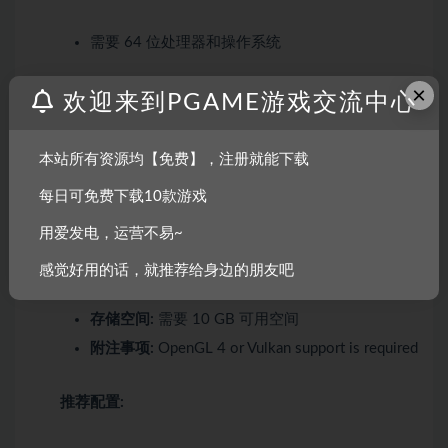
需要 64 位处理器和操作系统
×
最低配置:
欢迎来到PGAME游戏交流中心
需要 64 位处理器和操作系统
本站所有资源均【免费】，注册就能下载
操作系统:
A 64 bits distribution
每日可免费下载10款游戏
处理器:
2.2 GHz Dual Core
用爱发电，运营不易~
内存:
4 GB RAM
显卡:
Nvidia Geforce GTX 670 or AMD Radeon
感觉好用的话，就推荐给身边的朋友吧
HD 7970
存储空间:
需要 10 GB 可用空间
附注事项:
OpenGL 4 or Vulkan support is required
推荐配置: