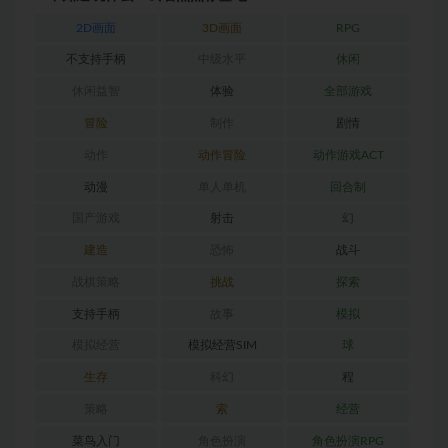
2D画面
3D画面
RPG
不支持手柄
中级水平
休闲
休闲益智
体验
全部游戏
冒险
制作
剧情
动作
动作冒险
动作游戏ACT
动漫
单人单机
回合制
国产游戏
射击
幻
建造
恐怖
战斗
战棋策略
挑战
探索
支持手柄
故事
模拟
模拟经营
模拟经营SIM
球
生存
科幻
程
策略
索
经营
菜鸟入门
角色扮演
角色扮演RPG