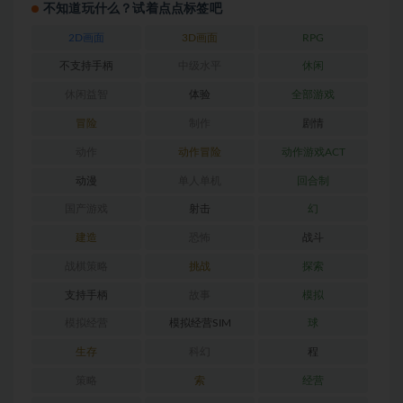
不知道玩什么？试着点点标签吧
2D画面
3D画面
RPG
不支持手柄
中级水平
休闲
休闲益智
体验
全部游戏
冒险
制作
剧情
动作
动作冒险
动作游戏ACT
动漫
单人单机
回合制
国产游戏
射击
幻
建造
恐怖
战斗
战棋策略
挑战
探索
支持手柄
故事
模拟
模拟经营
模拟经营SIM
球
生存
科幻
程
策略
索
经营