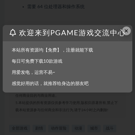
需要 64 位处理器和操作系统
×
欢迎来到PGAME游戏交流中心
声明：
1.本站部分内容转载自其它媒体,但并不代表本站赞同其观点和对
本站所有资源均【免费】，注册就能下载
其真实性负责。
2.若您需要商业运营或用于其他商业活动,请您购买正版授权并合
每日可免费下载10款游戏
法使用。
用爱发电，运营不易~
3.如果本站有侵犯、不妥之处的资源,请联系我们。将会第一时间
解决!
感觉好用的话，就推荐给身边的朋友吧
4.本站部分内容均由互联网收集整理,仅供大家参考、学习,不存在
任何商业目的与商业用途。
5.本站提供的所有资源仅供参考学习使用,版权归原著所有,禁止下
载本站资源参与任何商业和非法行为,请于24小时之内删除!
全部游戏
剧情
动作冒险
动漫
城市
战斗