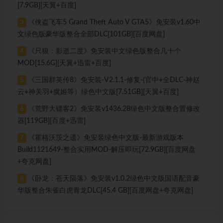
[7.9GB][天翼+百度]
《侠盗飞车5 Grand Theft Auto V GTA5》免安装v1.60中
3
文绿色版豪华版整合全部DLC[101GB][百度网盘]
《只狼：影逝二度》免安装中文绿色版整合几十个
4
MOD[15.6G][天翼+迅雷+百度]
《三国群英传8》免安装-V2.1.1-修复-(官中+全DLC-神赵
5
云+神关羽+虞姬等）绿色中文版[7.51GB][天翼+百度]
《荒野大镖客2》免安装v1436.28绿色中文版整合置修改
6
器[119GB][百度+迅雷]
《霍格沃茨之遗》免安装绿色中文版-最新游戏版本
7
Build1121649-整合实用MOD-解压即玩[72.9GB][百度网盘
+夸克网盘]
《卧龙：苍天陨落》免安装v1.0.2绿色中文版国语配音豪
8
华版整合朱雀白虎青龙DLC[45.4 GB][百度网盘+夸克网盘]