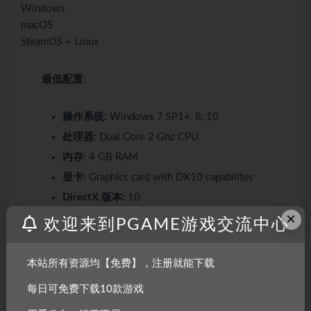
Windows
macOS
SteamOS + Linux
最低配置:
操作系统:
Windows 7 SP1+, 8, 10
处理器:
Dual Core 2 Ghz CPU
内存:
4 GB RAM
显卡:
Graphics card with DX10 capabilites
DirectX 版本:
10
×
存储空间:
需要 3 GB 可用空间
欢迎来到PGAME游戏交流中心
推荐配置:
本站所有资源均【免费】，注册就能下载
每日可免费下载10款游戏
操作系统:
Windows 10