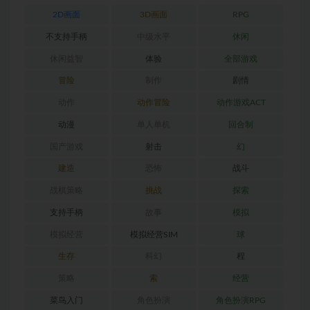
2D画面
3D画面
RPG
不支持手柄
中级水平
休闲
休闲益智
体验
全部游戏
冒险
制作
剧情
动作
动作冒险
动作游戏ACT
动漫
单人单机
回合制
国产游戏
射击
幻
建造
恐怖
战斗
战棋策略
挑战
探索
支持手柄
故事
模拟
模拟经营
模拟经营SIM
球
生存
科幻
程
策略
索
经营
菜鸟入门
角色扮演
角色扮演RPG