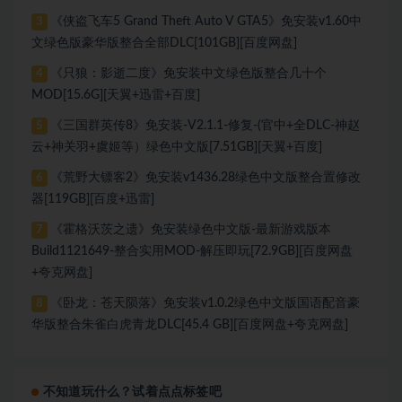
《侠盗飞车5 Grand Theft Auto V GTA5》免安装v1.60中
3
文绿色版豪华版整合全部DLC[101GB][百度网盘]
《只狼：影逝二度》免安装中文绿色版整合几十个
4
MOD[15.6G][天翼+迅雷+百度]
《三国群英传8》免安装-V2.1.1-修复-(官中+全DLC-神赵
5
云+神关羽+虞姬等）绿色中文版[7.51GB][天翼+百度]
《荒野大镖客2》免安装v1436.28绿色中文版整合置修改
6
器[119GB][百度+迅雷]
《霍格沃茨之遗》免安装绿色中文版-最新游戏版本
7
Build1121649-整合实用MOD-解压即玩[72.9GB][百度网盘
+夸克网盘]
《卧龙：苍天陨落》免安装v1.0.2绿色中文版国语配音豪
8
华版整合朱雀白虎青龙DLC[45.4 GB][百度网盘+夸克网盘]
不知道玩什么？试着点点标签吧