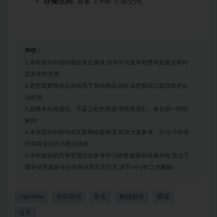
存储空间:
需要 3 MB 可用空间
声明：
1.本站部分内容转载自其它媒体,但并不代表本站赞同其观点和对
其真实性负责。
2.若您需要商业运营或用于其他商业活动,请您购买正版授权并合
法使用。
3.如果本站有侵犯、不妥之处的资源,请联系我们。将会第一时间
解决!
4.本站部分内容均由互联网收集整理,仅供大家参考、学习,不存在
任何商业目的与商业用途。
5.本站提供的所有资源仅供参考学习使用,版权归原著所有,禁止下
载本站资源参与任何商业和非法行为,请于24小时之内删除!
roguelite
全部游戏
射击
枪战射击
横版
过关