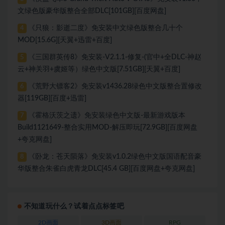
文绿色版豪华版整合全部DLC[101GB][百度网盘]
《只狼：影逝二度》免安装中文绿色版整合几十个
4
MOD[15.6G][天翼+迅雷+百度]
《三国群英传8》免安装-V2.1.1-修复-(官中+全DLC-神赵
5
云+神关羽+虞姬等）绿色中文版[7.51GB][天翼+百度]
《荒野大镖客2》免安装v1436.28绿色中文版整合置修改
6
器[119GB][百度+迅雷]
《霍格沃茨之遗》免安装绿色中文版-最新游戏版本
7
Build1121649-整合实用MOD-解压即玩[72.9GB][百度网盘
+夸克网盘]
《卧龙：苍天陨落》免安装v1.0.2绿色中文版国语配音豪
8
华版整合朱雀白虎青龙DLC[45.4 GB][百度网盘+夸克网盘]
不知道玩什么？试着点点标签吧
2D画面
3D画面
RPG