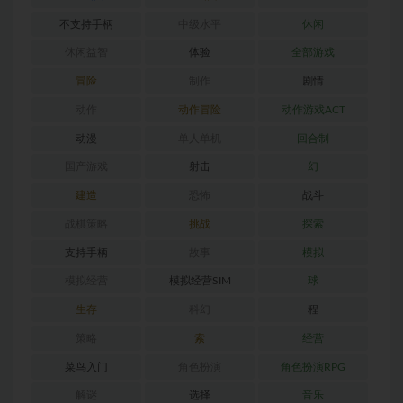
不支持手柄
中级水平
休闲
休闲益智
体验
全部游戏
冒险
制作
剧情
动作
动作冒险
动作游戏ACT
动漫
单人单机
回合制
国产游戏
射击
幻
建造
恐怖
战斗
战棋策略
挑战
探索
支持手柄
故事
模拟
模拟经营
模拟经营SIM
球
生存
科幻
程
策略
索
经营
菜鸟入门
角色扮演
角色扮演RPG
解谜
选择
音乐