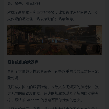
夫、蛮牛、和克奴姆！
对抗全新的敌人和巨大的怪物，比如被改造的附体人、令
人作呕的呕吐怪、热衷杀戮的狂热者等等。
眼花缭乱的武器库
更新了大量毁灭性武器装备，选择趁手的兵器应对任何危
险处境。
使用威力惊人的双管猎枪、令敌人灰飞烟灭的加特林、强
大无情的链锯发射器、经典的加农炮以及全新的自动霰弹
枪，尽情的向Mental的侵略军团倾泄你的怒火。