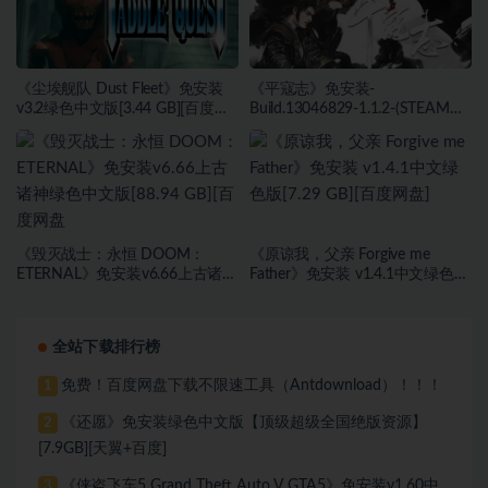
《尘埃舰队 Dust Fleet》免安装
《平寇志》免安装-
v3.2绿色中文版[3.44 GB][百度网
Build.13046829-1.1.2-(STEAM官
盘]
中)-支持手柄绿色中文版[13.06
GB][百度网盘]
《毁灭战士：永恒 DOOM：
《原谅我，父亲 Forgive me
ETERNAL》免安装v6.66上古诸神
Father》免安装 v1.4.1中文绿色版
绿色中文版[88.94 GB][百度网盘
[7.29 GB][百度网盘]
全站下载排行榜
免费！百度网盘下载不限速工具（Antdownload）！！！
1
《还愿》免安装绿色中文版【顶级超级全国绝版资源】
2
[7.9GB][天翼+百度]
《侠盗飞车5 Grand Theft Auto V GTA5》免安装v1.60中
3