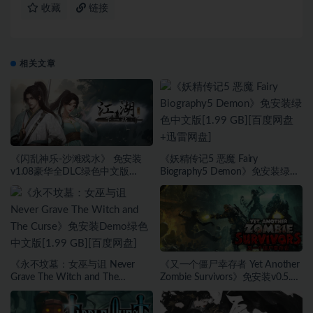
收藏
链接
相关文章
《闪乱神乐-沙滩戏水》 免安装
《妖精传记5 恶魔 Fairy
v1.08豪华全DLC绿色中文版
Biography5 Demon》免安装绿色
[21.64 GB][百度网盘+迅雷网盘]
中文版[1.99 GB][百度网盘+迅雷
网盘]
《永不坟墓：女巫与诅 Never
《又一个僵尸幸存者 Yet Another
Grave The Witch and The
Zombie Survivors》免安装v0.5.1
Curse》免安装Demo绿色中文版
绿色中文版[2.91 GB][百度网盘]
[1.99 GB][百度网盘]