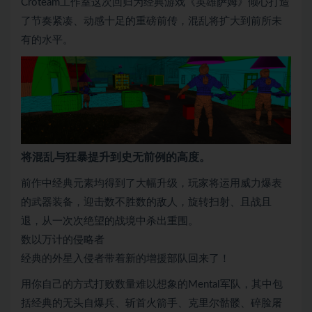
Croteam工作室这次回归为经典游戏《英雄萨姆》倾心打造
了节奏紧凑、动感十足的重磅前传，混乱将扩大到前所未
有的水平。
将混乱与狂暴提升到史无前例的高度。
前作中经典元素均得到了大幅升级，玩家将运用威力爆表
的武器装备，迎击数不胜数的敌人，旋转扫射、且战且
退，从一次次绝望的战境中杀出重围。
数以万计的侵略者
经典的外星入侵者带着新的增援部队回来了！
用你自己的方式打败数量难以想象的Mental军队，其中包
括经典的无头自爆兵、斩首火箭手、克里尔骷髅、碎脸屠