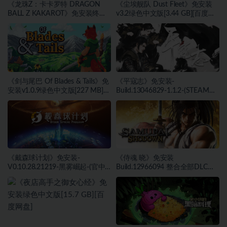
《龙珠Z：卡卡罗特 DRAGON
《尘埃舰队 Dust Fleet》免安装
BALL Z KAKAROT》免安装终极
v3.2绿色中文版[3.44 GB][百度网
版v2.02绿色中文版[46.97 GB][百
盘]
度网盘]
《剑与尾巴 Of Blades & Tails》免
《平寇志》免安装-
安装v1.0.9绿色中文版[227 MB]
Build.13046829-1.1.2-(STEAM官
[百度网盘]
中)-支持手柄绿色中文版[13.06
GB][百度网盘]
《戴森球计划》免安装-
《侍魂 晓》免安装
V0.10.28.21219-黑雾崛起-(官中)
Build.12966094 整合全部DLC绿
绿色中文版[4.31 GB][百度网盘]
色中文版[39.78 GB][百度网盘]