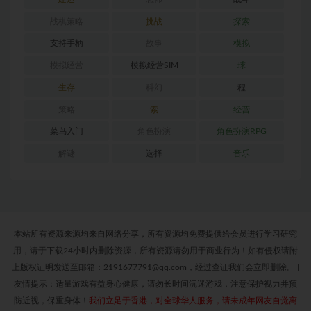
战棋策略
挑战
探索
支持手柄
故事
模拟
模拟经营
模拟经营SIM
球
生存
科幻
程
策略
索
经营
菜鸟入门
角色扮演
角色扮演RPG
解谜
选择
音乐
本站所有资源来源均来自网络分享，所有资源均免费提供给会员进行学习研究
用，请于下载24小时内删除资源，所有资源请勿用于商业行为！如有侵权请附
上版权证明发送至邮箱：2191677791@qq.com，经过查证我们会立即删除。
|
友情提示：适量游戏有益身心健康，请勿长时间沉迷游戏，注意保护视力并预
防近视，保重身体！
我们立足于香港，对全球华人服务，请未成年网友自觉离