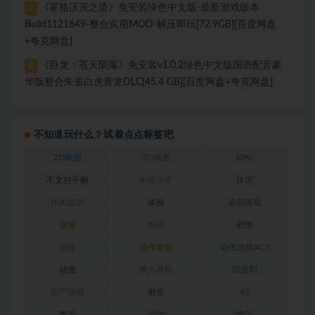
《霍格沃茨之遗》免安装绿色中文版-最新游戏版本
7
Build1121649-整合实用MOD-解压即玩[72.9GB][百度网盘
+夸克网盘]
《卧龙：苍天陨落》免安装v1.0.2绿色中文版国语配音豪
8
华版整合朱雀白虎青龙DLC[45.4 GB][百度网盘+夸克网盘]
不知道玩什么？试着点点标签吧
2D画面
3D画面
RPG
不支持手柄
中级水平
休闲
休闲益智
体验
全部游戏
冒险
制作
剧情
动作
动作冒险
动作游戏ACT
动漫
单人单机
回合制
国产游戏
射击
幻
建造
恐怖
战斗