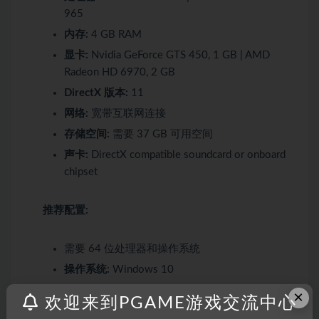
965
内存:
4 GB RAM
显卡:
Nvidia GeForce GTS 450, 1 GB | AMD
Radeon HD 6970, 2 GB
DirectX 版本:
11
网络:
宽带互联网连接
存储空间:
需要 37 GB 可用空间
声卡:
DirectX compatible soundcard or onboard
chipset
推荐配置:
需要 64 位处理器和操作系统
操作系统:
Windows 10
处理器:
Intel Core i3-6100 | AMD Ryzen 3
×
欢迎来到PGAME游戏交流中心
1300X