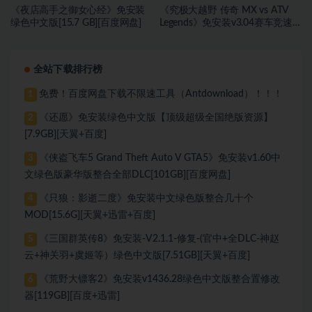
《夜店高手之御女心经》免安装
《究极大越野 传奇 MX vs ATV
绿色中文版[15.7 GB][百度网盘]
Legends》免安装v3.04赛车竞速
绿色中文版[40.68 GB][百度网盘]
全站下载排行榜
免费！百度网盘下载不限速工具（Antdownload）！！！
1
《还愿》免安装绿色中文版【顶级超级全国绝版资源】
2
[7.9GB][天翼+百度]
《侠盗飞车5 Grand Theft Auto V GTA5》免安装v1.60中
3
文绿色版豪华版整合全部DLC[101GB][百度网盘]
《只狼：影逝二度》免安装中文绿色版整合几十个
4
MOD[15.6G][天翼+迅雷+百度]
《三国群英传8》免安装-V2.1.1-修复-(官中+全DLC-神赵
5
云+神关羽+虞姬等）绿色中文版[7.51GB][天翼+百度]
《荒野大镖客2》免安装v1436.28绿色中文版整合置修改
6
器[119GB][百度+迅雷]