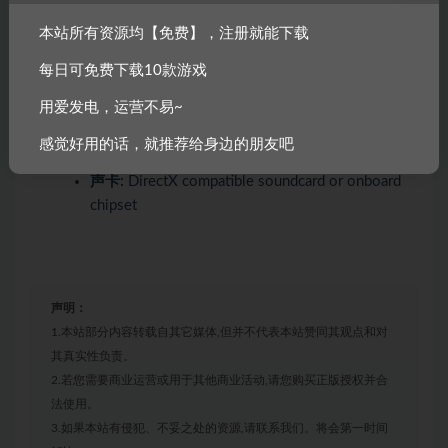
内存:
8 GB RAM
本站所有资源均【免费】，注册就能下载
显卡:
Nvidia GeForce GTX 750 Ti, 2 GB | AMD
Radeon HD 7870, 2 GB
每日可免费下载10款游戏
DirectX 版本:
11
用爱发电，运营不易~
网络:
宽带互联网连接
感觉好用的话，就推荐给身边的朋友吧
存储空间:
需要 37 GB 可用空间
声卡:
DirectX compatible soundcard or onboard
chipset
声明：
1.本站部分内容转载自其它媒体,但并不代表本站赞同其观点和对
其真实性负责。
2.若您需要商业运营或用于其他商业活动,请您购买正版授权并合
法使用。
3.如果本站有侵犯、不妥之处的资源,请联系我们。将会第一时间