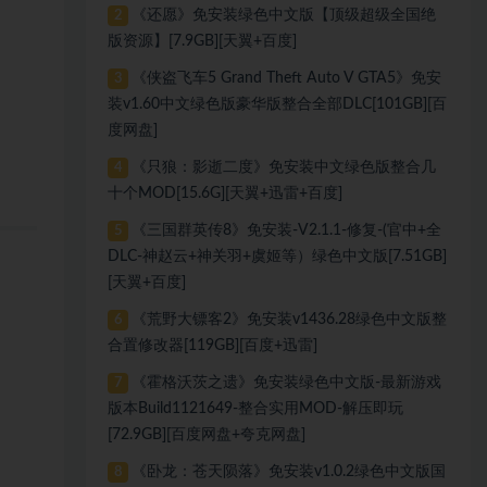
《还愿》免安装绿色中文版【顶级超级全国绝
2
版资源】[7.9GB][天翼+百度]
《侠盗飞车5 Grand Theft Auto V GTA5》免安
3
装v1.60中文绿色版豪华版整合全部DLC[101GB][百
度网盘]
《只狼：影逝二度》免安装中文绿色版整合几
4
十个MOD[15.6G][天翼+迅雷+百度]
《三国群英传8》免安装-V2.1.1-修复-(官中+全
5
DLC-神赵云+神关羽+虞姬等）绿色中文版[7.51GB]
[天翼+百度]
《荒野大镖客2》免安装v1436.28绿色中文版整
6
合置修改器[119GB][百度+迅雷]
《霍格沃茨之遗》免安装绿色中文版-最新游戏
7
版本Build1121649-整合实用MOD-解压即玩
[72.9GB][百度网盘+夸克网盘]
《卧龙：苍天陨落》免安装v1.0.2绿色中文版国
8