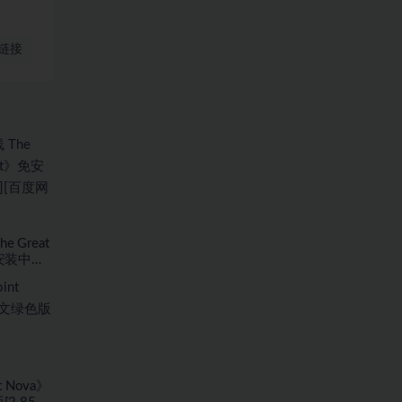
链接
 Great
》免安装中文
网盘]
 Nova》