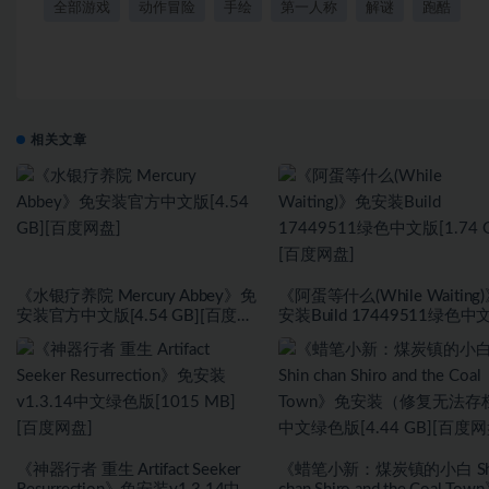
全部游戏
动作冒险
手绘
第一人称
解谜
跑酷
相关文章
《水银疗养院 Mercury Abbey》免
《阿蛋等什么(While Waiting
安装官方中文版[4.54 GB][百度网
安装Build 17449511绿色中
盘]
[1.74 GB][百度网盘]
《神器行者 重生 Artifact Seeker
《蜡笔小新：煤炭镇的小白 Sh