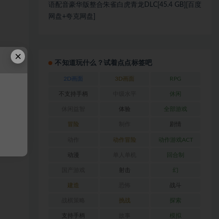
语配音豪华版整合朱雀白虎青龙DLC[45.4 GB][百度
网盘+夸克网盘]
×
不知道玩什么？试着点点标签吧
2D画面
3D画面
RPG
不支持手柄
中级水平
休闲
休闲益智
体验
全部游戏
冒险
制作
剧情
动作
动作冒险
动作游戏ACT
动漫
单人单机
回合制
国产游戏
射击
幻
建造
恐怖
战斗
战棋策略
挑战
探索
支持手柄
故事
模拟