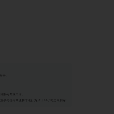
负责。
业目的与商业用途。
源参与任何商业和非法行为,请于24小时之内删除!