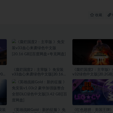
收藏
《腐烂国度2：主宰版 》免安装
《腐烂国度2：主宰版》
90年
v33血心来袭绿色中文版[20.16
v32绿色中文版[20.2GB
度网盘
GB][百度网盘+夸克网盘]
盘]
安装
《英雄战姬Gold：新的征服 》免
《红色翅膀：美国王牌