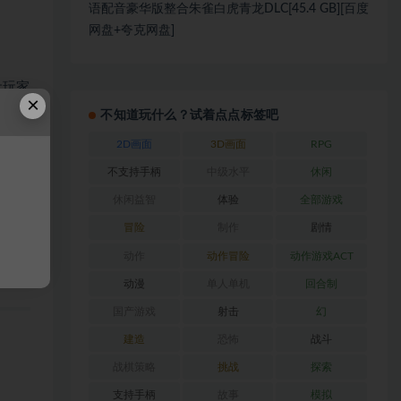
语配音豪华版整合朱雀白虎青龙DLC[45.4 GB][百度
网盘+夸克网盘]
让玩家
×
不知道玩什么？试着点点标签吧
气流
2D画面
3D画面
RPG
的空中
不支持手柄
中级水平
休闲
休闲益智
体验
全部游戏
冒险
制作
剧情
动作
动作冒险
动作游戏ACT
动漫
单人单机
回合制
国产游戏
射击
幻
建造
恐怖
战斗
战棋策略
挑战
探索
支持手柄
故事
模拟