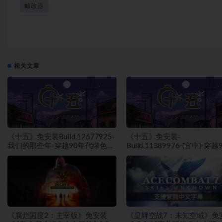
修改器
相关文章
《十五》免安装Build.12677925-
《十五》免安装-
我们的那些年-穿越90年代绿色中
Build.11389976-(官中)-穿越
文版[1.75 GB][百度网盘]
代绿色中文版[1.68 GB][百
+夸克网盘]
《腐烂国度2：主宰版》免安装
《皇牌空战7：未知空域》免