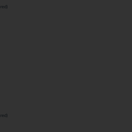
red)
red)