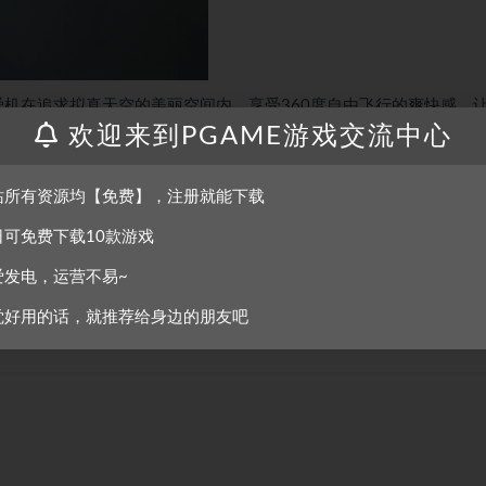
驶爱机在追求拟真天空的美丽空间内，享受360度自由飞行的爽快感、
欢迎来到PGAME游戏交流中心
感的飞行射击游戏。
任开发。本作的主题是「天空革新」，游戏内立体包覆天空的云层会扩散，
体验天空」。在受环境影响的新缠斗世界中，体验系列作中最具魅力
站所有资源均【免费】，注册就能下载
日可免费下载10款游戏
爱发电，运营不易~
觉好用的话，就推荐给身边的朋友吧