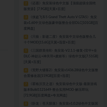
《还愿》免安装绿色中文版【顶级超级全国绝
2
版资源】[7.9GB][天翼+百度]
《侠盗飞车5 Grand Theft Auto V GTA5》免安
3
装v1.60中文绿色版豪华版整合全部DLC[101GB][百
度网盘]
《只狼：影逝二度》免安装中文绿色版整合几
4
十个MOD[15.6G][天翼+迅雷+百度]
《三国群英传8》免安装-V2.1.1-修复-(官中+全
5
DLC-神赵云+神关羽+虞姬等）绿色中文版[7.51GB]
[天翼+百度]
《荒野大镖客2》免安装v1436.28绿色中文版整
6
合置修改器[119GB][百度+迅雷]
《霍格沃茨之遗》免安装绿色中文版-最新游戏
7
版本Build1121649-整合实用MOD-解压即玩
[72.9GB][百度网盘+夸克网盘]
《卧龙：苍天陨落》免安装v1.0.2绿色中文版国
8