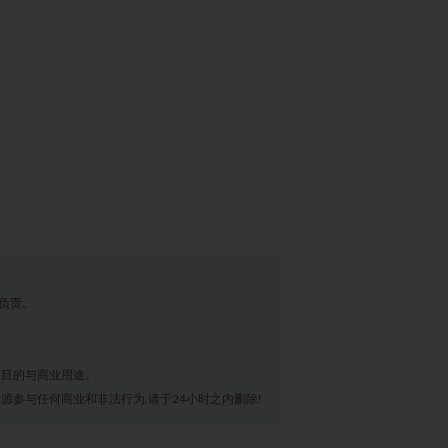
负责。
业目的与商业用途。
源参与任何商业和非法行为,请于24小时之内删除!