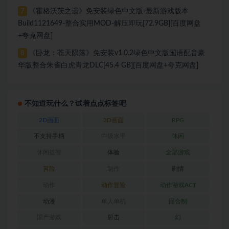
《霍格沃茨之遗》免安装绿色中文版-最新游戏版本
7
Build1121649-整合实用MOD-解压即玩[72.9GB][百度网盘
+夸克网盘]
《卧龙：苍天陨落》免安装v1.0.2绿色中文版国语配音豪
8
华版整合朱雀白虎青龙DLC[45.4 GB][百度网盘+夸克网盘]
不知道玩什么？试着点点标签吧
2D画面
3D画面
RPG
不支持手柄
中级水平
休闲
休闲益智
体验
全部游戏
冒险
制作
剧情
动作
动作冒险
动作游戏ACT
动漫
单人单机
回合制
国产游戏
射击
幻