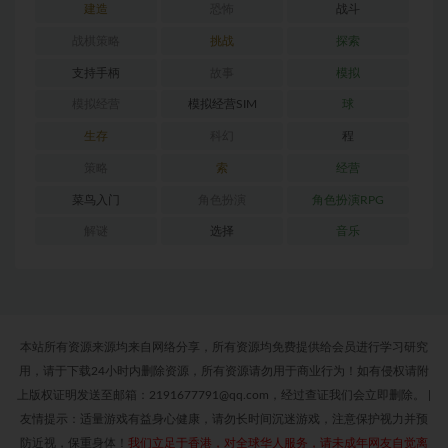
建造
恐怖
战斗
战棋策略
挑战
探索
支持手柄
故事
模拟
模拟经营
模拟经营SIM
球
生存
科幻
程
策略
索
经营
菜鸟入门
角色扮演
角色扮演RPG
解谜
选择
音乐
本站所有资源来源均来自网络分享，所有资源均免费提供给会员进行学习研究
用，请于下载24小时内删除资源，所有资源请勿用于商业行为！如有侵权请附
上版权证明发送至邮箱：2191677791@qq.com，经过查证我们会立即删除。
|
友情提示：适量游戏有益身心健康，请勿长时间沉迷游戏，注意保护视力并预
防近视，保重身体！
我们立足于香港，对全球华人服务，请未成年网友自觉离