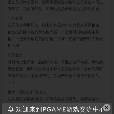
当亡灵把你包围时，使用增强的近战格斗进行反击！闯过
僵尸群，踩踏僵尸头，用可怕的撂倒动作处决不死亡灵！
非凡武器
在工作台利用烈火、闪电和神圣精华的力量来升级枪械，
创造出家庭制造的杀伤性武器！一把发射闪电的突击步
枪？一把带火焰刺刀的手枪？任何一切都可能帮助人类最
后一搏！
怪异敌群
对付大批食尸鬼一般的掠夺者、笨重的装甲精英、可怕的
暗影恶魔、爆炸的自杀将军和许多其他惊喜！当你死死盯
着僵尸坦克的厚实枪管时，你会希望自己能待在沙发后
面！
更大、更狠的群攻模式
在扩展后的群攻模式中扩展你的屠杀行为。存活得越久，
×
地图就会变得越大。在不加入不死亡灵的情况下，你能反
欢迎来到PGAME游戏交流中心
击多久？