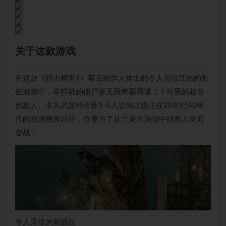
关于这款游戏
在这款《狙击精英4》幕后制作人推出的令人毛骨茸然的射
击游戏中，希特勒的僵尸群又回来耍阴谋了！可恶的超自
然敌人、非凡武器和全新1-4人恐怖战役正在20世纪40年
代的欧洲翘首以待，你要为了从亡灵大决战中拯救人类而
奋战！
令人震惊的新战役