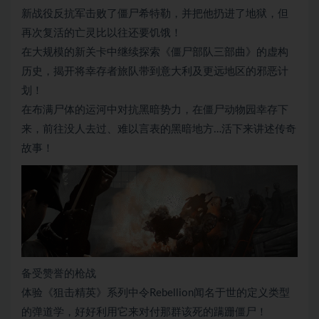
新战役反抗军击败了僵尸希特勒，并把他扔进了地狱，但
再次复活的亡灵比以往还要饥饿！
在大规模的新关卡中继续探索《僵尸部队三部曲》的虚构
历史，揭开将幸存者旅队带到意大利及更远地区的邪恶计
划！
在布满尸体的运河中对抗黑暗势力，在僵尸动物园幸存下
来，前往没人去过、难以言表的黑暗地方…活下来讲述传奇
故事！
备受赞誉的枪战
体验《狙击精英》系列中令Rebellion闻名于世的定义类型
的弹道学，好好利用它来对付那群该死的蹒跚僵尸！