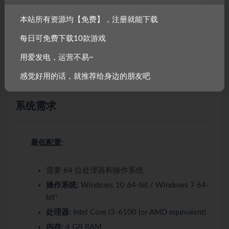
本站所有资源均【免费】，注册就能下载
成人内容描述
每日可免费下载10款游戏
开发者对内容描述如下：
用爱发电，运营不易~
此游戏包含的内容可能不适合所有年龄段，或不宜在工作
感觉好用的话，就推荐给身边的朋友吧
期间访问：频繁出现暴力或血腥, 常见成人内容
系统需求
最低配置:
需要 64 位处理器和操作系统
操作系统:
Windows 10 64-bit / Windows 7 64-
bit*
处理器:
Intel Core i3-6100 (or AMD equivalent)
内存:
4 GB RAM