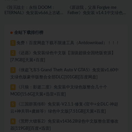
《毁灭战士：永恒 DOOM：
《原谅我，父亲 Forgive me
ETERNAL》免安装v6.66上古诸神
Father》免安装 v1.4.1中文绿色版
绿色中文版[88.94 GB][百度网盘
[7.29 GB][百度网盘]
全站下载排行榜
免费！百度网盘下载不限速工具（Antdownload）！！！
1
《还愿》免安装绿色中文版【顶级超级全国绝版资源】
2
[7.9GB][天翼+百度]
《侠盗飞车5 Grand Theft Auto V GTA5》免安装v1.60中
3
文绿色版豪华版整合全部DLC[101GB][百度网盘]
《只狼：影逝二度》免安装中文绿色版整合几十个
4
MOD[15.6G][天翼+迅雷+百度]
《三国群英传8》免安装-V2.1.1-修复-(官中+全DLC-神赵
5
云+神关羽+虞姬等）绿色中文版[7.51GB][天翼+百度]
《荒野大镖客2》免安装v1436.28绿色中文版整合置修改
6
器[119GB][百度+迅雷]