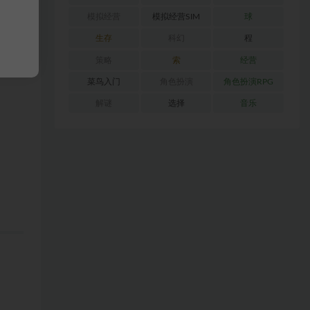
模拟经营
模拟经营SIM
球
生存
科幻
程
策略
索
经营
菜鸟入门
角色扮演
角色扮演RPG
解谜
选择
音乐