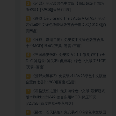
《还愿》免安装绿色中文版【顶级超级全国绝
2
版资源】[7.9GB][天翼+百度]
《侠盗飞车5 Grand Theft Auto V GTA5》免安
3
装v1.60中文绿色版豪华版整合全部DLC[101GB][百
度网盘]
《只狼：影逝二度》免安装中文绿色版整合几
4
十个MOD[15.6G][天翼+迅雷+百度]
《三国群英传8》免安装-V2.1.1-修复-(官中+全
5
DLC-神赵云+神关羽+虞姬等）绿色中文版[7.51GB]
[天翼+百度]
《荒野大镖客2》免安装v1436.28绿色中文版整
6
合置修改器[119GB][百度+迅雷]
《霍格沃茨之遗》免安装绿色中文版-最新游戏
7
版本Build1121649-整合实用MOD-解压即玩
[72.9GB][百度网盘+夸克网盘]
《卧龙：苍天陨落》免安装v1.0.2绿色中文版国
8