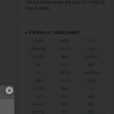
语配音豪华版整合朱雀白虎青龙DLC[45.4 GB][百度
网盘+夸克网盘]
不知道玩什么？试着点点标签吧
2D画面
3D画面
RPG
不支持手柄
中级水平
休闲
休闲益智
体验
全部游戏
冒险
制作
剧情
动作
动作冒险
动作游戏ACT
动漫
单人单机
回合制
×
国产游戏
射击
幻
建造
恐怖
战斗
战棋策略
挑战
探索
支持手柄
故事
模拟