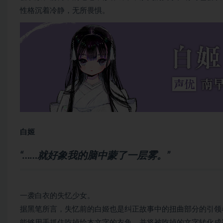
性格沉着冷静，无所畏惧。
白姬
“……就好象我的脑中蒙了一层雾。”
一袭白衣的失忆少女。
据黑笔所言，失忆前的白姬也是纠正故事中的扭曲部分的引领
能够用手抓住吃掉绘本文字的衣鱼，并将被吃掉的文字转化成