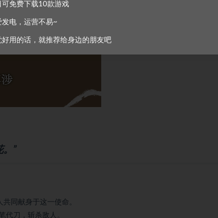
日可免费下载10款游戏
爱发电，运营不易~
觉好用的话，就推荐给身边的朋友吧
。”
人共同献身于这一使命。
笔代刀，斩杀敌人。