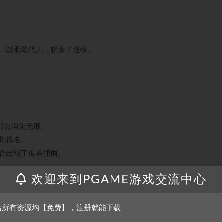
，以毛笔代刀，斩杀了怪物。
都会消失无痕。
此得名。
否出现了偏差扭曲。
来的绘本。
欢迎来到PGAME游戏交流中心
耀眼的光芒，将少年和少女吸入了传说故事的世界中——
站所有资源均【免费】，注册就能下载