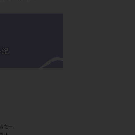
者之一。
墨汁。