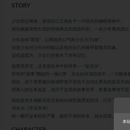
STORY
少女回过神来，发现自己正身处于一片陌生的幽暗密林中。
就在她被突然出现的怪物袭击的危急时刻，一名少年蓦然跳出
少年自称“黑笔”，以熟稔的口气称少女为“白姬”。
但是少女对少年的样貌以及他对自己的称呼都毫无印象。
这也是因为，少女已经丧失了所有记忆。
据黑笔所言，这里是绘本中的世界——“徒花乡”。
所有的“故事”都如同一场幻梦，无论如何深陷其中，一旦醒来
因此，这个世界被比喻成即使开花也不会结出果实的徒花并由
而两人的任务就是，游历于这里的故事世界，察看故事情节是
宛如提线木偶般无依无靠的白姬照着黑笔的话，打开了他递过
书名为《开花爷爷》。
刚一翻开这本蛀咬严重，破烂不堪的绘本，就从纸面上迸射出
本
CHARACTER