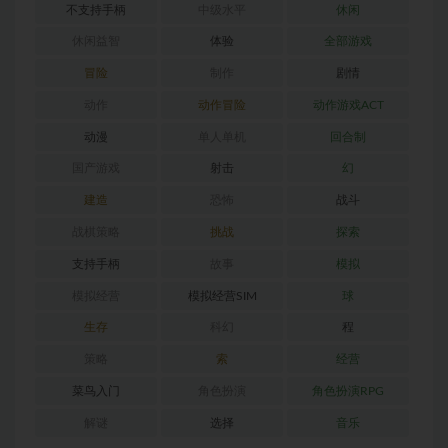
不支持手柄
中级水平
休闲
休闲益智
体验
全部游戏
冒险
制作
剧情
动作
动作冒险
动作游戏ACT
动漫
单人单机
回合制
国产游戏
射击
幻
建造
恐怖
战斗
战棋策略
挑战
探索
支持手柄
故事
模拟
模拟经营
模拟经营SIM
球
生存
科幻
程
策略
索
经营
菜鸟入门
角色扮演
角色扮演RPG
解谜
选择
音乐