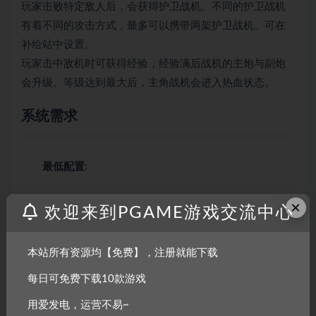
玩家击败特定敌人后，会获得护卫战机。不同的护卫战机
有着不同的攻击方式，最多可以携带两架护卫战机。可在
补给站中设置。
玩家击中敌机时可获得经验，经验满后战机的主炮与副炮
会升级。等级达到最大后，主角战机会进入热血状态。
系统需求
最低配置:
×
操作系统:
Windows 7,Windows 8,Windows 10
欢迎来到PGAME游戏交流中心
处理器:
Core 2 Duo
内存:
2048 MB RAM
本站所有资源均【免费】，注册就能下载
显卡:
Intel HD 4600 (AMD or NVIDIA equivalent)
每日可免费下载10款游戏
存储空间:
需要 2048 MB 可用空间
用爱发电，运营不易~