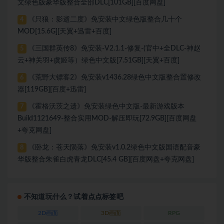
文绿色版豪华版整合全部DLC[101GB][百度网盘]
《只狼：影逝二度》免安装中文绿色版整合几十个
4
MOD[15.6G][天翼+迅雷+百度]
《三国群英传8》免安装-V2.1.1-修复-(官中+全DLC-神赵
5
云+神关羽+虞姬等）绿色中文版[7.51GB][天翼+百度]
《荒野大镖客2》免安装v1436.28绿色中文版整合置修改
6
器[119GB][百度+迅雷]
《霍格沃茨之遗》免安装绿色中文版-最新游戏版本
7
Build1121649-整合实用MOD-解压即玩[72.9GB][百度网盘
+夸克网盘]
《卧龙：苍天陨落》免安装v1.0.2绿色中文版国语配音豪
8
华版整合朱雀白虎青龙DLC[45.4 GB][百度网盘+夸克网盘]
不知道玩什么？试着点点标签吧
2D画面
3D画面
RPG