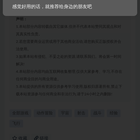
感觉好用的话，就推荐给身边的朋友吧
声明：
1.本站部分内容转载自其它媒体,但并不代表本站赞同其观点和对
其真实性负责。
2.若您需要商业运营或用于其他商业活动,请您购买正版授权并合
法使用。
3.如果本站有侵犯、不妥之处的资源,请联系我们。将会第一时间
解决!
4.本站部分内容均由互联网收集整理,仅供大家参考、学习,不存在
任何商业目的与商业用途。
5.本站提供的所有资源仅供参考学习使用,版权归原著所有,禁止下
载本站资源参与任何商业和非法行为,请于24小时之内删除!
全部游戏
动作冒险
宇宙
射击
战斗
经验
飞行
收藏
链接