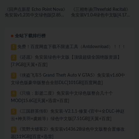
《回声点新星 Echo Point Nova》
《三相奇谈(Threefold Recital)》
免安装v1.231中文绿色版[2.85
免安装V1.0.4绿色中文版[4.17
GB][百度网盘]
GB][百度网盘]
全站下载排行榜
免费！百度网盘下载不限速工具（Antdownload）！！！
1
《还愿》免安装绿色中文版【顶级超级全国绝版资源】
2
[7.9GB][天翼+百度]
《侠盗飞车5 Grand Theft Auto V GTA5》免安装v1.60中
3
文绿色版豪华版整合全部DLC[101GB][百度网盘]
《只狼：影逝二度》免安装中文绿色版整合几十个
4
MOD[15.6G][天翼+迅雷+百度]
《三国群英传8》免安装-V2.1.1-修复-(官中+全DLC-神赵
5
云+神关羽+虞姬等）绿色中文版[7.51GB][天翼+百度]
《荒野大镖客2》免安装v1436.28绿色中文版整合置修改
6
器[119GB][百度+迅雷]