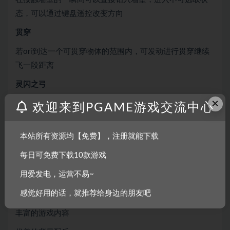
态，可以通过键盘遥控改变方向
贯穿
若ori到达一个可贯穿物体的范围内，可发动进行贯穿继续
飞一段距离
灵闪之弓
×
空中释放技能，向前射出5发箭矢，箭矢会发散，有严重下
欢迎来到PGAME游戏交流中心
坠，无法攻击远程目标
本站所有资源均【免费】，注册就能下载
游戏特点
每日可免费下载10款游戏
横版卡通又梦幻感十足的游戏画面
用爱发电，运营不易~
精彩的动作冒险过程
感觉好用的话，就推荐给身边的朋友吧
多种动作技能帮助通关
丰富的游戏内容