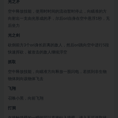
光之矛
空中释放技能，使用时时间的流动暂时停止，向瞄准的方
向射出一支由光形成的矛，尔后ori自身在空中悬浮1秒，无
后坐力
光之剑
砍倒前方3个ori身长距离的敌人，然后ori跳向空中进行5段
快速挥砍，被攻击的敌人继续浮空
抓取
空中释放技能，向瞄准方向释放一股闪电，若抓到非生物
物体则向该物体飞去
飞翔
召唤小黑，向前飞翔
打洞
在接触墙壁的一瞬间可以直接钻入墙壁，进入不可选取状