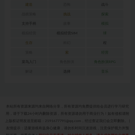
建造
恐怖
战斗
战棋策略
挑战
探索
支持手柄
故事
模拟
模拟经营
模拟经营SIM
球
生存
科幻
程
策略
索
经营
菜鸟入门
角色扮演
角色扮演RPG
解谜
选择
音乐
本站所有资源来源均来自网络分享，所有资源均免费提供给会员进行学习研究
用，请于下载24小时内删除资源，所有资源请勿用于商业行为！如有侵权请附
上版权证明发送至邮箱：2191677791@qq.com，经过查证我们会立即删除。
|
友情提示：适量游戏有益身心健康，请勿长时间沉迷游戏，注意保护视力并预