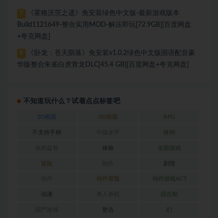
《霍格沃茨之遗》免安装绿色中文版-最新游戏版本
7
Build1121649-整合实用MOD-解压即玩[72.9GB][百度网盘
+夸克网盘]
《卧龙：苍天陨落》免安装v1.0.2绿色中文版国语配音豪
8
华版整合朱雀白虎青龙DLC[45.4 GB][百度网盘+夸克网盘]
不知道玩什么？试着点点标签吧
2D画面
3D画面
RPG
不支持手柄
中级水平
休闲
休闲益智
体验
全部游戏
冒险
制作
剧情
动作
动作冒险
动作游戏ACT
动漫
单人单机
回合制
国产游戏
射击
幻