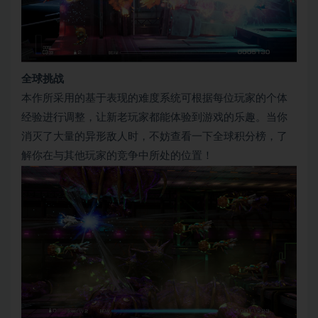
全球挑战
本作所采用的基于表现的难度系统可根据每位玩家的个体
经验进行调整，让新老玩家都能体验到游戏的乐趣。当你
消灭了大量的异形敌人时，不妨查看一下全球积分榜，了
解你在与其他玩家的竞争中所处的位置！