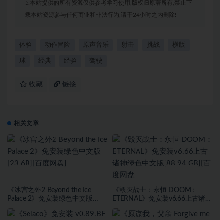
5.本站提供的所有资源仅供参考学习使用,版权归原著所有,禁止下
载本站资源参与任何商业和非法行为,请于24小时之内删除!
体验
动作冒险
原声音乐
射击
挑战
横版
球
经典
经验
驾驶
收藏
链接
相关文章
《冰宫之外2 Beyond the Ice
《毁灭战士：永恒 DOOM：
Palace 2》免安装绿色中文版
ETERNAL》免安装v6.66上古诸神
[23.6B][百度网盘]
绿色中文版[88.94 GB][百度网盘