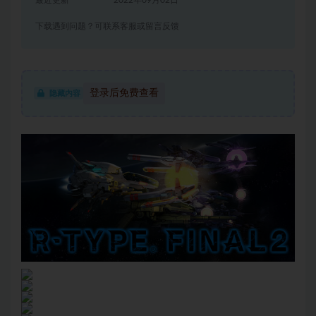
最近更新
2022年09月02日
下载遇到问题？可联系客服或留言反馈
登录后免费查看
隐藏内容