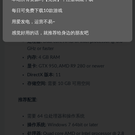
最低配置:
每日可免费下载10款游戏
用爱发电，运营不易~
需要 64 位处理器和操作系统
操作系统:
Windows 7 64bit or later
感觉好用的话，就推荐给身边的朋友吧
处理器:
Dual core AMD or Intel processor @ 3.0
GHz or faster
内存:
4 GB RAM
显卡:
GTX 950, AMD R9 280 or newer
DirectX 版本:
11
存储空间:
需要 10 GB 可用空间
推荐配置:
需要 64 位处理器和操作系统
操作系统:
Windows 7 64bit or later
处理器:
Quad core AMD or Intel processor @ 2.8