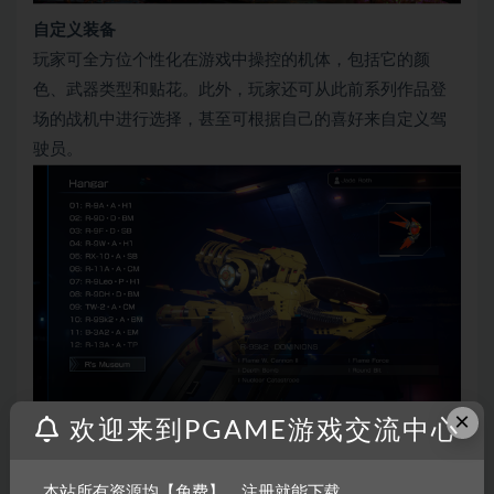
自定义装备
玩家可全方位个性化在游戏中操控的机体，包括它的颜
色、武器类型和贴花。此外，玩家还可从此前系列作品登
场的战机中进行选择，甚至可根据自己的喜好来自定义驾
驶员。
×
欢迎来到PGAME游戏交流中心
系统需求
本站所有资源均【免费】，注册就能下载