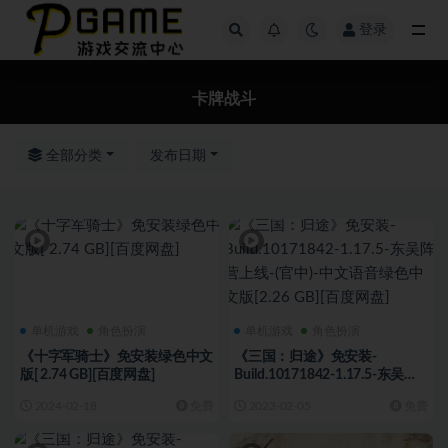
登录
全部
卡牌战斗
全部分类
发布日期
单机游戏
角色扮演
单机游戏
角色扮演
《十字军骑士》免安装绿色中文
《三国：归途》免安装-
版[ 2.74 GB][百度网盘]
Build.10171842-1.17.5-东吴阵
营上线-(官中)-中文语音绿色中
2024-02-18
免费
2023-02-05
免费
文版[2.26 GB][百度网盘]