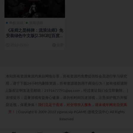
单机游戏
策略战棋
《巫师之昆特牌：流浪法师》免
安装绿色中文版[2.38GB][百度
网盘]
2022-09-02
免费
本站所有资源来源均来自网络分享，所有资源均免费提供给会员进行学习研究
用，请于下载24小时内删除资源，所有资源请勿用于商业行为！如有侵权请附
上版权证明发送至邮箱：2191677791@qq.com，经过查证我们会立即删除。
|
友情提示：适量游戏有益身心健康，请勿长时间沉迷游戏，注意保护视力并预
防近视，保重身体！
我们立足于香港，对全球华人服务，请未成年网友自觉离
开！
|
Copyright © 2009-2022 pgame.vip PGAME-游戏交流中心 All Rights
Reserved