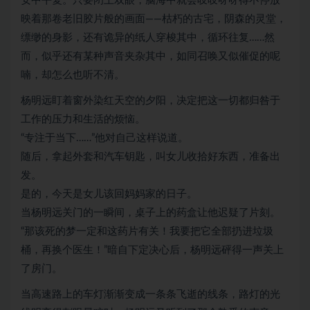
安中平复。只要闭上双眼，脑海中就会吱吱呀呀得不停放
映着那卷老旧胶片般的画面——枯朽的古宅，阴森的灵堂，
缥缈的身影，还有诡异的纸人穿梭其中，循环往复……然
而，似乎还有某种声音夹杂其中，如同召唤又似催促的呢
喃，却怎么也听不清。
杨明远盯着窗外染红天空的夕阳，决定把这一切都归咎于
工作的压力和生活的烦恼。
“专注于当下……”他对自己这样说道。
随后，拿起外套和汽车钥匙，叫女儿收拾好东西，准备出
发。
是的，今天是女儿该回妈妈家的日子。
当杨明远关门的一瞬间，桌子上的药盒让他迟疑了片刻。
“那该死的梦一定和这药片有关！我要把它全部扔进垃圾
桶，再换个医生！”暗自下定决心后，杨明远砰得一声关上
了房门。
当高速路上的车灯渐渐变成一条条飞逝的线条，路灯的光