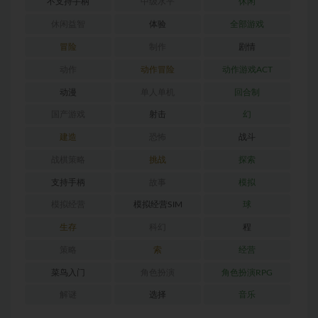
不支持手柄
中级水平
休闲
休闲益智
体验
全部游戏
冒险
制作
剧情
动作
动作冒险
动作游戏ACT
动漫
单人单机
回合制
国产游戏
射击
幻
建造
恐怖
战斗
战棋策略
挑战
探索
支持手柄
故事
模拟
模拟经营
模拟经营SIM
球
生存
科幻
程
策略
索
经营
菜鸟入门
角色扮演
角色扮演RPG
解谜
选择
音乐