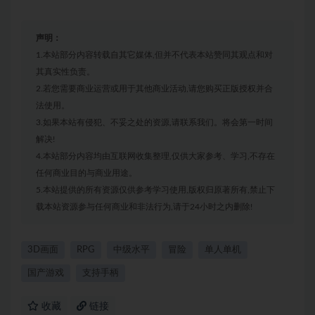
声明：
1.本站部分内容转载自其它媒体,但并不代表本站赞同其观点和对
其真实性负责。
2.若您需要商业运营或用于其他商业活动,请您购买正版授权并合
法使用。
3.如果本站有侵犯、不妥之处的资源,请联系我们。将会第一时间
解决!
4.本站部分内容均由互联网收集整理,仅供大家参考、学习,不存在
任何商业目的与商业用途。
5.本站提供的所有资源仅供参考学习使用,版权归原著所有,禁止下
载本站资源参与任何商业和非法行为,请于24小时之内删除!
3D画面
RPG
中级水平
冒险
单人单机
国产游戏
支持手柄
收藏
链接