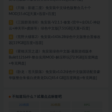
《只狼：影逝二度》免安装中文绿色版整合几十个
4
MOD[15.6G][天翼+迅雷+百度]
《三国群英传8》免安装-V2.1.1-修复-(官中+全DLC-神赵
5
云+神关羽+虞姬等）绿色中文版[7.51GB][天翼+百度]
《荒野大镖客2》免安装v1436.28绿色中文版整合置修改
6
器[119GB][百度+迅雷]
《霍格沃茨之遗》免安装绿色中文版-最新游戏版本
7
Build1121649-整合实用MOD-解压即玩[72.9GB][百度网盘
+夸克网盘]
《卧龙：苍天陨落》免安装v1.0.2绿色中文版国语配音豪
8
华版整合朱雀白虎青龙DLC[45.4 GB][百度网盘+夸克网盘]
不知道玩什么？试着点点标签吧
2D画面
3D画面
RPG