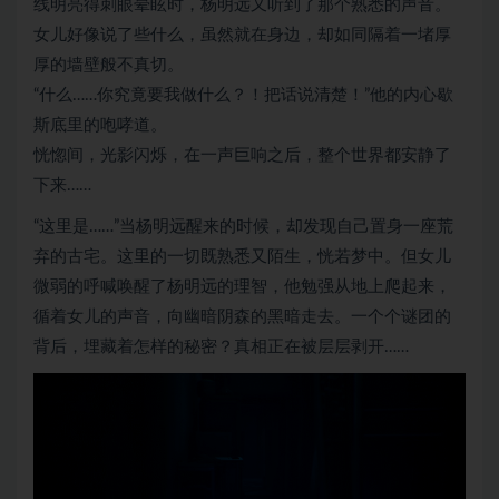
线明亮得刺眼晕眩时，杨明远又听到了那个熟悉的声音。
女儿好像说了些什么，虽然就在身边，却如同隔着一堵厚
厚的墙壁般不真切。
“什么……你究竟要我做什么？！把话说清楚！”他的内心歇
斯底里的咆哮道。
恍惚间，光影闪烁，在一声巨响之后，整个世界都安静了
下来……
“这里是……”当杨明远醒来的时候，却发现自己置身一座荒
弃的古宅。这里的一切既熟悉又陌生，恍若梦中。但女儿
微弱的呼喊唤醒了杨明远的理智，他勉强从地上爬起来，
循着女儿的声音，向幽暗阴森的黑暗走去。一个个谜团的
背后，埋藏着怎样的秘密？真相正在被层层剥开……