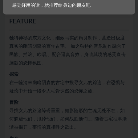
感觉好用的话，就推荐给身边的朋友吧
相。
FEATURE
独特神秘的东方文化，细致写实的精良制作，营造出极度
真实的幽暗阴森的百年古宅。 加之独特的音乐制作融合了
民族、摇滚、吟唱,、配合逼真音效，身临其境的感受直击
脑髓的恐怖氛围。
探索
在一幢清末幽暗阴森的古宅中搜寻女儿的踪迹，在恐惧与
疑惑中开始一段令人毛骨悚然的恐怖之旅。
冒险
寻找女儿的路途障碍重重，如影随形的亡魂无处不在，如
何躲避他们，甩掉他们，如何战胜他们……随着古宅往事渐
渐被揭开，事情的真相呼之欲出。