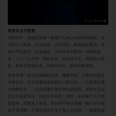
殷府及古代背景
清朝末年，京城西郊有一座藏于山林之间的锦绣府邸。此
宅的主人姓殷，出身世家，少年得志，颇受朝廷重用。曾
领兵平乱四方，官至极品。人到中年方娶得一房绝色娇
妻，二人门当户对，情投意合。但好景不长，朝廷权力更
迭，殷老爷官场失意，郁郁不得志，最终归隐避世。
殷老爷择一处山水掩映的宝地，修建宅邸，只带亲信随从
侍奉左右，又不惜重金请来两位门客作伴。一位是博古通
今的柳先生，一位是精通水墨丹青的赵画师。虽然生活远
比以往孤寂清冷，却也平和安然。然而，多年膝下无子的
殷老爷，忽闻夫人有喜，却如同平静水面被一颗小石子激
起千里涟漪。不堪的流言让宅子里人心动荡，一桩桩怪诞