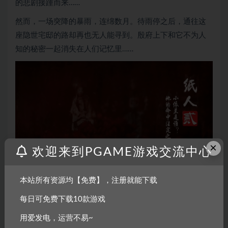
的悲剧接踵而来……
然而，一场突降的暴雨，连绵数月。待雨停之后，通往这
座隐世宅邸的路却再也无人能寻到。殷府上下和它不为人
知的秘密一起消失在人们记忆里……
×
欢迎来到PGAME游戏交流中心
本站所有资源均【免费】，注册就能下载
GAMEPLAY
每日可免费下载10款游戏
第一人称3D恐怖冒险游戏。在阴森的古宅中探索、冒险，
用爱发电，运营不易~
解开一个接一个的谜团，最终挖掘出故事背后隐藏的真