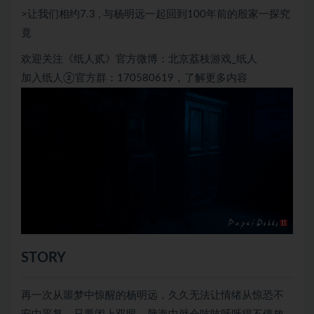
>让我们相约7.3 , 与杨明远一起回到100年前的殷家一探究
竟
欢迎关注《纸人贰》官方微博：北京荔枝游戏_纸人
加入纸人②官方群：170580619，了解更多内容
STORY
再一次从噩梦中惊醒的杨明远，久久无法让情绪从惊恐不