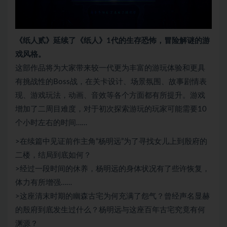
《纸人贰》延续了《纸人》1代的生存恐怖，冒险解谜的游
戏风格。
这部作品将为大家带来较一代更为丰富的游玩体验和更具
有挑战性的Boss战，在关卡设计、场景氛围、故事剧情表
现、游戏玩法，动画、音效等各个方面都有所提升。游戏
增加了二周目难度，对于初次探索游玩的玩家可能需要10
个小时左右的时间……
>在续篇中见证前作主角“杨明远”为了寻找女儿上到殷府的
二楼，结局到底如何？
>经过一段时间的休养，杨明远的身体状况有了些许恢复，
体力有所增强……
>这座清末时期的幽森古宅为何充满了怨气？曾经声名显赫
的殷府到底发生过什么？杨明远与这座百年古宅究竟有何
渊源？