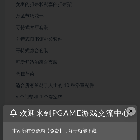
女巫的扫帚和配套的扫帚架
万圣节纸花环
哥特式客厅套装
哥特式图书馆办公套件
哥特式烛台套装
可爱舒适的露台套装
悬挂草药
适合所有留胡子人士的 10 种浴室配件
6 个门垫和 1 个浴室垫
纸币堆、收银机、商店柜台和冷藏商店展示架
×
欢迎来到PGAME游戏交流中心
披萨板和披萨皮
本站所有资源均【免费】，注册就能下载
人体模型和衣架