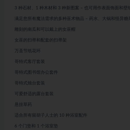
3 种石材、1 种木材和 3 种新图案 – 也可用作表面饰面和壁
满足您所有魔法需求的多种巫术物品 – 药水、大锅和怪异糖
雕刻的南瓜和可以戴上的女巫帽
女巫的扫帚和配套的扫帚架
万圣节纸花环
哥特式客厅套装
哥特式图书馆办公套件
哥特式烛台套装
可爱舒适的露台套装
悬挂草药
适合所有留胡子人士的 10 种浴室配件
6 个门垫和 1 个浴室垫