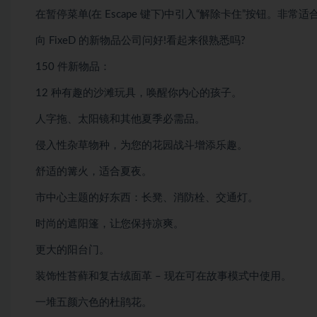
在暂停菜单(在 Escape 键下)中引入“解除卡住”按钮。
向 FixeD 的新物品公司问好!看起来很熟悉吗?
150 件新物品：
12 种有趣的沙滩玩具，唤醒你内心的孩子。
人字拖、太阳镜和其他夏季必需品。
侵入性杂草物种，为您的花园战斗增添乐趣。
舒适的篝火，适合夏夜。
市中心主题的好东西：长凳、消防栓、交通灯。
时尚的遮阳篷，让您保持凉爽。
更大的阳台门。
装饰性苔藓和复古绒面革 – 现在可在故事模式中使用。
一堆五颜六色的杜鹃花。