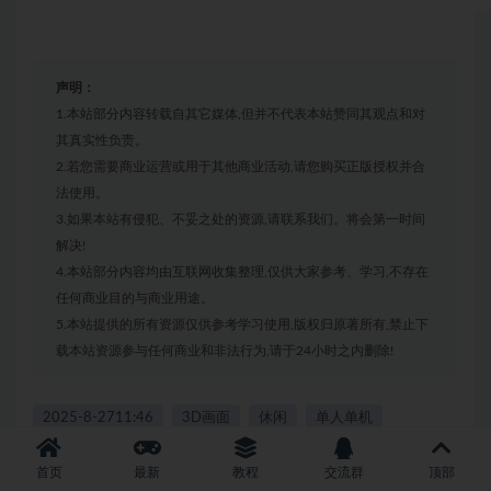
声明：
1.本站部分内容转载自其它媒体,但并不代表本站赞同其观点和对
其真实性负责。
2.若您需要商业运营或用于其他商业活动,请您购买正版授权并合
法使用。
3.如果本站有侵犯、不妥之处的资源,请联系我们。将会第一时间
解决!
4.本站部分内容均由互联网收集整理,仅供大家参考、学习,不存在
任何商业目的与商业用途。
5.本站提供的所有资源仅供参考学习使用,版权归原著所有,禁止下
载本站资源参与任何商业和非法行为,请于24小时之内删除!
2025-8-2711:46
3D画面
休闲
单人单机
支持手柄
模拟
模拟经营SIM
经营
菜鸟入门
首页
最新
教程
交流群
顶部