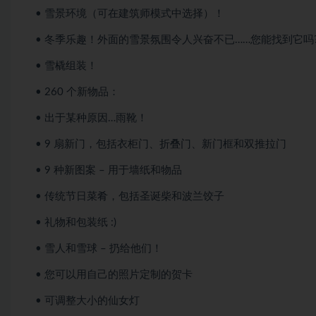
• 雪景环境（可在建筑师模式中选择）！
• 冬季乐趣！外面的雪景氛围令人兴奋不已……您能找到它吗
• 雪橇组装！
• 260 个新物品：
• 出于某种原因…雨靴！
• 9 扇新门，包括衣柜门、折叠门、新门框和双推拉门
• 9 种新图案 – 用于墙纸和物品
• 传统节日菜肴，包括圣诞柴和波兰饺子
• 礼物和包装纸 :)
• 雪人和雪球 – 扔给他们！
• 您可以用自己的照片定制的贺卡
• 可调整大小的仙女灯