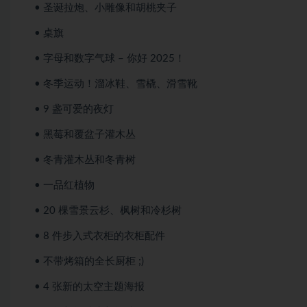
• 圣诞拉炮、小雕像和胡桃夹子
• 桌旗
• 字母和数字气球 – 你好 2025！
• 冬季运动！溜冰鞋、雪橇、滑雪靴
• 9 盏可爱的夜灯
• 黑莓和覆盆子灌木丛
• 冬青灌木丛和冬青树
• 一品红植物
• 20 棵雪景云杉、枫树和冷杉树
• 8 件步入式衣柜的衣柜配件
• 不带烤箱的全长厨柜 ;)
• 4 张新的太空主题海报