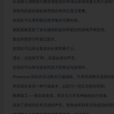
以混凝土浇筑模式建造墙壁现在将成品变成混凝土而不是砖!
用相同的瓷砖铺贴墙壁现在将突出显示重叠。
您现在可以看到锁定程序集的完整列表。
装配面板更新了箭头键相机旋转和更好的游戏手柄支持。
集会的星形计时器已延长。
您现在可以坐在更多的长凳和椅子上。
现在，当您按“E”时，乐器会发出声音。
您现在可以将垃圾袋扔进大型商业垃圾箱中。
Pinnacove 郊区的非法树木已被移除。不受邻居树木选择的
草药现在有另一种干燥版本，以防万一您正在制作药剂。
蛛网返工——更容易发现，而且它们不再神秘地自行掉落。
添加了房间内任务完成的声音。您将会听到有关您成功的消息