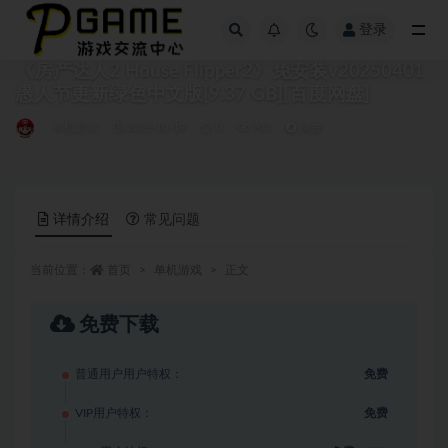
登录
全部
《房产达人2 House Flipper2》免安装v20250401
愚人节更新绿色中文版[9.37 GB][百度网盘]
单机游戏
2025-10-19
0
701
免费
详情介绍
常见问题
当前位置：
首页
单机游戏
正文
免费下载
普通用户用户特权：
免费
VIP用户特权：
免费