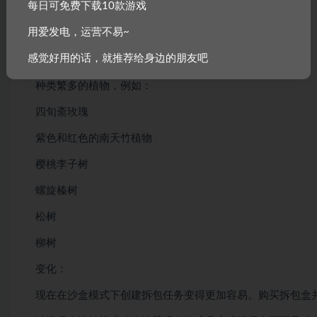
每日可免费下载10款游戏
更大的咖啡机和手柄
用爱发电，运营不易~
自定义文本便签 – 编写您自己的!
感觉好用的话，就推荐给身边的朋友吧
贺卡
种类繁多的植物，例如：
四旬斋玫瑰
紫色和红色的南天竹植物
樱桃李子树
螺旋榛树
松树
柳树
变化：
现在在沙盒模式下创建拆包任务变得更加容易。购买拆包盒并