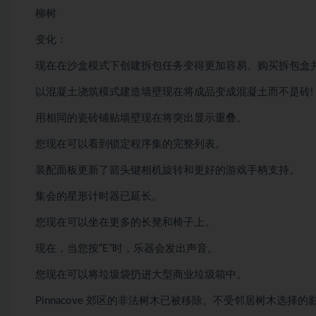
柳树
变化：
现在在沙盒模式下创建拆包任务变得更加容易。购买拆包盒并
以混凝土浇筑模式建造墙壁现在将成品变成混凝土而不是砖!
用相同的瓷砖铺贴墙壁现在将突出显示重叠。
您现在可以看到锁定程序集的完整列表。
装配面板更新了箭头键相机旋转和更好的游戏手柄支持。
集会的星形计时器已延长。
您现在可以坐在更多的长凳和椅子上。
现在，当您按“E”时，乐器会发出声音。
您现在可以将垃圾袋扔进大型商业垃圾箱中。
Pinnacove 郊区的非法树木已被移除。不受邻居树木选择的