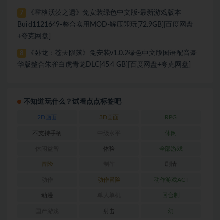
《霍格沃茨之遗》免安装绿色中文版-最新游戏版本
7
Build1121649-整合实用MOD-解压即玩[72.9GB][百度网盘
+夸克网盘]
《卧龙：苍天陨落》免安装v1.0.2绿色中文版国语配音豪
8
华版整合朱雀白虎青龙DLC[45.4 GB][百度网盘+夸克网盘]
不知道玩什么？试着点点标签吧
2D画面
3D画面
RPG
不支持手柄
中级水平
休闲
休闲益智
体验
全部游戏
冒险
制作
剧情
动作
动作冒险
动作游戏ACT
动漫
单人单机
回合制
国产游戏
射击
幻