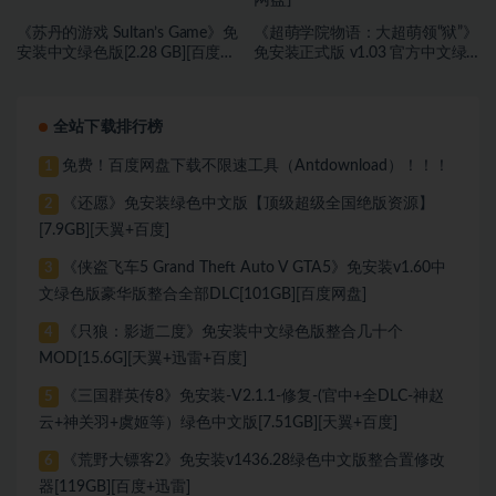
《苏丹的游戏 Sultan’s Game》免
《超萌学院物语：大超萌领“狱”》
安装中文绿色版[2.28 GB][百度网
免安装正式版 v1.03 官方中文绿
盘]
色版[3.75 GB][百度网盘]
全站下载排行榜
免费！百度网盘下载不限速工具（Antdownload）！！！
1
《还愿》免安装绿色中文版【顶级超级全国绝版资源】
2
[7.9GB][天翼+百度]
《侠盗飞车5 Grand Theft Auto V GTA5》免安装v1.60中
3
文绿色版豪华版整合全部DLC[101GB][百度网盘]
《只狼：影逝二度》免安装中文绿色版整合几十个
4
MOD[15.6G][天翼+迅雷+百度]
《三国群英传8》免安装-V2.1.1-修复-(官中+全DLC-神赵
5
云+神关羽+虞姬等）绿色中文版[7.51GB][天翼+百度]
《荒野大镖客2》免安装v1436.28绿色中文版整合置修改
6
器[119GB][百度+迅雷]