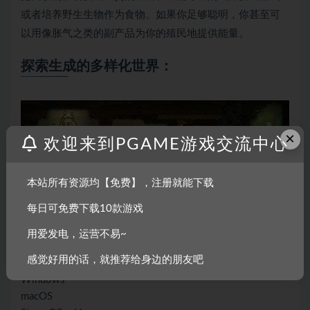
或者培养野生生物作为食物。如果你足够聪明，你甚至可
以用像胀气之类的副产品为你的殖民地提供能量。
探索生成的多样化世界：
×
欢迎来到PGAME游戏交流中心
点击召唤新世界！体验无限的难以驾驭的太空石，然后窒
本站所有资源均【免费】，注册就能下载
息死亡！
每日可免费下载10款游戏
用爱发电，运营不易~
系统需求
感觉好用的话，就推荐给身边的朋友吧
Windows
macOS