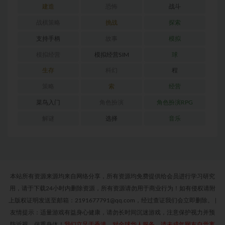
建造
恐怖
战斗
战棋策略
挑战
探索
支持手柄
故事
模拟
模拟经营
模拟经营SIM
球
生存
科幻
程
策略
索
经营
菜鸟入门
角色扮演
角色扮演RPG
解谜
选择
音乐
本站所有资源来源均来自网络分享，所有资源均免费提供给会员进行学习研究
用，请于下载24小时内删除资源，所有资源请勿用于商业行为！如有侵权请附
上版权证明发送至邮箱：2191677791@qq.com，经过查证我们会立即删除。
|
友情提示：适量游戏有益身心健康，请勿长时间沉迷游戏，注意保护视力并预
防近视，保重身体！
我们立足于香港，对全球华人服务，请未成年网友自觉离