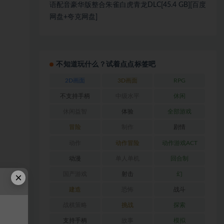
语配音豪华版整合朱雀白虎青龙DLC[45.4 GB][百度
网盘+夸克网盘]
不知道玩什么？试着点点标签吧
2D画面
3D画面
RPG
不支持手柄
中级水平
休闲
休闲益智
体验
全部游戏
冒险
制作
剧情
动作
动作冒险
动作游戏ACT
动漫
单人单机
回合制
×
国产游戏
射击
幻
建造
恐怖
战斗
战棋策略
挑战
探索
支持手柄
故事
模拟