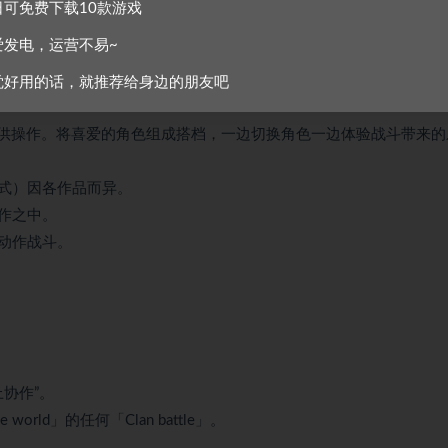
日可免费下载10款游戏
爱发电，运营不易~
觉好用的话，就推荐给身边的朋友吧
“霞”可供操作。将喜爱的角色组成搭档，一边切换角色一边体验战斗带来的
式）因各作品而异。
作之中。
动作战斗。
线上协作”。
he world」的任何「Clan battle」。