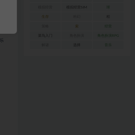
模拟经营
模拟经营SIM
球
生存
科幻
程
策略
索
经营
菜鸟入门
角色扮演
角色扮演RPG
乐
解谜
选择
音乐