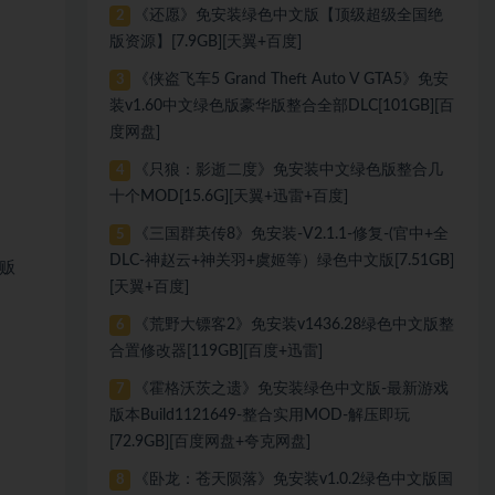
《还愿》免安装绿色中文版【顶级超级全国绝
2
版资源】[7.9GB][天翼+百度]
《侠盗飞车5 Grand Theft Auto V GTA5》免安
3
装v1.60中文绿色版豪华版整合全部DLC[101GB][百
度网盘]
《只狼：影逝二度》免安装中文绿色版整合几
4
十个MOD[15.6G][天翼+迅雷+百度]
《三国群英传8》免安装-V2.1.1-修复-(官中+全
5
DLC-神赵云+神关羽+虞姬等）绿色中文版[7.51GB]
行贩
[天翼+百度]
《荒野大镖客2》免安装v1436.28绿色中文版整
6
合置修改器[119GB][百度+迅雷]
《霍格沃茨之遗》免安装绿色中文版-最新游戏
7
版本Build1121649-整合实用MOD-解压即玩
[72.9GB][百度网盘+夸克网盘]
《卧龙：苍天陨落》免安装v1.0.2绿色中文版国
8