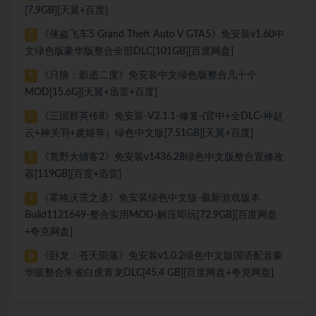
[7.9GB][天翼+百度]
《侠盗飞车5 Grand Theft Auto V GTA5》免安装v1.60中
3
文绿色版豪华版整合全部DLC[101GB][百度网盘]
《只狼：影逝二度》免安装中文绿色版整合几十个
4
MOD[15.6G][天翼+迅雷+百度]
《三国群英传8》免安装-V2.1.1-修复-(官中+全DLC-神赵
5
云+神关羽+虞姬等）绿色中文版[7.51GB][天翼+百度]
《荒野大镖客2》免安装v1436.28绿色中文版整合置修改
6
器[119GB][百度+迅雷]
《霍格沃茨之遗》免安装绿色中文版-最新游戏版本
7
Build1121649-整合实用MOD-解压即玩[72.9GB][百度网盘
+夸克网盘]
《卧龙：苍天陨落》免安装v1.0.2绿色中文版国语配音豪
8
华版整合朱雀白虎青龙DLC[45.4 GB][百度网盘+夸克网盘]