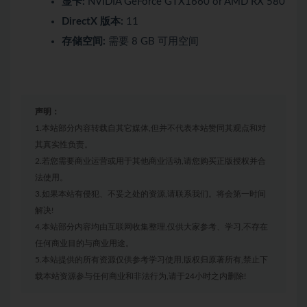
显卡:
NVIDIA GeForce GTX1660 or AMD RX 580
DirectX 版本:
11
存储空间:
需要 8 GB 可用空间
声明：
1.本站部分内容转载自其它媒体,但并不代表本站赞同其观点和对
其真实性负责。
2.若您需要商业运营或用于其他商业活动,请您购买正版授权并合
法使用。
3.如果本站有侵犯、不妥之处的资源,请联系我们。将会第一时间
解决!
4.本站部分内容均由互联网收集整理,仅供大家参考、学习,不存在
任何商业目的与商业用途。
5.本站提供的所有资源仅供参考学习使用,版权归原著所有,禁止下
载本站资源参与任何商业和非法行为,请于24小时之内删除!