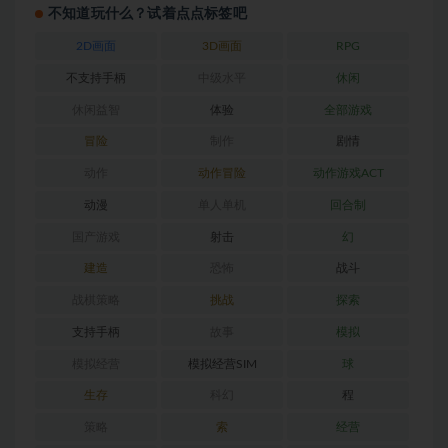
不知道玩什么？试着点点标签吧
2D画面
3D画面
RPG
不支持手柄
中级水平
休闲
休闲益智
体验
全部游戏
冒险
制作
剧情
动作
动作冒险
动作游戏ACT
动漫
单人单机
回合制
国产游戏
射击
幻
建造
恐怖
战斗
战棋策略
挑战
探索
支持手柄
故事
模拟
模拟经营
模拟经营SIM
球
生存
科幻
程
策略
索
经营