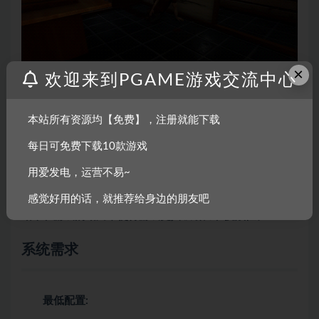
×
欢迎来到PGAME游戏交流中心
在《通灵神探：落魂街》的侦探调查环节中，玩家有机会
亲身体验真实侦探办案的过程。在这个环节中，玩家需要
本站所有资源均【免费】，注册就能下载
深入调查复杂的案件，通过收集线索、询问嫌疑人、整理
每日可免费下载10款游戏
证据等方式，逐步揭示事件的真相。
用爱发电，运营不易~
这个环节的设计非常真实和引人入胜，让玩家仿佛置身于
真实的侦探世界。而玩家的决策和行动将会影响到调查的
感觉好用的话，就推荐给身边的朋友吧
结果和游戏的结局，使得游戏更具吸引力和挑战性。
系统需求
最低配置: