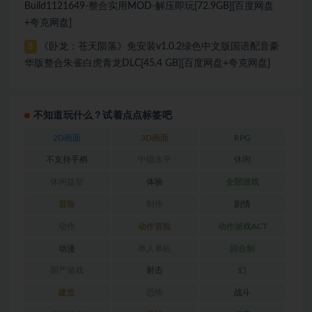
Build1121649-整合实用MOD-解压即玩[72.9GB][百度网盘
+夸克网盘]
《卧龙：苍天陨落》免安装v1.0.2绿色中文版国语配音豪
8
华版整合朱雀白虎青龙DLC[45.4 GB][百度网盘+夸克网盘]
不知道玩什么？试着点点标签吧
2D画面
3D画面
RPG
不支持手柄
中级水平
休闲
休闲益智
体验
全部游戏
冒险
制作
剧情
动作
动作冒险
动作游戏ACT
动漫
单人单机
回合制
国产游戏
射击
幻
建造
恐怖
战斗