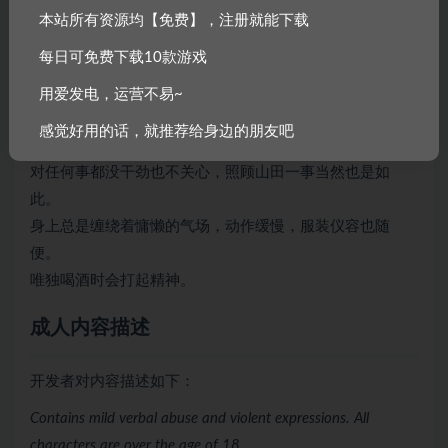
本站所有资源均【免费】，注册就能下载
平松 CV：海原Elena
每日可免费下载10款游戏
无精打采护士
用爱发电，运营不易~
极度怠惰与没干劲，有机会就偷懒。
感觉好用的话，就推荐给身边的朋友吧
只要旁人没看好她，她就立刻变成一滩烂泥。
对任何事都没干劲也不关心，照顾山田一事当然也是如
此。
身上总是缠绕着慵懒的气场，动作缓慢，服装仪容也随
便。
唯独喝酒时会打起精神。
成人内容描述
开发者对内容描述如下：
Contains mild verbal abuse and violent expressions. All
characters are over the age of 18.