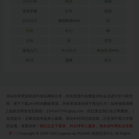
战棋策略
挑战
探索
支持手柄
故事
模拟
模拟经营
模拟经营SIM
球
生存
科幻
程
策略
索
经营
菜鸟入门
角色扮演
角色扮演RPG
解谜
选择
音乐
本站所有资源来源均来自网络分享，所有资源均免费提供给会员进行学习研究
用，请于下载24小时内删除资源，所有资源请勿用于商业行为！如有侵权请附
上版权证明发送至邮箱：2191677791@qq.com，经过查证我们会立即删除。
|
友情提示：适量游戏有益身心健康，请勿长时间沉迷游戏，注意保护视力并预
防近视，保重身体！
我们立足于香港，对全球华人服务，请未成年网友自觉离
开！
|
Copyright © 2009-2022 pgame.vip PGAME-游戏交流中心 All Rights