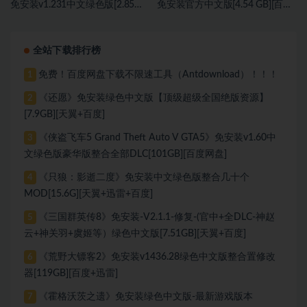
免安装v1.231中文绿色版[2.85
免安装官方中文版[4.54 GB][百度
GB][百度网盘]
网盘]
全站下载排行榜
免费！百度网盘下载不限速工具（Antdownload）！！！
1
《还愿》免安装绿色中文版【顶级超级全国绝版资源】
2
[7.9GB][天翼+百度]
《侠盗飞车5 Grand Theft Auto V GTA5》免安装v1.60中
3
文绿色版豪华版整合全部DLC[101GB][百度网盘]
《只狼：影逝二度》免安装中文绿色版整合几十个
4
MOD[15.6G][天翼+迅雷+百度]
《三国群英传8》免安装-V2.1.1-修复-(官中+全DLC-神赵
5
云+神关羽+虞姬等）绿色中文版[7.51GB][天翼+百度]
《荒野大镖客2》免安装v1436.28绿色中文版整合置修改
6
器[119GB][百度+迅雷]
《霍格沃茨之遗》免安装绿色中文版-最新游戏版本
7