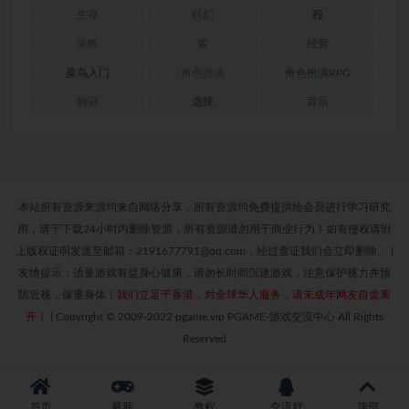
生存
科幻
程
策略
索
经营
菜鸟入门
角色扮演
角色扮演RPG
解谜
选择
音乐
本站所有资源来源均来自网络分享，所有资源均免费提供给会员进行学习研究
用，请于下载24小时内删除资源，所有资源请勿用于商业行为！如有侵权请附
上版权证明发送至邮箱：2191677791@qq.com，经过查证我们会立即删除。
|
友情提示：适量游戏有益身心健康，请勿长时间沉迷游戏，注意保护视力并预
防近视，保重身体！
我们立足于香港，对全球华人服务，请未成年网友自觉离
开！
|
Copyright © 2009-2022 pgame.vip PGAME-游戏交流中心 All Rights
Reserved
首页
最新
教程
交流群
顶部