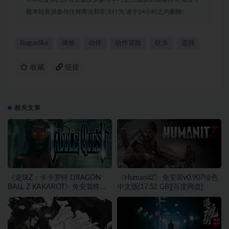
载本站资源参与任何商业和非法行为,请于24小时之内删除!
Roguelike
体验
动作
动作冒险
砍杀
选择
收藏
链接
相关文章
《龙珠Z：卡卡罗特 DRAGON
《HumanitZ》免安装v0.907绿色
BALL Z KAKAROT》免安装终极
中文版[17.52 GB][百度网盘]
版v2.02绿色中文版[46.97 GB][百
度网盘]