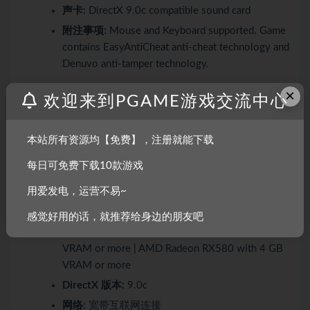
声卡:
DirectX 9.0c compatible sound card
附注事项:
Mouse and Keyboard supported. Game
contains EasyAntiCheat anti-cheat technology and
Denuvo anti-tamper technology.
×
欢迎来到PGAME游戏交流中心
推荐配置:
操作系统:
Windows 10, Windows 11 (64-bit
本站所有资源均【免费】，注册就能下载
versions only)
每日可免费下载10款游戏
处理器:
Intel Core i5-7500 | AMD Ryzen 5 1400
用爱发电，运营不易~
or equivalent
内存:
8 GB RAM
感觉好用的话，就推荐给身边的朋友吧
显卡:
NVIDIA GeForce GTX1080 with 3 GB
VRAM or more | AMD Radeon RX580 with 4 GB
VRAM or more
DirectX 版本:
9.0c
网络:
宽带互联网连接