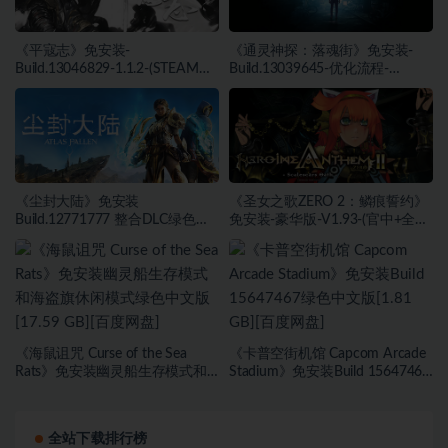
《平寇志》免安装-
《通灵神探：落魂街》免安装-
Build.13046829-1.1.2-(STEAM官
Build.13039645-优化流程-
中)-支持手柄绿色中文版[13.06
(STEAM官中)绿色中文版[6.03
GB][百度网盘]
GB][百度网盘]
《尘封大陆》免安装
《圣女之歌ZERO 2：鳞痕誓约》
Build.12771777 整合DLC绿色中
免安装-豪华版-V1.93-(官中+全
文版[27.45 GB][百度网盘]
DLC+原声音乐)-支持手柄绿色中
文版[15.75 GB][百度网盘]
《海鼠诅咒 Curse of the Sea
《卡普空街机馆 Capcom Arcade
Rats》免安装幽灵船生存模式和
Stadium》免安装Build 15647467
海盗旗休闲模式绿色中文版[17.59
绿色中文版[1.81 GB][百度网盘]
GB][百度网盘]
全站下载排行榜