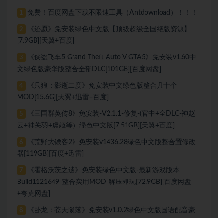
免费！百度网盘下载不限速工具（Antdownload）！！！
1
《还愿》免安装绿色中文版【顶级超级全国绝版资源】
2
[7.9GB][天翼+百度]
《侠盗飞车5 Grand Theft Auto V GTA5》免安装v1.60中
3
文绿色版豪华版整合全部DLC[101GB][百度网盘]
《只狼：影逝二度》免安装中文绿色版整合几十个
4
MOD[15.6G][天翼+迅雷+百度]
《三国群英传8》免安装-V2.1.1-修复-(官中+全DLC-神赵
5
云+神关羽+虞姬等）绿色中文版[7.51GB][天翼+百度]
《荒野大镖客2》免安装v1436.28绿色中文版整合置修改
6
器[119GB][百度+迅雷]
《霍格沃茨之遗》免安装绿色中文版-最新游戏版本
7
Build1121649-整合实用MOD-解压即玩[72.9GB][百度网盘
+夸克网盘]
《卧龙：苍天陨落》免安装v1.0.2绿色中文版国语配音豪
8