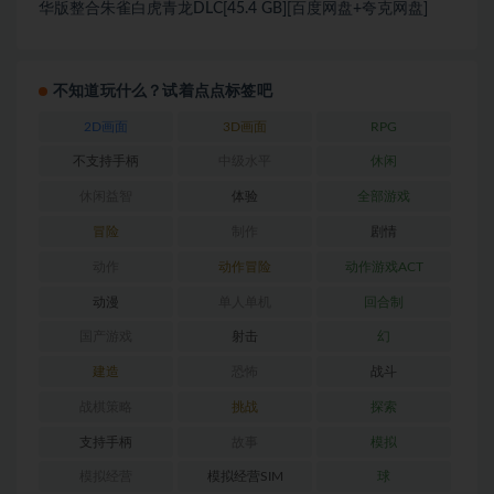
华版整合朱雀白虎青龙DLC[45.4 GB][百度网盘+夸克网盘]
不知道玩什么？试着点点标签吧
2D画面
3D画面
RPG
不支持手柄
中级水平
休闲
休闲益智
体验
全部游戏
冒险
制作
剧情
动作
动作冒险
动作游戏ACT
动漫
单人单机
回合制
国产游戏
射击
幻
建造
恐怖
战斗
战棋策略
挑战
探索
支持手柄
故事
模拟
模拟经营
模拟经营SIM
球