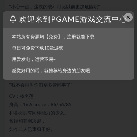
"小心一点，这次的战斗可比以前更加危险哦"
×
欢迎来到PGAME游戏交流中心
CV：莓山文太郎
身高：160cm size：89/60/88
比暮羽高一年级的学姐。
本站所有资源均【免费】，注册就能下载
性格温柔体贴。
每日可免费下载10款游戏
肩负着让性格迥异的樱之杜·净梦者成员们团结起来的任
用爱发电，运营不易~
务。
感觉好用的话，就推荐给身边的朋友吧
衿坂美冬
"我不会再叫你们别多管闲事了"
CV：榛名莲
身高：162cm size：86/56/85
和暮羽拥有同样能力的少女。
曾经和暮羽决裂，
如今二人已重归于好。