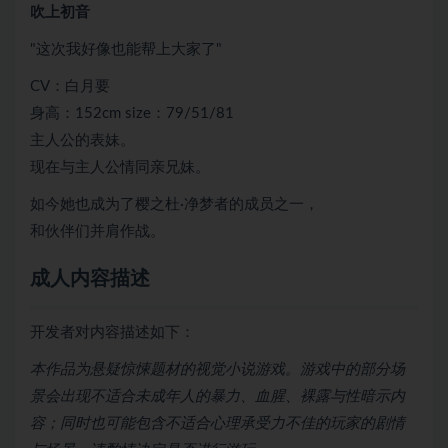
吹上初音
"这次我好像也能帮上大家了"
CV：白月要
身高：152cm size：79/51/81
主人公的表妹。
现在与主人公情同亲兄妹。
如今她也成为了樱之杜·净梦者的成员之一，
和伙伴们并肩作战。
成人内容描述
开发者对内容描述如下：
本作品为悬疑惊悚题材的视觉小说游戏。游戏中的部分场
景会出现不适合未成年人的暴力、血腥、裸露与性暗示内
容；同时也可能包含不适合心理承受力不佳的玩家的剧情