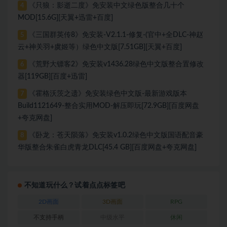
《只狼：影逝二度》免安装中文绿色版整合几十个
4
MOD[15.6G][天翼+迅雷+百度]
《三国群英传8》免安装-V2.1.1-修复-(官中+全DLC-神赵
5
云+神关羽+虞姬等）绿色中文版[7.51GB][天翼+百度]
《荒野大镖客2》免安装v1436.28绿色中文版整合置修改
6
器[119GB][百度+迅雷]
《霍格沃茨之遗》免安装绿色中文版-最新游戏版本
7
Build1121649-整合实用MOD-解压即玩[72.9GB][百度网盘
+夸克网盘]
《卧龙：苍天陨落》免安装v1.0.2绿色中文版国语配音豪
8
华版整合朱雀白虎青龙DLC[45.4 GB][百度网盘+夸克网盘]
不知道玩什么？试着点点标签吧
2D画面
3D画面
RPG
不支持手柄
中级水平
休闲