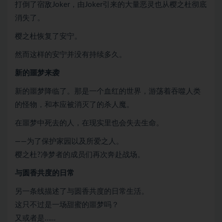
打倒了宿敌Joker，由Joker引来的大量恶灵也从樱之杜彻底
消失了。
樱之杜恢复了安宁。
然而这样的安宁并没有持续多久。
新的噩梦来袭
新的噩梦降临了。那是一个血红的世界，游荡着吞噬人类
的怪物，和本应被消灭了的杀人魔。
在噩梦中死去的人，在现实里也会失去生命。
——为了保护家园以及所爱之人。
樱之杜?净梦者的成员们再次奔赴战场。
与圆香共度的日常
另一条线描述了与圆香共度的日常生活。
这只不过是一场甜蜜的噩梦吗？
又或者是……