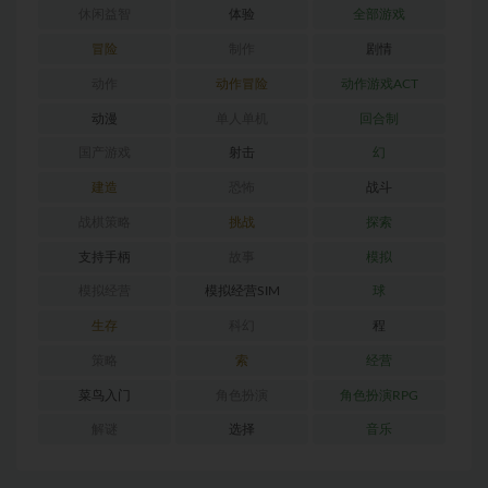
休闲益智
体验
全部游戏
冒险
制作
剧情
动作
动作冒险
动作游戏ACT
动漫
单人单机
回合制
国产游戏
射击
幻
建造
恐怖
战斗
战棋策略
挑战
探索
支持手柄
故事
模拟
模拟经营
模拟经营SIM
球
生存
科幻
程
策略
索
经营
菜鸟入门
角色扮演
角色扮演RPG
解谜
选择
音乐