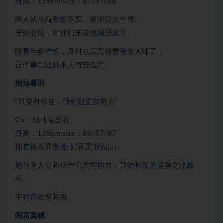
身高：159cm size：87/57/88
两人从小就形影不离，逐渐日久生情。
开始交往，对他们来说也顺理成章。
随着年龄增长，身材也发育得更有女人味了，
这件事也让她本人有些在意。
桐远暮羽
"只要有你在，我就能更加努力"
CV：仙地祐里衣
身高：158cm size：88/57/87
拥有斩杀异形怪物“恶灵”的能力。
她与主人公和伙伴们共同协力，开始和新的怪异之物战
斗。
平时喜欢穿和服。
闲宫真幌