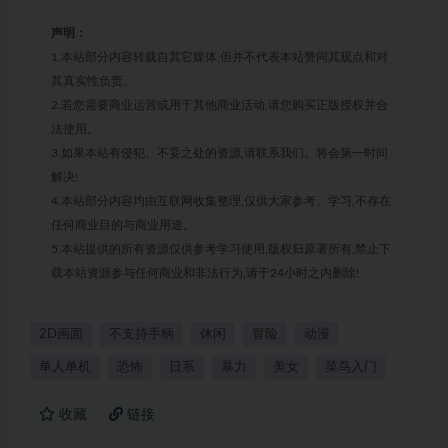
声明：
1.本站部分内容转载自其它媒体,但并不代表本站赞同其观点和对
其真实性负责。
2.若您需要商业运营或用于其他商业活动,请您购买正版授权并合
法使用。
3.如果本站有侵犯、不妥之处的资源,请联系我们。将会第一时间
解决!
4.本站部分内容均由互联网收集整理,仅供大家参考、学习,不存在
任何商业目的与商业用途。
5.本站提供的所有资源仅供参考学习使用,版权归原著所有,禁止下
载本站资源参与任何商业和非法行为,请于24小时之内删除!
2D画面
不支持手柄
休闲
冒险
动漫
单人单机
恐怖
日系
暴力
美女
菜鸟入门
收藏
链接