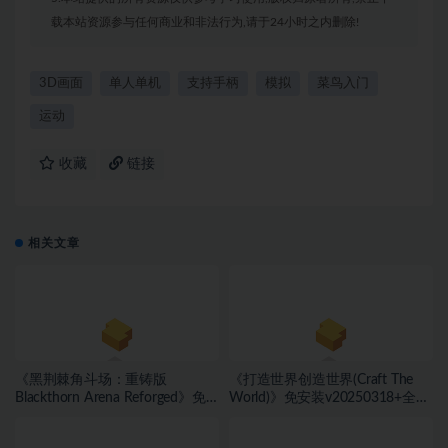
载本站资源参与任何商业和非法行为,请于24小时之内删除!
3D画面
单人单机
支持手柄
模拟
菜鸟入门
运动
收藏
链接
相关文章
《黑荆棘角斗场：重铸版
《打造世界创造世界(Craft The
Blackthorn Arena Reforged》免
World)》免安装v20250318+全
安装v2.6武侠DLC侠影秘踪绿色中
DLC绿色中文版[1.0 GB][百度网
文版[30.98 GB][百度网盘]
盘]