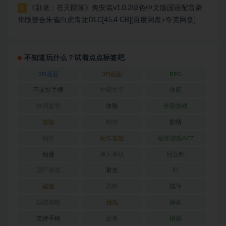
《卧龙：苍天陨落》免安装v1.0.2绿色中文版国语配音豪
8
华版整合朱雀白虎青龙DLC[45.4 GB][百度网盘+夸克网盘]
不知道玩什么？试着点点标签吧
2D画面
3D画面
RPG
不支持手柄
中级水平
休闲
休闲益智
体验
全部游戏
冒险
制作
剧情
动作
动作冒险
动作游戏ACT
动漫
单人单机
回合制
国产游戏
射击
幻
建造
恐怖
战斗
战棋策略
挑战
探索
支持手柄
故事
模拟