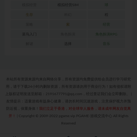
模拟经营
模拟经营SIM
球
生存
科幻
程
策略
索
经营
菜鸟入门
角色扮演
角色扮演RPG
解谜
选择
音乐
本站所有资源来源均来自网络分享，所有资源均免费提供给会员进行学习研究
用，请于下载24小时内删除资源，所有资源请勿用于商业行为！如有侵权请附
上版权证明发送至邮箱：2191677791@qq.com，经过查证我们会立即删除。
|
友情提示：适量游戏有益身心健康，请勿长时间沉迷游戏，注意保护视力并预
防近视，保重身体！
我们立足于香港，对全球华人服务，请未成年网友自觉离
开！
|
Copyright © 2009-2022 pgame.vip PGAME-游戏交流中心 All Rights
Reserved