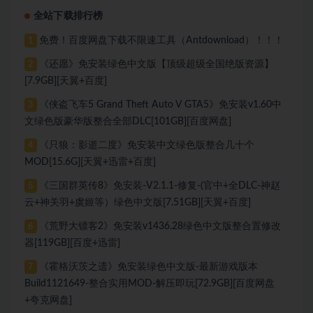
全站下载排行榜
免费！百度网盘下载不限速工具（Antdownload）！！！
1
《还愿》免安装绿色中文版【顶级超级全国绝版资源】
2
[7.9GB][天翼+百度]
《侠盗飞车5 Grand Theft Auto V GTA5》免安装v1.60中
3
文绿色版豪华版整合全部DLC[101GB][百度网盘]
《只狼：影逝二度》免安装中文绿色版整合几十个
4
MOD[15.6G][天翼+迅雷+百度]
《三国群英传8》免安装-V2.1.1-修复-(官中+全DLC-神赵
5
云+神关羽+虞姬等）绿色中文版[7.51GB][天翼+百度]
《荒野大镖客2》免安装v1436.28绿色中文版整合置修改
6
器[119GB][百度+迅雷]
《霍格沃茨之遗》免安装绿色中文版-最新游戏版本
7
Build1121649-整合实用MOD-解压即玩[72.9GB][百度网盘
+夸克网盘]