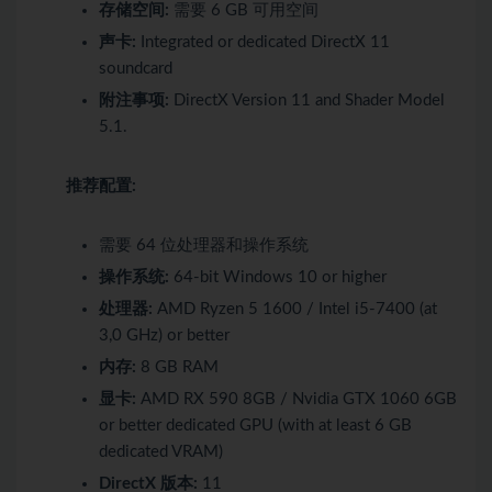
存储空间:
需要 6 GB 可用空间
声卡:
Integrated or dedicated DirectX 11
soundcard
附注事项:
DirectX Version 11 and Shader Model
5.1.
推荐配置:
需要 64 位处理器和操作系统
操作系统:
64-bit Windows 10 or higher
处理器:
AMD Ryzen 5 1600 / Intel i5-7400 (at
3,0 GHz) or better
内存:
8 GB RAM
显卡:
AMD RX 590 8GB / Nvidia GTX 1060 6GB
or better dedicated GPU (with at least 6 GB
dedicated VRAM)
DirectX 版本:
11