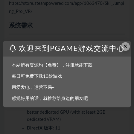
https://store.steampowered.com/app/1063470/Ski_Jumpi
ng_Pro_VR/
系统需求
×
最低配置:
欢迎来到PGAME游戏交流中心
需要 64 位处理器和操作系统
本站所有资源均【免费】，注册就能下载
操作系统:
64-bit Windows 10
每日可免费下载10款游戏
处理器:
AMD FX-8300 / Intel i3-6100 (at 3,5
用爱发电，运营不易~
GHz) or better
内存:
8 GB RAM
感觉好用的话，就推荐给身边的朋友吧
显卡:
Nvidia 780 3GB / AMD R9 285 2GB or
better dedicated GPU (with at least 2GB
dedicated VRAM)
DirectX 版本:
11