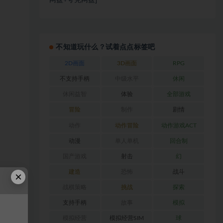
网盘+夸克网盘]
不知道玩什么？试着点点标签吧
2D画面
3D画面
RPG
不支持手柄
中级水平
休闲
休闲益智
体验
全部游戏
冒险
制作
剧情
动作
动作冒险
动作游戏ACT
动漫
单人单机
回合制
国产游戏
射击
幻
建造
恐怖
战斗
×
战棋策略
挑战
探索
支持手柄
故事
模拟
模拟经营
模拟经营SIM
球