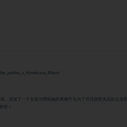
the_parties_x_Himekuma_Ribon/
的集团射击RPG游戏，讲述了一个女孩与帮助她的青梅竹马为了寻找突然失踪的父亲
界吧！