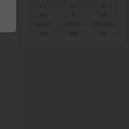
生存
科幻
程
策略
索
经营
菜鸟入门
角色扮演
角色扮演RPG
解谜
选择
音乐