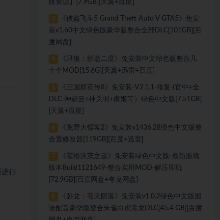
版资源】[7.9GB][天翼+百度]
《侠盗飞车5 Grand Theft Auto V GTA5》免安
3
装v1.60中文绿色版豪华版整合全部DLC[101GB][百
度网盘]
《只狼：影逝二度》免安装中文绿色版整合几
4
十个MOD[15.6G][天翼+迅雷+百度]
《三国群英传8》免安装-V2.1.1-修复-(官中+全
5
DLC-神赵云+神关羽+虞姬等）绿色中文版[7.51GB]
[天翼+百度]
《荒野大镖客2》免安装v1436.28绿色中文版整
6
合置修改器[119GB][百度+迅雷]
《霍格沃茨之遗》免安装绿色中文版-最新游戏
7
版本Build1121649-整合实用MOD-解压即玩
而进行
[72.9GB][百度网盘+夸克网盘]
《卧龙：苍天陨落》免安装v1.0.2绿色中文版国
8
语配音豪华版整合朱雀白虎青龙DLC[45.4 GB][百度