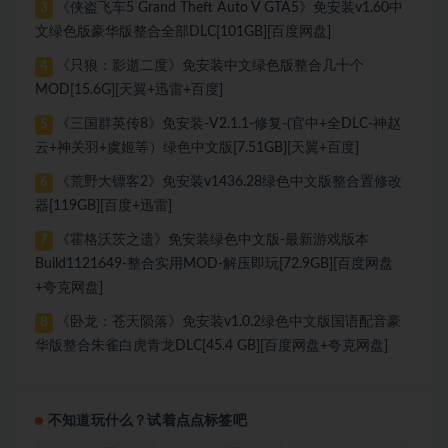
《侠盗飞车5 Grand Theft Auto V GTA5》免安装v1.60中
3
文绿色版豪华版整合全部DLC[101GB][百度网盘]
《只狼：影逝二度》免安装中文绿色版整合几十个
4
MOD[15.6G][天翼+迅雷+百度]
《三国群英传8》免安装-V2.1.1-修复-(官中+全DLC-神赵
5
云+神关羽+虞姬等）绿色中文版[7.51GB][天翼+百度]
《荒野大镖客2》免安装v1436.28绿色中文版整合置修改
6
器[119GB][百度+迅雷]
《霍格沃茨之遗》免安装绿色中文版-最新游戏版本
7
Build1121649-整合实用MOD-解压即玩[72.9GB][百度网盘
+夸克网盘]
《卧龙：苍天陨落》免安装v1.0.2绿色中文版国语配音豪
8
华版整合朱雀白虎青龙DLC[45.4 GB][百度网盘+夸克网盘]
不知道玩什么？试着点点标签吧