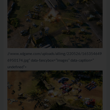
//www.xdgame.com/uploads/allimg/220526/165354649
6950174.jpg” data-fancybox=”images” data-caption=”
undefined”>