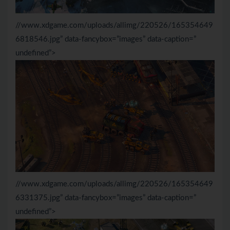
//www.xdgame.com/uploads/allimg/220526/165354649
6818546.jpg” data-fancybox=”images” data-caption=”
undefined”>
//www.xdgame.com/uploads/allimg/220526/165354649
6331375.jpg” data-fancybox=”images” data-caption=”
undefined”>