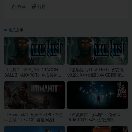
收藏
链接
相关文章
《龙珠Z：卡卡罗特 DRAGON
《尘埃舰队 Dust Fleet》免安装
BALL Z KAKAROT》免安装终极
v3.2绿色中文版[3.44 GB][百度网
版v2.02绿色中文版[46.97 GB][百
盘]
度网盘]
《HumanitZ》免安装v0.907绿色
《通灵神探：落魂街》免安装-
中文版[17.52 GB][百度网盘]
Build.13039645-优化流程-
(STEAM官中)绿色中文版[6.03
GB][百度网盘]