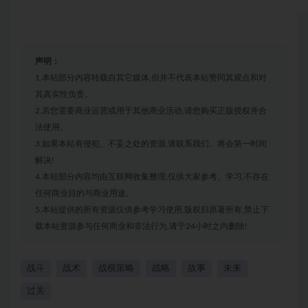
声明：
1.本站部分内容转载自其它媒体,但并不代表本站赞同其观点和对
其真实性负责。
2.若您需要商业运营或用于其他商业活动,请您购买正版授权并合
法使用。
3.如果本站有侵犯、不妥之处的资源,请联系我们。将会第一时间
解决!
4.本站部分内容均由互联网收集整理,仅供大家参考、学习,不存在
任何商业目的与商业用途。
5.本站提供的所有资源仅供参考学习使用,版权归原著所有,禁止下
载本站资源参与任何商业和非法行为,请于24小时之内删除!
战斗
战术
战棋策略
战略
故事
未来
过关