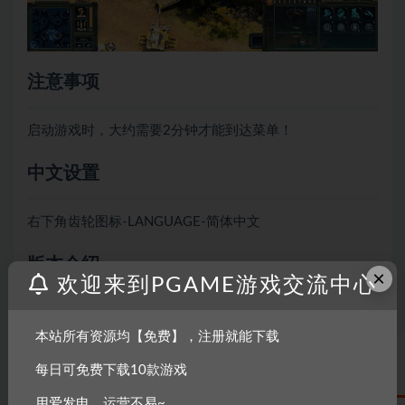
注意事项
启动游戏时，大约需要2分钟才能到达菜单！
中文设置
右下角齿轮图标-LANGUAGE-简体中文
版本介绍
×
欢迎来到PGAME游戏交流中心
v1.00|容量12.5GB|官方简体中文|支持键盘.鼠标
本站所有资源均【免费】，注册就能下载
每日可免费下载10款游戏
配置要求
用爱发电，运营不易~