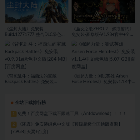
《尘封大陆》免安装
《圣女之歌ZERO 2：鳞痕誓约》
Build.12771777 整合DLC绿色中
免安装-豪华版-V1.93-(官中+全
文版[27.45 GB][百度网盘]
DLC+原声音乐)-支持手柄绿色中
文版[15.75 GB][百度网盘]
《背包乱斗：福西法的宝藏
《崛起力量：测试英雄 Arisen
Backpack Battles》免安装
Force HeroTest》免安装v1.1.4中
v0.9.31a绿色中文版[284 MB][百
文绿色版[5.07 GB][百度网盘]
度网盘]
全站下载排行榜
免费！百度网盘下载不限速工具（Antdownload）！！！
1
《还愿》免安装绿色中文版【顶级超级全国绝版资源】
2
[7.9GB][天翼+百度]