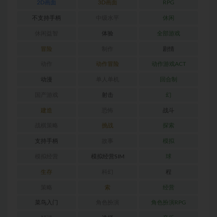
2D画面
3D画面
RPG
不支持手柄
中级水平
休闲
休闲益智
体验
全部游戏
冒险
制作
剧情
动作
动作冒险
动作游戏ACT
动漫
单人单机
回合制
国产游戏
射击
幻
建造
恐怖
战斗
战棋策略
挑战
探索
支持手柄
故事
模拟
模拟经营
模拟经营SIM
球
生存
科幻
程
策略
索
经营
菜鸟入门
角色扮演
角色扮演RPG