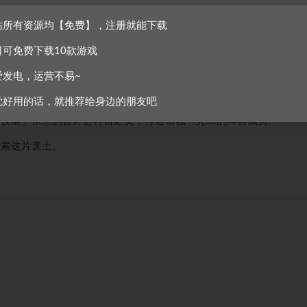
稀缺的资源、动手制作必需品，并维护庇护所的装备来让您所属的群体
站所有资源均【免费】，注册就能下载
日可免费下载10款游戏
也是庇护所最重要的成员。如果领导者死亡，游戏就会结束。饥饿、窒息、
的几个挑战。由于没办法重生，每个决定都有可能导向灾难性的后果。
爱发电，运营不易~
的外来者。在回合制战斗中誓死奋战，以赢得存活所需的重要资源
觉好用的话，就推荐给身边的朋友吧
技能。依您的喜好进行自定义，打造出独一无二的阵营成员。
探索这片废土。