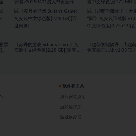
+全
安装v20250401愚人节更新绿色
装中文绿色版[172 MB]
度网
中文版[9.37 GB][百度网盘]
盘]
 彩票
《苏丹的游戏 Sultan’s Game》免
《超萌学院物语：大超萌
][百
安装中文绿色版[2.28 GB][百度网
免安装正式版 v1.03 
盘]
色版[3.75 GB][百度网盘
软件和工具
台
游戏安装说明
游戏运行库
游戏修改器