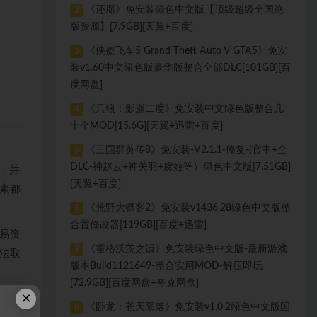
《还愿》免安装绿色中文版【顶级超级全国绝
2
版资源】[7.9GB][天翼+百度]
《侠盗飞车5 Grand Theft Auto V GTA5》免安
3
装v1.60中文绿色版豪华版整合全部DLC[101GB][百
度网盘]
《只狼：影逝二度》免安装中文绿色版整合几
4
十个MOD[15.6G][天翼+迅雷+百度]
《三国群英传8》免安装-V2.1.1-修复-(官中+全
5
DLC-神赵云+神关羽+虞姬等）绿色中文版[7.51GB]
者，并
[天翼+百度]
素都
《荒野大镖客2》免安装v1436.28绿色中文版整
6
合置修改器[119GB][百度+迅雷]
交易资
《霍格沃茨之遗》免安装绿色中文版-最新游戏
7
法取
版本Build1121649-整合实用MOD-解压即玩
[72.9GB][百度网盘+夸克网盘]
×
决。
《卧龙：苍天陨落》免安装v1.0.2绿色中文版国
8