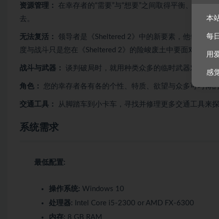
资源管理：
在幸存者的“需要”与“想要”之间取得平衡、管理
本
去。
每
无法复活：
领导者是《Sheltered 2》中的新要素，他
度与战斗只是您在《Sheltered 2》的险峻废土中要面对
用
战斗与武器：
谈判破局时，就用种类众多的临时武器对抗敌对
感
角色：
您的幸存者各有各的个性、特质、欲望与众多可习得的
交通工具：
从脚踏车到小卡车，寻找并修理更多交通工具来
系统需求
最低配置:
操作系统:
Windows 10
处理器:
Intel Core i5-2300 or AMD FX-6300
内存:
8 GB RAM