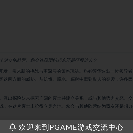
个对立的阵营。您会选择团结起来还是征服他人？
为基础进行开发，带来新的挑战与更深层的策略玩法。您必须塑造出一位领导
类这两方面的威胁。从饥饿、脱水、辐射中毒到敌人的突袭，许多因
功的关键。派出探险队来探索广阔的废土并建立关系，或与其他势力交恶。
战，在这片废土上抢得立足之地。您会与其他阵营结为盟友还是想办
他群体创建关系，使基地获得资源与支持。您也可以拿起武器，用老方式解
欢迎来到PGAME游戏交流中心