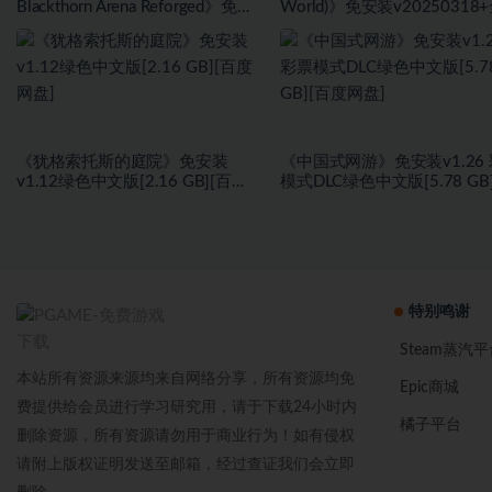
Blackthorn Arena Reforged》免安
World)》免安装v20250318
装v2.6武侠DLC侠影秘踪绿色中文
DLC绿色中文版[1.0 GB][百
版[30.98 GB][百度网盘]
盘]
《犹格索托斯的庭院》免安装
《中国式网游》免安装v1.26
v1.12绿色中文版[2.16 GB][百度
模式DLC绿色中文版[5.78 GB
网盘]
度网盘]
特别鸣谢
Steam蒸汽平
本站所有资源来源均来自网络分享，所有资源均免
Epic商城
费提供给会员进行学习研究用，请于下载24小时内
橘子平台
删除资源，所有资源请勿用于商业行为！如有侵权
请附上版权证明发送至邮箱，经过查证我们会立即