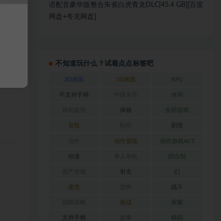
语配音豪华版整合朱雀白虎青龙DLC[45.4 GB][百度
活下
网盘+夸克网盘]
极端温
不知道玩什么？试着点点标签吧
。
2D画面
3D画面
RPG
不支持手柄
中级水平
休闲
休闲益智
体验
全部游戏
冒险
制作
剧情
动作
动作冒险
动作游戏ACT
动漫
单人单机
回合制
国产游戏
射击
幻
建造
恐怖
战斗
战棋策略
挑战
探索
支持手柄
故事
模拟