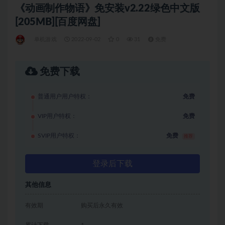
《动画制作物语》免安装v2.22绿色中文版
[205MB][百度网盘]
单机游戏
2022-09-02
0
31
免费
免费下载
普通用户用户特权：
免费
VIP用户特权：
免费
SVIP用户特权：
免费
推荐
登录后下载
其他信息
有效期
购买后永久有效