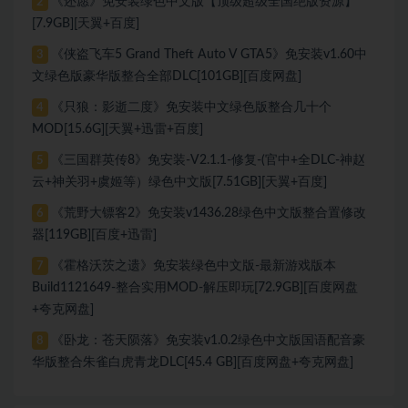
《还愿》免安装绿色中文版【顶级超级全国绝版资源】
2
[7.9GB][天翼+百度]
《侠盗飞车5 Grand Theft Auto V GTA5》免安装v1.60中
3
文绿色版豪华版整合全部DLC[101GB][百度网盘]
《只狼：影逝二度》免安装中文绿色版整合几十个
4
MOD[15.6G][天翼+迅雷+百度]
《三国群英传8》免安装-V2.1.1-修复-(官中+全DLC-神赵
5
云+神关羽+虞姬等）绿色中文版[7.51GB][天翼+百度]
《荒野大镖客2》免安装v1436.28绿色中文版整合置修改
6
器[119GB][百度+迅雷]
《霍格沃茨之遗》免安装绿色中文版-最新游戏版本
7
Build1121649-整合实用MOD-解压即玩[72.9GB][百度网盘
+夸克网盘]
《卧龙：苍天陨落》免安装v1.0.2绿色中文版国语配音豪
8
华版整合朱雀白虎青龙DLC[45.4 GB][百度网盘+夸克网盘]