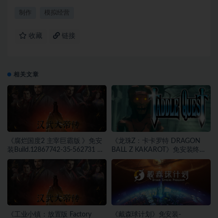
制作
模拟经营
收藏
链接
相关文章
《腐烂国度2 主宰巨霸版 》免安
《龙珠Z：卡卡罗特 DRAGON
装Build.12867742-35-562731 整
BALL Z KAKAROT》免安装终极
合全部DLC绿色中文版[20.33 GB]
版v2.02绿色中文版[46.97 GB][百
[百度网盘]
度网盘]
《工业小镇：放置版 Factory
《戴森球计划》免安装-