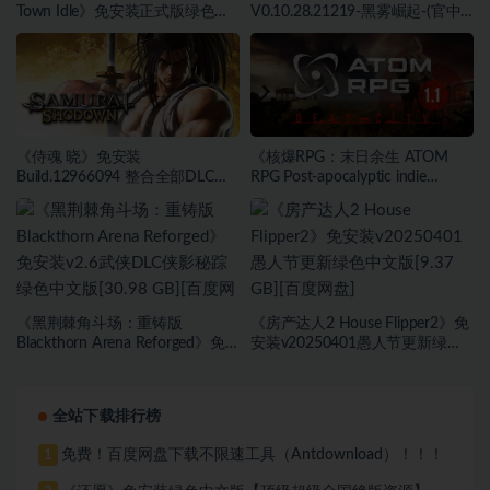
Town Idle》免安装正式版绿色中
V0.10.28.21219-黑雾崛起-(官中)
文版[171 MB][百度网盘]
绿色中文版[4.31 GB][百度网盘]
《侍魂 晓》免安装
《核爆RPG：末日余生 ATOM
Build.12966094 整合全部DLC绿
RPG Post-apocalyptic indie
色中文版[39.78 GB][百度网盘]
game》免安装v1.190绿色中文版
[5.59 GB][百度网盘]
《黑荆棘角斗场：重铸版
《房产达人2 House Flipper2》免
Blackthorn Arena Reforged》免
安装v20250401愚人节更新绿色
安装v2.6武侠DLC侠影秘踪绿色中
中文版[9.37 GB][百度网盘]
文版[30.98 GB][百度网盘]
全站下载排行榜
免费！百度网盘下载不限速工具（Antdownload）！！！
1