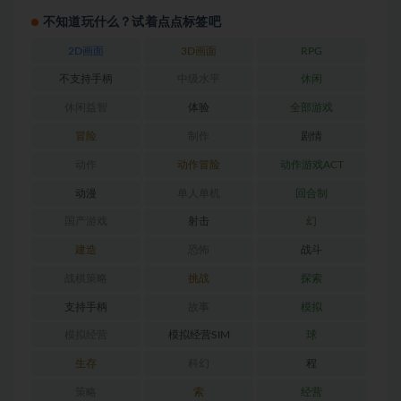
不知道玩什么？试着点点标签吧
2D画面
3D画面
RPG
不支持手柄
中级水平
休闲
休闲益智
体验
全部游戏
冒险
制作
剧情
动作
动作冒险
动作游戏ACT
动漫
单人单机
回合制
国产游戏
射击
幻
建造
恐怖
战斗
战棋策略
挑战
探索
支持手柄
故事
模拟
模拟经营
模拟经营SIM
球
生存
科幻
程
策略
索
经营