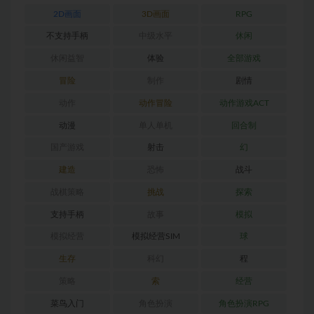
2D画面
3D画面
RPG
不支持手柄
中级水平
休闲
休闲益智
体验
全部游戏
冒险
制作
剧情
动作
动作冒险
动作游戏ACT
动漫
单人单机
回合制
国产游戏
射击
幻
建造
恐怖
战斗
战棋策略
挑战
探索
支持手柄
故事
模拟
模拟经营
模拟经营SIM
球
生存
科幻
程
策略
索
经营
菜鸟入门
角色扮演
角色扮演RPG