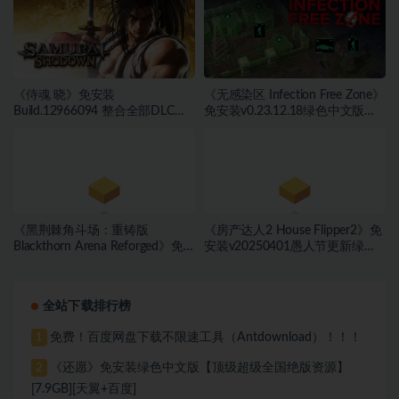
GB][百度网盘]
《侍魂 晓》免安装
《无感染区 Infection Free Zone》
Build.12966094 整合全部DLC绿
免安装v0.23.12.18绿色中文版
色中文版[39.78 GB][百度网盘]
[3.29 GB][百度网盘]
《黑荆棘角斗场：重铸版
《房产达人2 House Flipper2》免
Blackthorn Arena Reforged》免
安装v20250401愚人节更新绿色
安装v2.6武侠DLC侠影秘踪绿色中
中文版[9.37 GB][百度网盘]
文版[30.98 GB][百度网盘]
全站下载排行榜
免费！百度网盘下载不限速工具（Antdownload）！！！
1
《还愿》免安装绿色中文版【顶级超级全国绝版资源】
2
[7.9GB][天翼+百度]