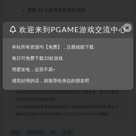
需要 64 位处理器和操作系统
×
欢迎来到PGAME游戏交流中心
声明：
本站所有资源均【免费】，注册就能下载
1.本站部分内容转载自其它媒体,但并不代表本站赞同其观点和对
其真实性负责。
每日可免费下载10款游戏
2.若您需要商业运营或用于其他商业活动,请您购买正版授权并合
用爱发电，运营不易~
法使用。
3.如果本站有侵犯、不妥之处的资源,请联系我们。将会第一时间
感觉好用的话，就推荐给身边的朋友吧
解决!
4.本站部分内容均由互联网收集整理,仅供大家参考、学习,不存在
任何商业目的与商业用途。
5.本站提供的所有资源仅供参考学习使用,版权归原著所有,禁止下
载本站资源参与任何商业和非法行为,请于24小时之内删除!
建设
模拟经营
球
足球