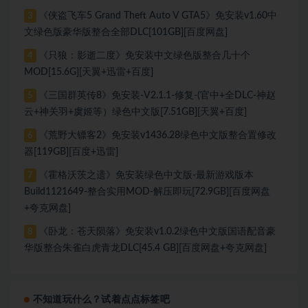
《侠盗飞车5 Grand Theft Auto V GTA5》免安装v1.60中
3
文绿色版豪华版整合全部DLC[101GB][百度网盘]
《只狼：影逝二度》免安装中文绿色版整合几十个
4
MOD[15.6G][天翼+迅雷+百度]
《三国群英传8》免安装-V2.1.1-修复-(官中+全DLC-神赵
5
云+神关羽+虞姬等）绿色中文版[7.51GB][天翼+百度]
《荒野大镖客2》免安装v1436.28绿色中文版整合置修改
6
器[119GB][百度+迅雷]
《霍格沃茨之遗》免安装绿色中文版-最新游戏版本
7
Build1121649-整合实用MOD-解压即玩[72.9GB][百度网盘
+夸克网盘]
《卧龙：苍天陨落》免安装v1.0.2绿色中文版国语配音豪
8
华版整合朱雀白虎青龙DLC[45.4 GB][百度网盘+夸克网盘]
不知道玩什么？试着点点标签吧