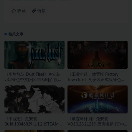
收藏
链接
相关文章
《尘埃舰队 Dust Fleet》免安装
《工业小镇：放置版 Factory
v3.2绿色中文版[3.44 GB][百度网
Town Idle》免安装正式版绿色中
盘]
文版[171 MB][百度网盘]
《平寇志》免安装-
《戴森球计划》免安装-
Build.13046829-1.1.2-(STEAM官
V0.10.28.21219-黑雾崛起-(官中)
中)-支持手柄绿色中文版[13.06
绿色中文版[4.31 GB][百度网盘]