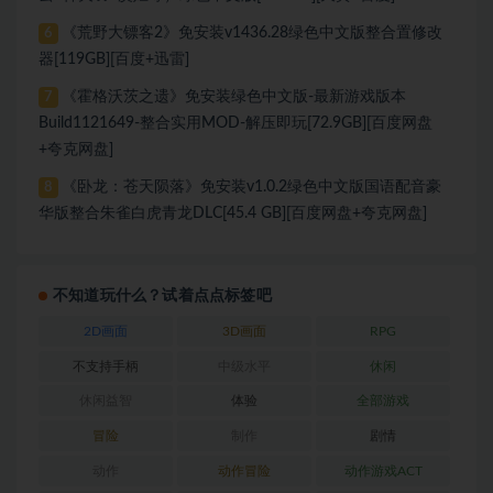
《荒野大镖客2》免安装v1436.28绿色中文版整合置修改
6
器[119GB][百度+迅雷]
《霍格沃茨之遗》免安装绿色中文版-最新游戏版本
7
Build1121649-整合实用MOD-解压即玩[72.9GB][百度网盘
+夸克网盘]
《卧龙：苍天陨落》免安装v1.0.2绿色中文版国语配音豪
8
华版整合朱雀白虎青龙DLC[45.4 GB][百度网盘+夸克网盘]
不知道玩什么？试着点点标签吧
2D画面
3D画面
RPG
不支持手柄
中级水平
休闲
休闲益智
体验
全部游戏
冒险
制作
剧情
动作
动作冒险
动作游戏ACT