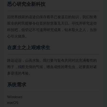
悉心研究全新科技
旧世界残留的遗迹仍保存着早已被遗忘的知识，我们智勇
双全的村民能够令往昔的智慧重见天日。寻找并研究这些
科技吧，但切记不可滥用研究成果，钻木取火之人，当担
心引火烧身。
在废土之上艰难求生
路远迢迢，山高水险。我们要与翁布共同对抗充满毒性的
孢子，残酷无情的气候，嗜血成性的寄生虫，还要面对诸
多逆境的考验。
系统需求
Windows
macOS