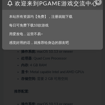
×
内存:
8 GB RAM
欢迎来到PGAME游戏交流中心
显卡:
GeForce RTX 2070, Radeon RX 5700 or
similar dedicated graphics card
本站所有资源均【免费】，注册就能下载
DirectX 版本:
11
每日可免费下载10款游戏
存储空间:
需要 2 GB 可用空间
用爱发电，运营不易~
最低配置:
感觉好用的话，就推荐给身边的朋友吧
操作系统:
macOS 10.13 or newer
处理器:
Quad Core Processor
内存:
4 GB RAM
显卡:
Metal capable Intel and AMD GPUs
存储空间:
需要 2 GB 可用空间
推荐配置:
操作系统:
macOS 10.13 or newer