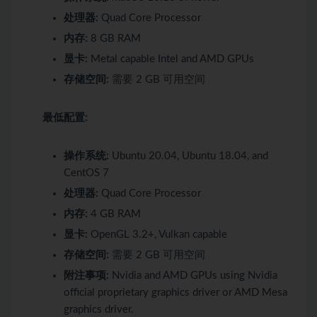
处理器:
Quad Core Processor
内存:
8 GB RAM
显卡:
Metal capable Intel and AMD GPUs
存储空间:
需要 2 GB 可用空间
最低配置:
操作系统:
Ubuntu 20.04, Ubuntu 18.04, and
CentOS 7
处理器:
Quad Core Processor
内存:
4 GB RAM
显卡:
OpenGL 3.2+, Vulkan capable
存储空间:
需要 2 GB 可用空间
附注事项:
Nvidia and AMD GPUs using Nvidia
official proprietary graphics driver or AMD Mesa
graphics driver.