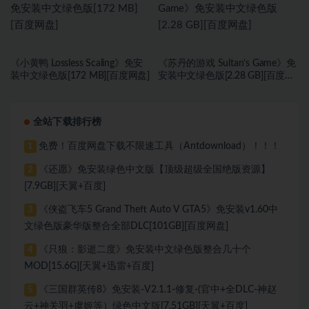
《小黄鸭 Lossless Scaling》免安
《苏丹的游戏 Sultan’s Game》免
装中文绿色版[172 MB][百度网盘]
安装中文绿色版[2.28 GB][百度网
盘]
全站下载排行榜
免费！百度网盘下载不限速工具（Antdownload）！！！
1
《还愿》免安装绿色中文版【顶级超级全国绝版资源】
2
[7.9GB][天翼+百度]
《侠盗飞车5 Grand Theft Auto V GTA5》免安装v1.60中
3
文绿色版豪华版整合全部DLC[101GB][百度网盘]
《只狼：影逝二度》免安装中文绿色版整合几十个
4
MOD[15.6G][天翼+迅雷+百度]
《三国群英传8》免安装-V2.1.1-修复-(官中+全DLC-神赵
5
云+神关羽+虞姬等）绿色中文版[7.51GB][天翼+百度]