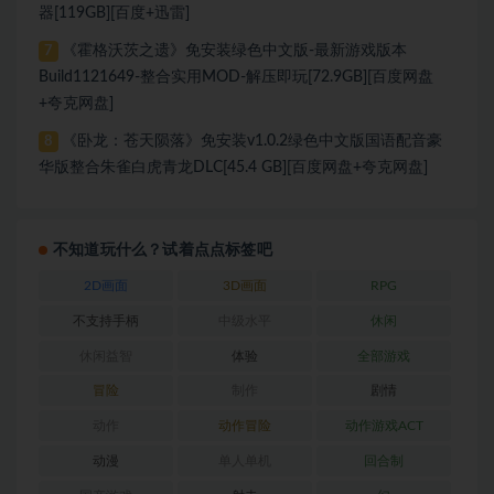
器[119GB][百度+迅雷]
《霍格沃茨之遗》免安装绿色中文版-最新游戏版本
7
Build1121649-整合实用MOD-解压即玩[72.9GB][百度网盘
+夸克网盘]
《卧龙：苍天陨落》免安装v1.0.2绿色中文版国语配音豪
8
华版整合朱雀白虎青龙DLC[45.4 GB][百度网盘+夸克网盘]
不知道玩什么？试着点点标签吧
2D画面
3D画面
RPG
不支持手柄
中级水平
休闲
休闲益智
体验
全部游戏
冒险
制作
剧情
动作
动作冒险
动作游戏ACT
动漫
单人单机
回合制