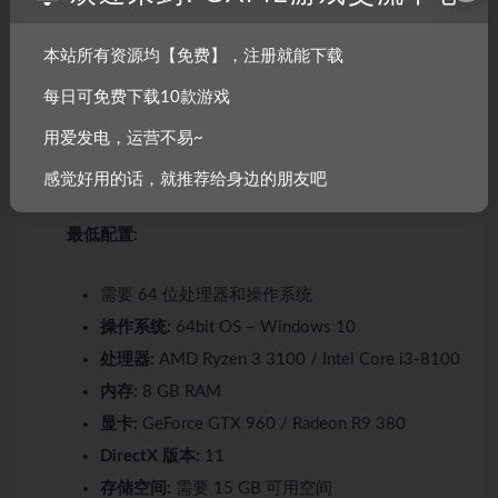
displayed on the ground.
Animal anatomy and the hit by the bullet are shown in the
本站所有资源均【免费】，注册就能下载
shot review. Animals are displayed as taxidermized trophies in
每日可免费下载10款游戏
the hunting lodge.
用爱发电，运营不易~
系统需求
感觉好用的话，就推荐给身边的朋友吧
最低配置:
需要 64 位处理器和操作系统
操作系统:
64bit OS – Windows 10
处理器:
AMD Ryzen 3 3100 / Intel Core i3-8100
内存:
8 GB RAM
显卡:
GeForce GTX 960 / Radeon R9 380
DirectX 版本:
11
存储空间:
需要 15 GB 可用空间