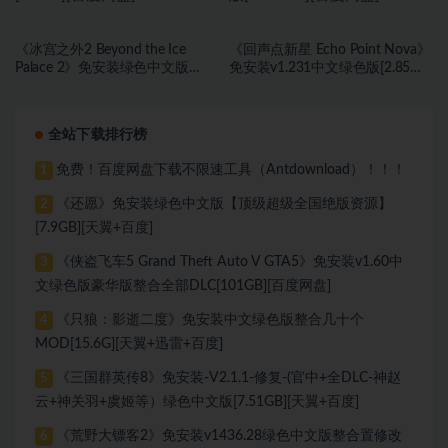
《冰宫之外2 Beyond the Ice
《回声点新星 Echo Point Nova》
Palace 2》免安装绿色中文版
免安装v1.231中文绿色版[2.85
[23.6B][百度网盘]
GB][百度网盘]
全站下载排行榜
免费！百度网盘下载不限速工具（Antdownload）！！！
1
《还愿》免安装绿色中文版【顶级超级全国绝版资源】
2
[7.9GB][天翼+百度]
《侠盗飞车5 Grand Theft Auto V GTA5》免安装v1.60中
3
文绿色版豪华版整合全部DLC[101GB][百度网盘]
《只狼：影逝二度》免安装中文绿色版整合几十个
4
MOD[15.6G][天翼+迅雷+百度]
《三国群英传8》免安装-V2.1.1-修复-(官中+全DLC-神赵
5
云+神关羽+虞姬等）绿色中文版[7.51GB][天翼+百度]
《荒野大镖客2》免安装v1436.28绿色中文版整合置修改
6