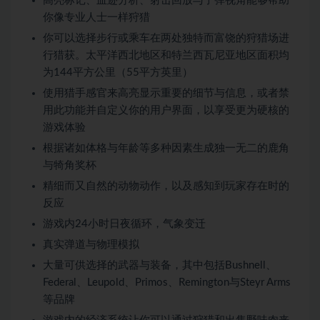
高亮标记、血迹分析、射击回放与子弹视角能够帮助
你像专业人士一样狩猎
你可以选择步行或乘车在两处独特而富饶的狩猎场进
行猎获。太平洋西北地区和特兰西瓦尼亚地区面积均
为144平方公里（55平方英里）
使用猎手感官来高亮显示重要的细节与信息，或者禁
用此功能并自定义你的用户界面，以享受更为硬核的
游戏体验
根据诸如体格与年龄等多种因素生成独一无二的鹿角
与犄角奖杯
精细而又自然的动物动作，以及感知到玩家存在时的
反应
游戏内24小时日夜循环，气象变迁
真实弹道与物理模拟
大量可供选择的武器与装备，其中包括Bushnell、
Federal、Leupold、Primos、Remington与Steyr Arms
等品牌