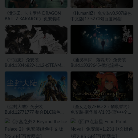
《龙珠Z：卡卡罗特 DRAGON
《HumanitZ》免安装v0.907绿色
BALL Z KAKAROT》免安装终极
中文版[17.52 GB][百度网盘]
版v2.02绿色中文版[46.97 GB][百
度网盘]
《平寇志》免安装-
《通灵神探：落魂街》免安装-
Build.13046829-1.1.2-(STEAM官
Build.13039645-优化流程-
中)-支持手柄绿色中文版[13.06
(STEAM官中)绿色中文版[6.03
GB][百度网盘]
GB][百度网盘]
《尘封大陆》免安装
《圣女之歌ZERO 2：鳞痕誓约》
Build.12771777 整合DLC绿色中
免安装-豪华版-V1.93-(官中+全
文版[27.45 GB][百度网盘]
DLC+原声音乐)-支持手柄绿色中
文版[15.75 GB][百度网盘]