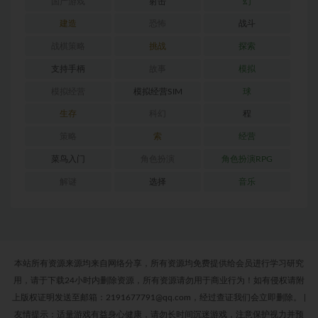
国产游戏
射击
幻
建造
恐怖
战斗
战棋策略
挑战
探索
支持手柄
故事
模拟
模拟经营
模拟经营SIM
球
生存
科幻
程
策略
索
经营
菜鸟入门
角色扮演
角色扮演RPG
解谜
选择
音乐
本站所有资源来源均来自网络分享，所有资源均免费提供给会员进行学习研究
用，请于下载24小时内删除资源，所有资源请勿用于商业行为！如有侵权请附
上版权证明发送至邮箱：2191677791@qq.com，经过查证我们会立即删除。
|
友情提示：适量游戏有益身心健康，请勿长时间沉迷游戏，注意保护视力并预