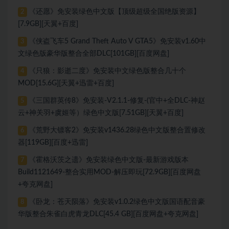
《还愿》免安装绿色中文版【顶级超级全国绝版资源】
2
[7.9GB][天翼+百度]
《侠盗飞车5 Grand Theft Auto V GTA5》免安装v1.60中
3
文绿色版豪华版整合全部DLC[101GB][百度网盘]
《只狼：影逝二度》免安装中文绿色版整合几十个
4
MOD[15.6G][天翼+迅雷+百度]
《三国群英传8》免安装-V2.1.1-修复-(官中+全DLC-神赵
5
云+神关羽+虞姬等）绿色中文版[7.51GB][天翼+百度]
《荒野大镖客2》免安装v1436.28绿色中文版整合置修改
6
器[119GB][百度+迅雷]
《霍格沃茨之遗》免安装绿色中文版-最新游戏版本
7
Build1121649-整合实用MOD-解压即玩[72.9GB][百度网盘
+夸克网盘]
《卧龙：苍天陨落》免安装v1.0.2绿色中文版国语配音豪
8
华版整合朱雀白虎青龙DLC[45.4 GB][百度网盘+夸克网盘]