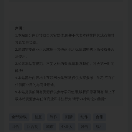
声明：
1.本站部分内容转载自其它媒体,但并不代表本站赞同其观点和对
其真实性负责。
2.若您需要商业运营或用于其他商业活动,请您购买正版授权并合
法使用。
3.如果本站有侵犯、不妥之处的资源,请联系我们。将会第一时间
解决!
4.本站部分内容均由互联网收集整理,仅供大家参考、学习,不存在
任何商业目的与商业用途。
5.本站提供的所有资源仅供参考学习使用,版权归原著所有,禁止下
载本站资源参与任何商业和非法行为,请于24小时之内删除!
全部游戏
创意
制作
剧情
动作
合集
回合
回合制
城市
外星人
射击
战斗