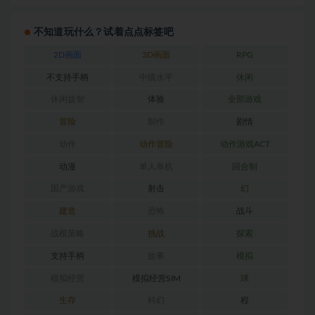
不知道玩什么？试着点点标签吧
2D画面
3D画面
RPG
不支持手柄
中级水平
休闲
休闲益智
体验
全部游戏
冒险
制作
剧情
动作
动作冒险
动作游戏ACT
动漫
单人单机
回合制
国产游戏
射击
幻
建造
恐怖
战斗
战棋策略
挑战
探索
支持手柄
故事
模拟
模拟经营
模拟经营SIM
球
生存
科幻
程