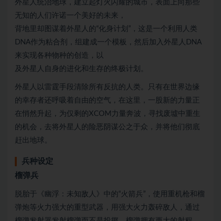
外星人统治地球，建立起灯火闪耀的城市，表面上向那些
无知的人们许诺一个美好的未来，
背地里却图谋着外星人的“化身计划”，这是一个利用人类
DNA作为粘合剂，组建成一个模板，然后加入外星人DNA
来实现各种物种的创造，以
及外星人自身的进化和生存的终极计划。
外星人以雷霆手段清除所有反抗的人类。只有在世界边缘
的幸存者还呼吸着自由的空气，在这里，一股新的力量正
在悄然升起，为仅剩的XCOM力量奔波，寻找废墟中重生
的机会，去将外星人的险恶阴谋公之于众，并将他们彻底
赶出地球。
兵种设定
榴弹兵
脱胎于《幽浮：未知敌人》中的“火箭兵”，使用重机枪和榴
弹炮等火力强大的重型武器，用强大火力轰碎敌人，通过
榴弹发射器发射榴弹而不是投掷。榴弹拥有更大的射程，