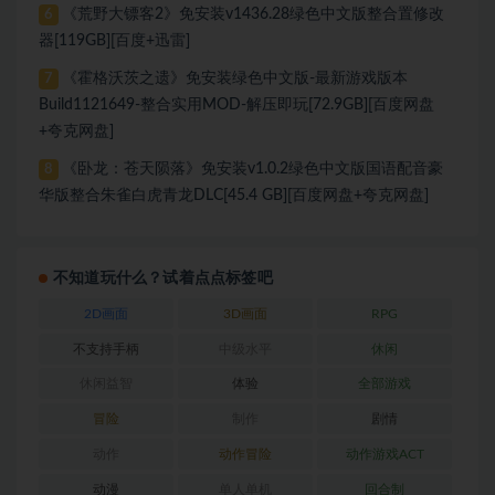
《荒野大镖客2》免安装v1436.28绿色中文版整合置修改
6
器[119GB][百度+迅雷]
《霍格沃茨之遗》免安装绿色中文版-最新游戏版本
7
Build1121649-整合实用MOD-解压即玩[72.9GB][百度网盘
+夸克网盘]
《卧龙：苍天陨落》免安装v1.0.2绿色中文版国语配音豪
8
华版整合朱雀白虎青龙DLC[45.4 GB][百度网盘+夸克网盘]
不知道玩什么？试着点点标签吧
2D画面
3D画面
RPG
不支持手柄
中级水平
休闲
休闲益智
体验
全部游戏
冒险
制作
剧情
动作
动作冒险
动作游戏ACT
动漫
单人单机
回合制