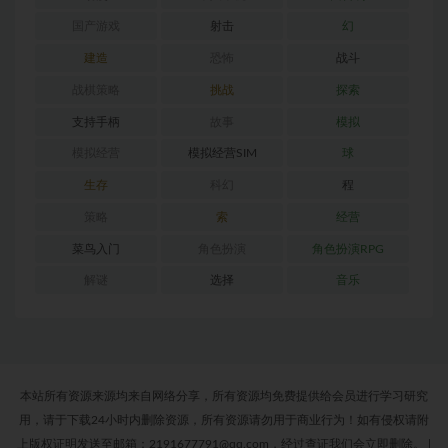
国产游戏
射击
幻
建造
恐怖
战斗
战棋策略
挑战
探索
支持手柄
故事
模拟
模拟经营
模拟经营SIM
球
生存
科幻
程
策略
索
经营
菜鸟入门
角色扮演
角色扮演RPG
解谜
选择
音乐
本站所有资源来源均来自网络分享，所有资源均免费提供给会员进行学习研究
用，请于下载24小时内删除资源，所有资源请勿用于商业行为！如有侵权请附
上版权证明发送至邮箱：2191677791@qq.com，经过查证我们会立即删除。
|