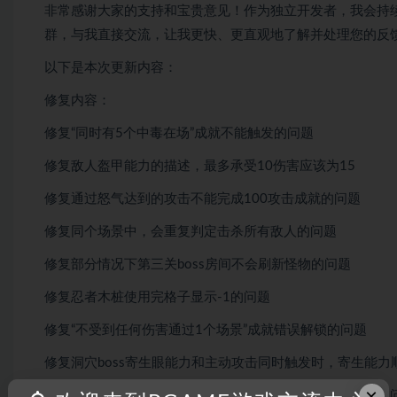
非常感谢大家的支持和宝贵意见！作为独立开发者，我会持
群，与我直接交流，让我更快、更直观地了解并处理您的反
以下是本次更新内容：
修复内容：
修复“同时有5个中毒在场”成就不能触发的问题
修复敌人盔甲能力的描述，最多承受10伤害应该为15
修复通过怒气达到的攻击不能完成100攻击成就的问题
修复同个场景中，会重复判定击杀所有敌人的问题
修复部分情况下第三关boss房间不会刷新怪物的问题
修复忍者木桩使用完格子显示-1的问题
修复“不受到任何伤害通过1个场景”成就错误解锁的问题
修复洞穴boss寄生眼能力和主动攻击同时触发时，寄生能
×
修复携带双倍属性徽章时，商店出售的属性显示错误数值的