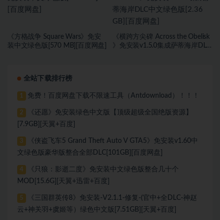
《方格战争 ⁤Square Wars》免安
《横跨方尖碑 Across the Obelisk
装中文绿色版[570 MB][百度网盘]
》免安装v1.5.0集成萨蒂海岸DLC
中文绿色版[2.36 GB][百度网盘]
全站下载排行榜
免费！百度网盘下载不限速工具（Antdownload）！！！
1
《还愿》免安装绿色中文版【顶级超级全国绝版资源】
2
[7.9GB][天翼+百度]
《侠盗飞车5 Grand Theft Auto V GTA5》免安装v1.60中
3
文绿色版豪华版整合全部DLC[101GB][百度网盘]
《只狼：影逝二度》免安装中文绿色版整合几十个
4
MOD[15.6G][天翼+迅雷+百度]
《三国群英传8》免安装-V2.1.1-修复-(官中+全DLC-神赵
5
云+神关羽+虞姬等）绿色中文版[7.51GB][天翼+百度]