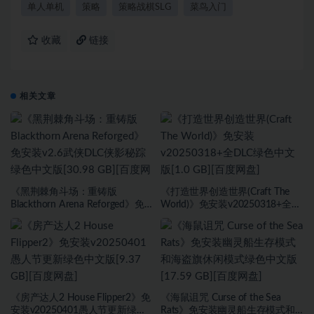
单人单机
策略
策略战棋SLG
菜鸟入门
收藏
链接
相关文章
《黑荆棘角斗场：重铸版
《打造世界创造世界(Craft The
Blackthorn Arena Reforged》免
World)》免安装v20250318+全
安装v2.6武侠DLC侠影秘踪绿色中
DLC绿色中文版[1.0 GB][百度网
文版[30.98 GB][百度网盘]
盘]
《房产达人2 House Flipper2》免
《海鼠诅咒 Curse of the Sea
安装v20250401愚人节更新绿色
Rats》免安装幽灵船生存模式和