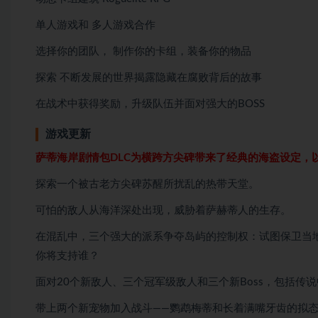
单人游戏和 多人游戏合作
选择你的团队， 制作你的卡组，装备你的物品
探索 不断发展的世界揭露隐藏在腐败背后的故事
在战术中获得奖励，升级队伍并面对强大的BOSS
游戏更新
萨蒂海岸剧情包DLC为横跨方尖碑带来了经典的海盗设定，
探索一个被古老方尖碑苏醒所扰乱的热带天堂。
可怕的敌人从海洋深处出现，威胁着萨赫蒂人的生存。
在混乱中，三个强大的派系争夺岛屿的控制权：试图保卫当
你将支持谁？
面对20个新敌人、三个冠军级敌人和三个新Boss，包括传
带上两个新宠物加入战斗——鹦鹉梅蒂和长着满嘴牙齿的拟