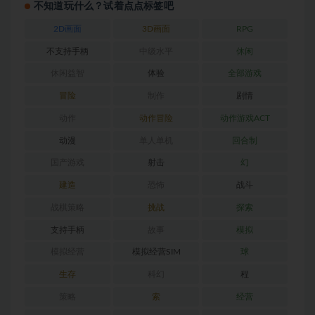
不知道玩什么？试着点点标签吧
2D画面
3D画面
RPG
不支持手柄
中级水平
休闲
休闲益智
体验
全部游戏
冒险
制作
剧情
动作
动作冒险
动作游戏ACT
动漫
单人单机
回合制
国产游戏
射击
幻
建造
恐怖
战斗
战棋策略
挑战
探索
支持手柄
故事
模拟
模拟经营
模拟经营SIM
球
生存
科幻
程
策略
索
经营