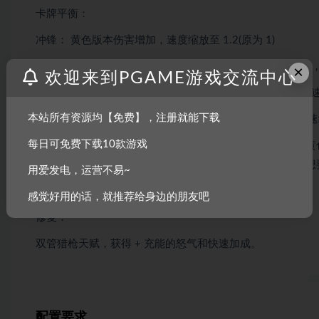
卡牌平衡：
冲锋： 黄色版本伤害增加，速度缩放至 1.2(原为 1)
HitandRun： 蓝色版本伤害增加，速度缩放至 0.6(原为 0.5
×
欢迎来到PGAME游戏交流中心
枪击： 升级现在为罕见(原为普通)。蓝色版本现在根据敌
本站所有资源均【免费】，注册就能下载
燃烧射击： 基础版本添加了应用 X 燃烧充能，蓝色版本快速缩
每日可免费下载10款游戏
假动作： 更改为弃牌，弃牌数量任意，获得格挡和护盾。
护盾(通过这个版本，我们为那些不想总是第一个行动，或想
用爱发电，运营不易~
扳手： 添加了驱散束缚。
感觉好用的话，就推荐给身边的朋友吧
修复：
双管猎枪天赋，获得 + 充能的怒气和快速加成。
配置要求