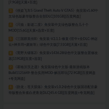
[7.9GB][天翼+百度]
《侠盗飞车5 Grand Theft Auto V GTA5》免安装v1.60中
3
文绿色版豪华版整合全部DLC[101GB][百度网盘]
《只狼：影逝二度》免安装中文绿色版整合几十个
4
MOD[15.6G][天翼+迅雷+百度]
《三国群英传8》免安装-V2.1.1-修复-(官中+全DLC-神赵
5
云+神关羽+虞姬等）绿色中文版[7.51GB][天翼+百度]
《荒野大镖客2》免安装v1436.28绿色中文版整合置修改
6
器[119GB][百度+迅雷]
《霍格沃茨之遗》免安装绿色中文版-最新游戏版本
7
Build1121649-整合实用MOD-解压即玩[72.9GB][百度网盘
+夸克网盘]
《卧龙：苍天陨落》免安装v1.0.2绿色中文版国语配音豪
8
华版整合朱雀白虎青龙DLC[45.4 GB][百度网盘+夸克网盘]