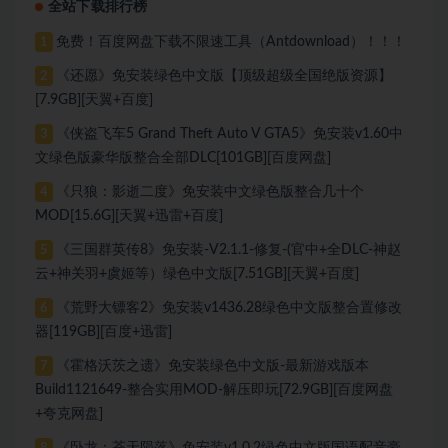
全站下载排行榜
免费！百度网盘下载不限速工具（Antdownload）！！！
1
《还愿》免安装绿色中文版【顶级超级全国绝版资源】
2
[7.9GB][天翼+百度]
《侠盗飞车5 Grand Theft Auto V GTA5》免安装v1.60中
3
文绿色版豪华版整合全部DLC[101GB][百度网盘]
《只狼：影逝二度》免安装中文绿色版整合几十个
4
MOD[15.6G][天翼+迅雷+百度]
《三国群英传8》免安装-V2.1.1-修复-(官中+全DLC-神赵
5
云+神关羽+虞姬等）绿色中文版[7.51GB][天翼+百度]
《荒野大镖客2》免安装v1436.28绿色中文版整合置修改
6
器[119GB][百度+迅雷]
《霍格沃茨之遗》免安装绿色中文版-最新游戏版本
7
Build1121649-整合实用MOD-解压即玩[72.9GB][百度网盘
+夸克网盘]
《卧龙：苍天陨落》免安装v1.0.2绿色中文版国语配音豪