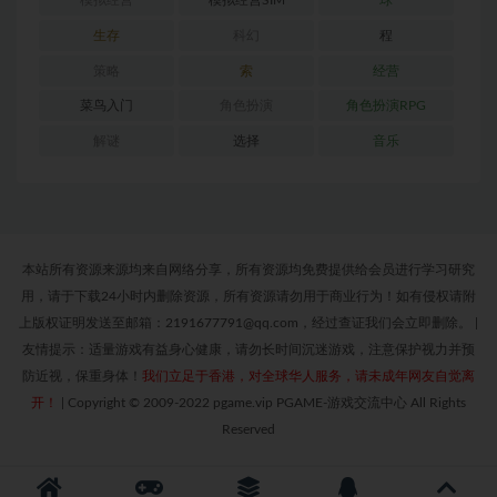
模拟经营
模拟经营SIM
球
生存
科幻
程
策略
索
经营
菜鸟入门
角色扮演
角色扮演RPG
解谜
选择
音乐
本站所有资源来源均来自网络分享，所有资源均免费提供给会员进行学习研究
用，请于下载24小时内删除资源，所有资源请勿用于商业行为！如有侵权请附
上版权证明发送至邮箱：2191677791@qq.com，经过查证我们会立即删除。
|
友情提示：适量游戏有益身心健康，请勿长时间沉迷游戏，注意保护视力并预
防近视，保重身体！
我们立足于香港，对全球华人服务，请未成年网友自觉离
开！
|
Copyright © 2009-2022 pgame.vip PGAME-游戏交流中心 All Rights
Reserved