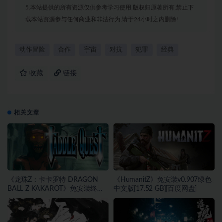
5.本站提供的所有资源仅供参考学习使用,版权归原著所有,禁止下
载本站资源参与任何商业和非法行为,请于24小时之内删除!
动作冒险
合作
宇宙
对抗
犯罪
经典
收藏
链接
相关文章
《龙珠Z：卡卡罗特 DRAGON
《HumanitZ》免安装v0.907绿色
BALL Z KAKAROT》免安装终极
中文版[17.52 GB][百度网盘]
版v2.02绿色中文版[46.97 GB][百
度网盘]