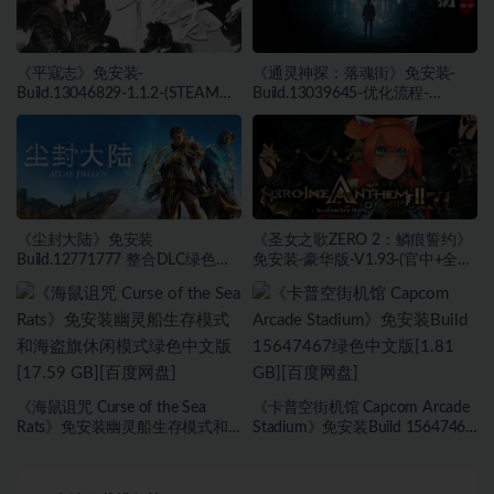
《平寇志》免安装-
《通灵神探：落魂街》免安装-
Build.13046829-1.1.2-(STEAM官
Build.13039645-优化流程-
中)-支持手柄绿色中文版[13.06
(STEAM官中)绿色中文版[6.03
GB][百度网盘]
GB][百度网盘]
《尘封大陆》免安装
《圣女之歌ZERO 2：鳞痕誓约》
Build.12771777 整合DLC绿色中
免安装-豪华版-V1.93-(官中+全
文版[27.45 GB][百度网盘]
DLC+原声音乐)-支持手柄绿色中
文版[15.75 GB][百度网盘]
《海鼠诅咒 Curse of the Sea
《卡普空街机馆 Capcom Arcade
Rats》免安装幽灵船生存模式和
Stadium》免安装Build 15647467
海盗旗休闲模式绿色中文版[17.59
绿色中文版[1.81 GB][百度网盘]
GB][百度网盘]