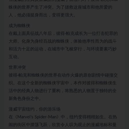
蛛侠的世界产生了冲突。为了拯救这座城市和他所爱的
人，他必须挺身而出，变得更强大。
成为蜘蛛侠
在戴上面具征战八年后，彼得·帕克成长为一位打击犯罪的
大师。化身为身经百战的蜘蛛侠，体验他率性而为的战斗
和活力十足的运动，在城市中飞梭穿行，与环境要素巧妙
互动。
世界冲突
彼得·帕克和蜘蛛侠的世界在动作火爆的原创剧情中碰撞交
织。在这个全新的蜘蛛侠宇宙中，本作对彼得和蜘蛛侠生
活中的经典人物进行了重构，将熟悉的人物置于独特的全
新角色身份之中。
漫威宇宙纽约，你的游乐场
在《Marvel’s Spider-Man》中，纽约变得栩栩如生。在热
闹的街区中摆荡飞跃，欣赏令人叹为观止的漫威地标和曼