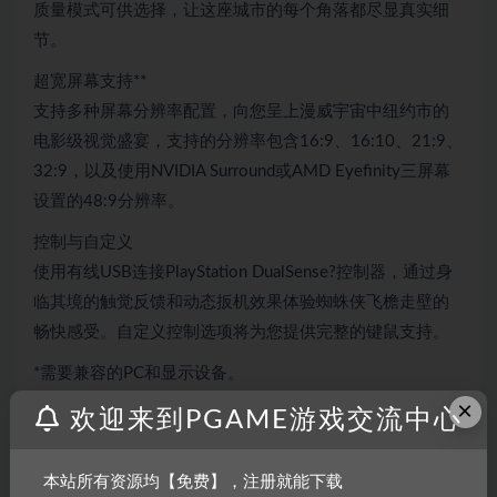
质量模式可供选择，让这座城市的每个角落都尽显真实细
节。
超宽屏幕支持**
支持多种屏幕分辨率配置，向您呈上漫威宇宙中纽约市的
电影级视觉盛宴，支持的分辨率包含16:9、16:10、21:9、
32:9，以及使用NVIDIA Surround或AMD Eyefinity三屏幕
设置的48:9分辨率。
控制与自定义
使用有线USB连接PlayStation DualSense?控制器，通过身
临其境的触觉反馈和动态扳机效果体验蜘蛛侠飞檐走壁的
畅快感受。自定义控制选项将为您提供完整的键鼠支持。
*需要兼容的PC和显示设备。
**需要兼容的PC。
×
欢迎来到PGAME游戏交流中心
系统需求
本站所有资源均【免费】，注册就能下载