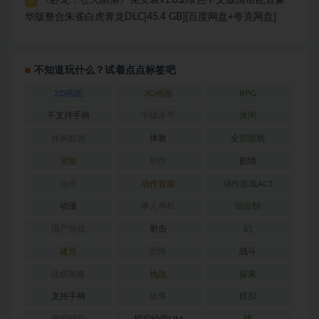
8
华版整合朱雀白虎青龙DLC[45.4 GB][百度网盘+夸克网盘]
不知道玩什么？试着点点标签吧
2D画面
3D画面
RPG
不支持手柄
中级水平
休闲
休闲益智
体验
全部游戏
冒险
制作
剧情
动作
动作冒险
动作游戏ACT
动漫
单人单机
回合制
国产游戏
射击
幻
建造
恐怖
战斗
战棋策略
挑战
探索
支持手柄
故事
模拟