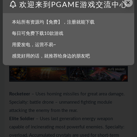
×
欢迎来到PGAME游戏交流中心
Flamethrower
– Extremely effective against clusters of
medium and small monsters. Specialty: fireball – a high
本站所有资源均【免费】，注册就能下载
power blast burning everything on its way.
每日可免费下载10款游戏
Defender
– Protects the companions walking behind.
Specialty: energy shield. For a short term generates a
用爱发电，运营不易~
powerful energy field which defends every soldier in its
感觉好用的话，就推荐给身边的朋友吧
range.
Rocketeer
– Uses homing missiles for great area damage.
Specialty: battle drone – unmanned fighting module
attacking the enemy from the rear.
Elite Soldier
– Uses last generation energy weapon
capable of incinerating most powerful enemies. Specialty:
overload. Accumulated crystals are used for short-term