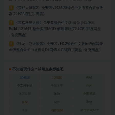
《荒野大镖客2》免安装v1436.28绿色中文版整合置修改
6
器[119GB][百度+迅雷]
《霍格沃茨之遗》免安装绿色中文版-最新游戏版本
7
Build1121649-整合实用MOD-解压即玩[72.9GB][百度网盘
+夸克网盘]
《卧龙：苍天陨落》免安装v1.0.2绿色中文版国语配音豪
8
华版整合朱雀白虎青龙DLC[45.4 GB][百度网盘+夸克网盘]
不知道玩什么？试着点点标签吧
2D画面
3D画面
RPG
不支持手柄
中级水平
休闲
休闲益智
体验
全部游戏
冒险
制作
剧情
动作
动作冒险
动作游戏ACT