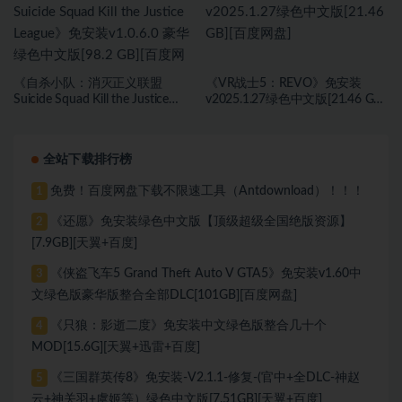
《自杀小队：消灭正义联盟
《VR战士5：REVO》免安装
Suicide Squad Kill the Justice
v2025.1.27绿色中文版[21.46 GB]
League》免安装v1.0.6.0 豪华绿色
[百度网盘]
中文版[98.2 GB][百度网盘]
全站下载排行榜
免费！百度网盘下载不限速工具（Antdownload）！！！
1
《还愿》免安装绿色中文版【顶级超级全国绝版资源】
2
[7.9GB][天翼+百度]
《侠盗飞车5 Grand Theft Auto V GTA5》免安装v1.60中
3
文绿色版豪华版整合全部DLC[101GB][百度网盘]
《只狼：影逝二度》免安装中文绿色版整合几十个
4
MOD[15.6G][天翼+迅雷+百度]
《三国群英传8》免安装-V2.1.1-修复-(官中+全DLC-神赵
5
云+神关羽+虞姬等）绿色中文版[7.51GB][天翼+百度]