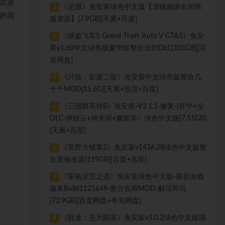
次是
《还愿》免安装绿色中文版【顶级超级全国绝
2
的高
版资源】[7.9GB][天翼+百度]
《侠盗飞车5 Grand Theft Auto V GTA5》免安
3
装v1.60中文绿色版豪华版整合全部DLC[101GB][百
度网盘]
《只狼：影逝二度》免安装中文绿色版整合几
4
十个MOD[15.6G][天翼+迅雷+百度]
《三国群英传8》免安装-V2.1.1-修复-(官中+全
5
DLC-神赵云+神关羽+虞姬等）绿色中文版[7.51GB]
[天翼+百度]
《荒野大镖客2》免安装v1436.28绿色中文版整
6
合置修改器[119GB][百度+迅雷]
《霍格沃茨之遗》免安装绿色中文版-最新游戏
7
版本Build1121649-整合实用MOD-解压即玩
[72.9GB][百度网盘+夸克网盘]
《卧龙：苍天陨落》免安装v1.0.2绿色中文版国
8