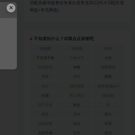
语配音豪华版整合朱雀白虎青龙DLC[45.4 GB][百度
×
网盘+夸克网盘]
不知道玩什么？试着点点标签吧
2D画面
3D画面
RPG
不支持手柄
中级水平
休闲
休闲益智
体验
全部游戏
冒险
制作
剧情
动作
动作冒险
动作游戏ACT
动漫
单人单机
回合制
国产游戏
射击
幻
建造
恐怖
战斗
战棋策略
挑战
探索
支持手柄
故事
模拟