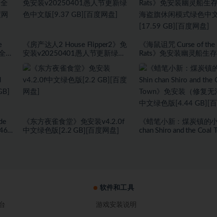
e
《房产达人2 House Flipper2》免
《海鼠诅咒 Curse of the 
+全
安装v20250401愚人节更新绿色
Rats》免安装幽灵船生
度网
中文版[9.37 GB][百度网盘]
盗旗休闲模式绿色中文版[1
GB][百度网盘]
de
《东方夜雀食堂》免安装v4.2.0f
《蜡笔小新：煤炭镇的小白 
467
中文绿色版[2.2 GB][百度网盘]
chan Shiro and the Coa
盘]
安装（修复无法存档）
版[4.44 GB][百度网盘]
软件和工具
台
游戏安装说明