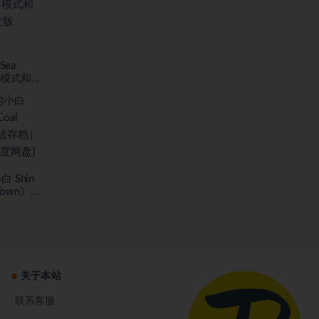
Sea
存模式和海
7.59
Shin
l Town》免
中文绿色
关于本站
联系客服