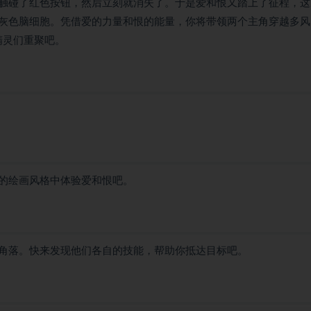
触碰了红色按钮，然后立刻就消失了。于是爱和恨又踏上了征程，这
灰色脑细胞。凭借爱的力量和恨的能量，你将带领两个主角穿越多风
精灵们重聚吧。
的绘画风格中体验爱和恨吧。
角落。快来发现他们各自的技能，帮助你抵达目标吧。