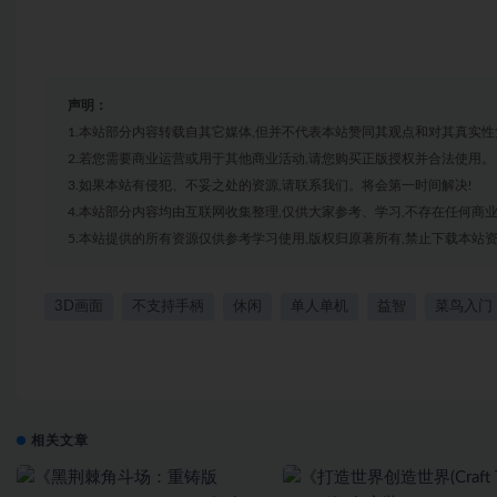
声明：
1.本站部分内容转载自其它媒体,但并不代表本站赞同其观点和对其真实性
2.若您需要商业运营或用于其他商业活动,请您购买正版授权并合法使用。
3.如果本站有侵犯、不妥之处的资源,请联系我们。将会第一时间解决!
4.本站部分内容均由互联网收集整理,仅供大家参考、学习,不存在任何商
5.本站提供的所有资源仅供参考学习使用,版权归原著所有,禁止下载本站资
3D画面
不支持手柄
休闲
单人单机
益智
菜鸟入门
相关文章