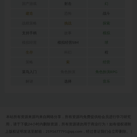
国产游戏
射击
幻
建造
恐怖
战斗
战棋策略
挑战
探索
支持手柄
故事
模拟
模拟经营
模拟经营SIM
球
生存
科幻
程
策略
索
经营
菜鸟入门
角色扮演
角色扮演RPG
解谜
选择
音乐
本站所有资源来源均来自网络分享，所有资源均免费提供给会员进行学习研究
用，请于下载24小时内删除资源，所有资源请勿用于商业行为！如有侵权请附
上版权证明发送至邮箱：2191677791@qq.com，经过查证我们会立即删除。
|