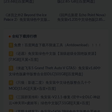
《冰宫之外2 Beyond the Ice
《回声点新星 Echo Point Nova》
Palace 2》免安装绿色中文版
免安装v1.231中文绿色版[2.85
[23.6B][百度网盘]
GB][百度网盘]
全站下载排行榜
免费！百度网盘下载不限速工具（Antdownload）！！！
1
《还愿》免安装绿色中文版【顶级超级全国绝版资源】
2
[7.9GB][天翼+百度]
《侠盗飞车5 Grand Theft Auto V GTA5》免安装v1.60中
3
文绿色版豪华版整合全部DLC[101GB][百度网盘]
《只狼：影逝二度》免安装中文绿色版整合几十个
4
MOD[15.6G][天翼+迅雷+百度]
《三国群英传8》免安装-V2.1.1-修复-(官中+全DLC-神赵
5
云+神关羽+虞姬等）绿色中文版[7.51GB][天翼+百度]
《荒野大镖客2》免安装v1436.28绿色中文版整合置修改
6