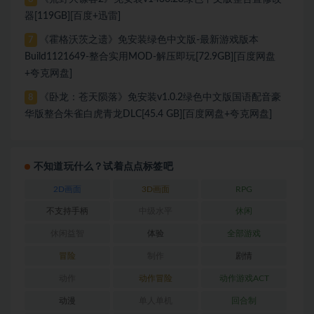
器[119GB][百度+迅雷]
《霍格沃茨之遗》免安装绿色中文版-最新游戏版本
7
Build1121649-整合实用MOD-解压即玩[72.9GB][百度网盘
+夸克网盘]
《卧龙：苍天陨落》免安装v1.0.2绿色中文版国语配音豪
8
华版整合朱雀白虎青龙DLC[45.4 GB][百度网盘+夸克网盘]
不知道玩什么？试着点点标签吧
2D画面
3D画面
RPG
不支持手柄
中级水平
休闲
休闲益智
体验
全部游戏
冒险
制作
剧情
动作
动作冒险
动作游戏ACT
动漫
单人单机
回合制