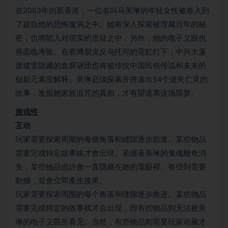
在2083年的新香港，一位名叫马美琳的年轻女性被卷入到
了超自然的恐怖漩涡之中。她将深入探索被埋藏百年的秘
密，也将陷入对现实的质疑之中，另外，她的电子义眼也
将面临考验。在赛博朋克反乌托邦的霓虹灯下，中兴大厦
废墟里隐藏的血腥谜团也将被传统中国民俗传说和未来的
创新元素所解释。美琳必须探索并拼凑出14个迷失亡灵的
故事，发掘她家族诅咒的真相，才有望逃离这场噩梦。
游戏性
互动
玩家需要探索周圍的每個角落和縫隙逐步前進。某些物品
需要完成特定故事線才會出現。若纏著美琳的鬼魂離奇消
失，某些物品也許會一直隱藏在她的電眼裡。有些則需要
動腦，並會立即產生後果。
玩家需要探索周围的每个角落和缝隙逐步推进。某些物品
需要完成特定的故事线才会出现，而有些物品则无法被美
琳的电子义眼所看见。当然，有些物品则需要玩家动脑才