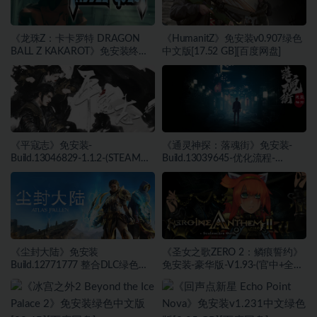
《龙珠Z：卡卡罗特 DRAGON
《HumanitZ》免安装v0.907绿色
BALL Z KAKAROT》免安装终极
中文版[17.52 GB][百度网盘]
版v2.02绿色中文版[46.97 GB][百
度网盘]
《平寇志》免安装-
《通灵神探：落魂街》免安装-
Build.13046829-1.1.2-(STEAM官
Build.13039645-优化流程-
中)-支持手柄绿色中文版[13.06
(STEAM官中)绿色中文版[6.03
GB][百度网盘]
GB][百度网盘]
《尘封大陆》免安装
《圣女之歌ZERO 2：鳞痕誓约》
Build.12771777 整合DLC绿色中
免安装-豪华版-V1.93-(官中+全
文版[27.45 GB][百度网盘]
DLC+原声音乐)-支持手柄绿色中
文版[15.75 GB][百度网盘]