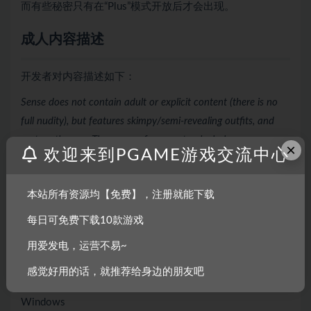
而有些秘密只有在“Plus”模式开放后才会出现。
成人内容描述
开发者对内容描述如下：
Sense does not contain adult or explicit content (there is no
full nudity), but features skimpy/semi-revealing outfits, and
mature themes. There are references to alcohol,
×
欢迎来到PGAME游戏交流中心
tobacco/drugs, and topics which some may find distressing,
such as murder, suicide, and abuse. References to more
本站所有资源均【免费】，注册就能下载
mature “themes” such as stripping exist in game. Contains
visceral horror elements which includes disturbing imagery,
每日可免费下载10款游戏
blood/gore, and violent character deaths.
用爱发电，运营不易~
系统需求
感觉好用的话，就推荐给身边的朋友吧
Windows