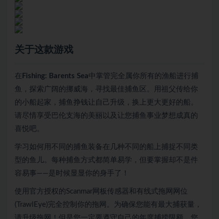
关于这款游戏
在
Fishing: Barents Sea
中掌管完全属你所有的渔船进行捕
鱼，探索广阔的挪威海，寻找最佳捕鱼区。用祖父传给你
的小船起家，捕鱼挣钱让自己升级，换上更大更好的船。
请尽情享受巴伦支海的美丽以及让您捕鱼事业梦想成真的
喜悦吧。
学习如何用不同的捕鱼装备在几种不同的船上捕捉不同类
型的鱼儿。每种捕鱼方式都简单易学，但要掌握却不是件
容易事——是时候显显你的身手了！
使用官方授权的Scanmar网板传感器和有线式拖网网位
(TrawlEye)完全控制你的拖网。为确保您能有最大捕获量，
请升级拖网！但是您一定要遵守自己的年度捕捞限额，您