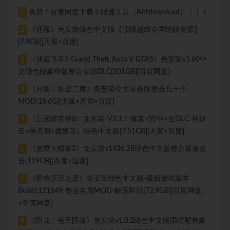
免费！百度网盘下载不限速工具（Antdownload）！！！
1
《还愿》免安装绿色中文版【顶级超级全国绝版资源】
2
[7.9GB][天翼+百度]
《侠盗飞车5 Grand Theft Auto V GTA5》免安装v1.60中
3
文绿色版豪华版整合全部DLC[101GB][百度网盘]
《只狼：影逝二度》免安装中文绿色版整合几十个
4
MOD[15.6G][天翼+迅雷+百度]
《三国群英传8》免安装-V2.1.1-修复-(官中+全DLC-神赵
5
云+神关羽+虞姬等）绿色中文版[7.51GB][天翼+百度]
《荒野大镖客2》免安装v1436.28绿色中文版整合置修改
6
器[119GB][百度+迅雷]
《霍格沃茨之遗》免安装绿色中文版-最新游戏版本
7
Build1121649-整合实用MOD-解压即玩[72.9GB][百度网盘
+夸克网盘]
《卧龙：苍天陨落》免安装v1.0.2绿色中文版国语配音豪
8