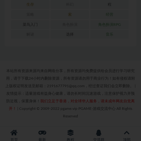
生存
科幻
程
策略
索
经营
菜鸟入门
角色扮演
角色扮演RPG
解谜
选择
音乐
本站所有资源来源均来自网络分享，所有资源均免费提供给会员进行学习研究
用，请于下载24小时内删除资源，所有资源请勿用于商业行为！如有侵权请附
上版权证明发送至邮箱：2191677791@qq.com，经过查证我们会立即删除。
|
友情提示：适量游戏有益身心健康，请勿长时间沉迷游戏，注意保护视力并预
防近视，保重身体！
我们立足于香港，对全球华人服务，请未成年网友自觉离
开！
|
Copyright © 2009-2022 pgame.vip PGAME-游戏交流中心 All Rights
Reserved
首页
最新
教程
交流群
顶部