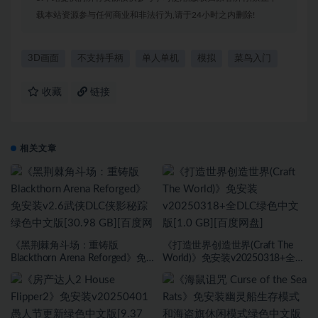
载本站资源参与任何商业和非法行为,请于24小时之内删除!
3D画面
不支持手柄
单人单机
模拟
菜鸟入门
收藏
链接
相关文章
《黑荆棘角斗场：重铸版
《打造世界创造世界(Craft The
Blackthorn Arena Reforged》免
World)》免安装v20250318+全
安装v2.6武侠DLC侠影秘踪绿色中
DLC绿色中文版[1.0 GB][百度网
文版[30.98 GB][百度网盘]
盘]