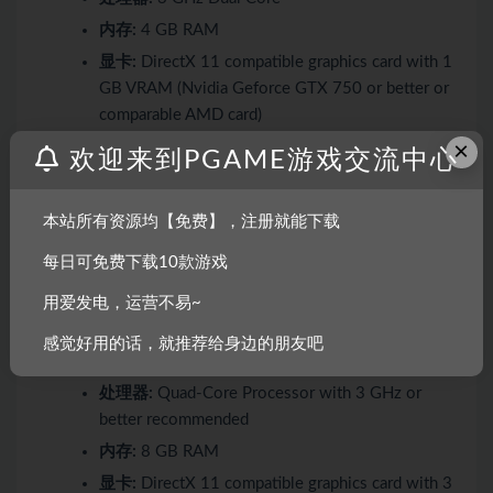
内存:
4 GB RAM
显卡:
DirectX 11 compatible graphics card with 1
GB VRAM (Nvidia Geforce GTX 750 or better or
comparable AMD card)
×
DirectX 版本:
11
欢迎来到PGAME游戏交流中心
网络:
宽带互联网连接
存储空间:
需要 10 GB 可用空间
本站所有资源均【免费】，注册就能下载
每日可免费下载10款游戏
推荐配置:
用爱发电，运营不易~
需要 64 位处理器和操作系统
感觉好用的话，就推荐给身边的朋友吧
操作系统:
Windows 10 64-bit
处理器:
Quad-Core Processor with 3 GHz or
better recommended
内存:
8 GB RAM
显卡:
DirectX 11 compatible graphics card with 3