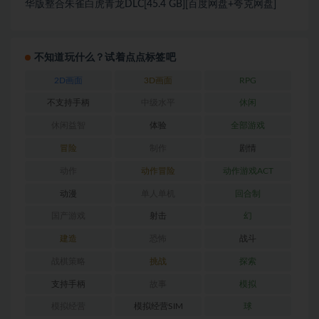
华版整合朱雀白虎青龙DLC[45.4 GB][百度网盘+夸克网盘]
不知道玩什么？试着点点标签吧
2D画面
3D画面
RPG
不支持手柄
中级水平
休闲
休闲益智
体验
全部游戏
冒险
制作
剧情
动作
动作冒险
动作游戏ACT
动漫
单人单机
回合制
国产游戏
射击
幻
建造
恐怖
战斗
战棋策略
挑战
探索
支持手柄
故事
模拟
模拟经营
模拟经营SIM
球