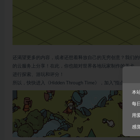
还渴望更多的内容，或者还想着释放自己的无穷创意？我们的
的云服务上分享！在此，你也能对世界各地玩家制作的关卡
进行探索、游玩和评分！
所以，快快进入《Hidden Through Time》，加入“指点小子
本
每
用
感