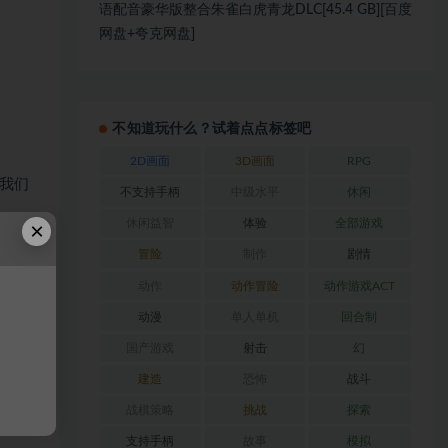
语配音豪华版整合朱雀白虎青龙DLC[45.4 GB][百度
网盘+夸克网盘]
不知道玩什么？试着点点标签吧
2D画面
3D画面
RPG
我们
不支持手柄
中级水平
休闲
休闲益智
体验
全部游戏
×
冒险
制作
剧情
动作
动作冒险
动作游戏ACT
动漫
单人单机
回合制
国产游戏
射击
幻
建造
恐怖
战斗
战棋策略
挑战
探索
支持手柄
故事
模拟