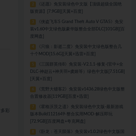
《还愿》免安装绿色中文版【顶级超级全国绝
2
版资源】[7.9GB][天翼+百度]
《侠盗飞车5 Grand Theft Auto V GTA5》免安
3
装v1.60中文绿色版豪华版整合全部DLC[101GB][百
度网盘]
《只狼：影逝二度》免安装中文绿色版整合几
4
十个MOD[15.6G][天翼+迅雷+百度]
《三国群英传8》免安装-V2.1.1-修复-(官中+全
5
DLC-神赵云+神关羽+虞姬等）绿色中文版[7.51GB]
[天翼+百度]
《荒野大镖客2》免安装v1436.28绿色中文版整
6
合置修改器[119GB][百度+迅雷]
《霍格沃茨之遗》免安装绿色中文版-最新游戏
7
对多彩
版本Build1121649-整合实用MOD-解压即玩
[72.9GB][百度网盘+夸克网盘]
《卧龙：苍天陨落》免安装v1.0.2绿色中文版国
8