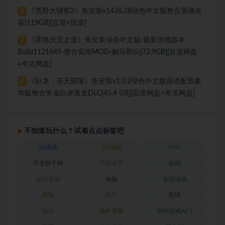
《荒野大镖客2》免安装v1436.28绿色中文版整合置修改
6
器[119GB][百度+迅雷]
《霍格沃茨之遗》免安装绿色中文版-最新游戏版本
7
Build1121649-整合实用MOD-解压即玩[72.9GB][百度网盘
+夸克网盘]
《卧龙：苍天陨落》免安装v1.0.2绿色中文版国语配音豪
8
华版整合朱雀白虎青龙DLC[45.4 GB][百度网盘+夸克网盘]
不知道玩什么？试着点点标签吧
2D画面
3D画面
RPG
不支持手柄
中级水平
休闲
休闲益智
体验
全部游戏
冒险
制作
剧情
动作
动作冒险
动作游戏ACT