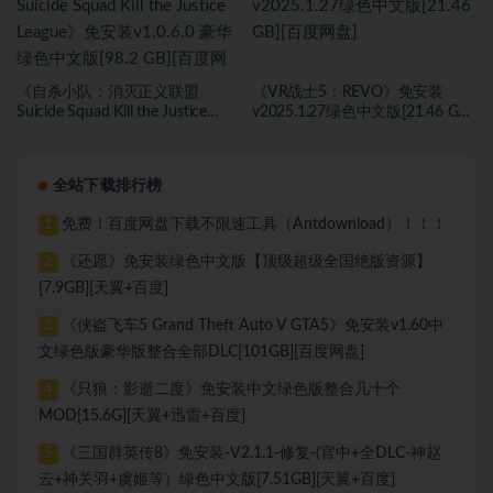
《自杀小队：消灭正义联盟
《VR战士5：REVO》免安装
Suicide Squad Kill the Justice
v2025.1.27绿色中文版[21.46 GB]
League》免安装v1.0.6.0 豪华绿色
[百度网盘]
中文版[98.2 GB][百度网盘]
全站下载排行榜
免费！百度网盘下载不限速工具（Antdownload）！！！
1
《还愿》免安装绿色中文版【顶级超级全国绝版资源】
2
[7.9GB][天翼+百度]
《侠盗飞车5 Grand Theft Auto V GTA5》免安装v1.60中
3
文绿色版豪华版整合全部DLC[101GB][百度网盘]
《只狼：影逝二度》免安装中文绿色版整合几十个
4
MOD[15.6G][天翼+迅雷+百度]
《三国群英传8》免安装-V2.1.1-修复-(官中+全DLC-神赵
5
云+神关羽+虞姬等）绿色中文版[7.51GB][天翼+百度]