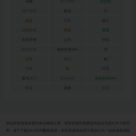
动漫
单人单机
回合制
国产游戏
射击
幻
建造
恐怖
战斗
战棋策略
挑战
探索
支持手柄
故事
模拟
模拟经营
模拟经营SIM
球
生存
科幻
程
策略
索
经营
菜鸟入门
角色扮演
角色扮演RPG
解谜
选择
音乐
本站所有资源来源均来自网络分享，所有资源均免费提供给会员进行学习研究
用，请于下载24小时内删除资源，所有资源请勿用于商业行为！如有侵权请附