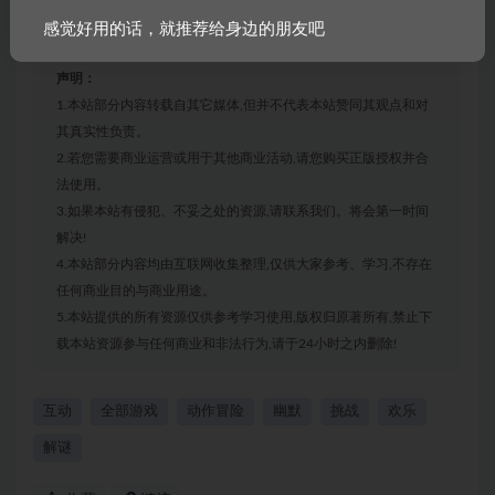
感觉好用的话，就推荐给身边的朋友吧
声明：
1.本站部分内容转载自其它媒体,但并不代表本站赞同其观点和对
其真实性负责。
2.若您需要商业运营或用于其他商业活动,请您购买正版授权并合
法使用。
3.如果本站有侵犯、不妥之处的资源,请联系我们。将会第一时间
解决!
4.本站部分内容均由互联网收集整理,仅供大家参考、学习,不存在
任何商业目的与商业用途。
5.本站提供的所有资源仅供参考学习使用,版权归原著所有,禁止下
载本站资源参与任何商业和非法行为,请于24小时之内删除!
互动
全部游戏
动作冒险
幽默
挑战
欢乐
解谜