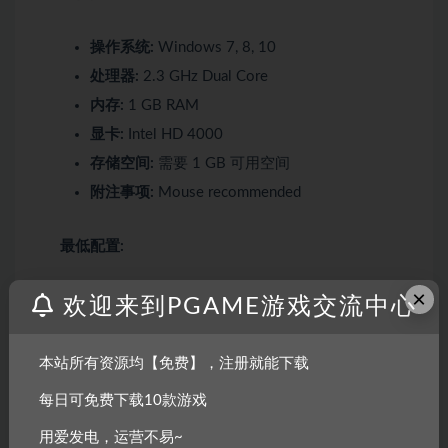
操作系统:
Windows 7, 8, 10
处理器:
2.3 GHz Dual Core
内存:
1 GB RAM
显卡:
Intel HD 4000
存储空间:
需要 1 GB 可用空间
附注事项:
Mouse recommended
最低配置:
×
操作系统:
Mac OS X v10.7, and above
欢迎来到PGAME游戏交流中心
处理器:
2.3 GHz Dual Core
内存:
1 GB RAM
本站所有资源均【免费】，注册就能下载
存储空间:
需要 1 GB 可用空间
每日可免费下载10款游戏
附注事项:
Mouse recommended
用爱发电，运营不易~