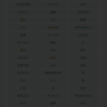
不支持手柄
中级水平
休闲
休闲益智
体验
全部游戏
冒险
制作
剧情
动作
动作冒险
动作游戏ACT
动漫
单人单机
回合制
国产游戏
射击
幻
建造
恐怖
战斗
战棋策略
挑战
探索
支持手柄
故事
模拟
模拟经营
模拟经营SIM
球
生存
科幻
程
策略
索
经营
菜鸟入门
角色扮演
角色扮演RPG
解谜
选择
音乐