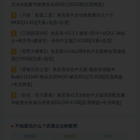
文绿色版豪华版整合全部DLC[101GB][百度网盘]
《只狼：影逝二度》免安装中文绿色版整合几十个
4
MOD[15.6G][天翼+迅雷+百度]
《三国群英传8》免安装-V2.1.1-修复-(官中+全DLC-神赵
5
云+神关羽+虞姬等）绿色中文版[7.51GB][天翼+百度]
《荒野大镖客2》免安装v1436.28绿色中文版整合置修改
6
器[119GB][百度+迅雷]
《霍格沃茨之遗》免安装绿色中文版-最新游戏版本
7
Build1121649-整合实用MOD-解压即玩[72.9GB][百度网盘
+夸克网盘]
《卧龙：苍天陨落》免安装v1.0.2绿色中文版国语配音豪
8
华版整合朱雀白虎青龙DLC[45.4 GB][百度网盘+夸克网盘]
不知道玩什么？试着点点标签吧
2D画面
3D画面
RPG