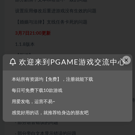
设置应用修改后重进游戏没有生效的问题
【婚姻与法律】支线任务卡死的问题
3月7日21:00更新
1.1.8版本
【新增】
×
欢迎来到PGAME游戏交流中心
· 店面评比相关内容(店面评比会在解锁会所装修后开放)
· 部分突发事件
本站所有资源均【免费】，注册就能下载
· 装备【荣誉奖状】，装备效果：会所声望的获取效率提升
每日可免费下载10款游戏
· 装备【宠物图鉴】，装备效果：与动物交互后，将会获得
用爱发电，运营不易~
【修复】
感觉好用的话，就推荐给身边的朋友吧
· 部分语音错误的问题
· 部分旁白文本显示错误的问题