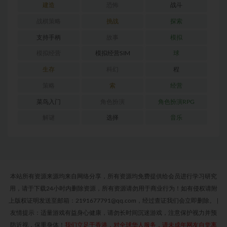
建造
恐怖
战斗
战棋策略
挑战
探索
支持手柄
故事
模拟
模拟经营
模拟经营SIM
球
生存
科幻
程
策略
索
经营
菜鸟入门
角色扮演
角色扮演RPG
解谜
选择
音乐
本站所有资源来源均来自网络分享，所有资源均免费提供给会员进行学习研究
用，请于下载24小时内删除资源，所有资源请勿用于商业行为！如有侵权请附
上版权证明发送至邮箱：2191677791@qq.com，经过查证我们会立即删除。
|
友情提示：适量游戏有益身心健康，请勿长时间沉迷游戏，注意保护视力并预
防近视，保重身体！
我们立足于香港，对全球华人服务，请未成年网友自觉离