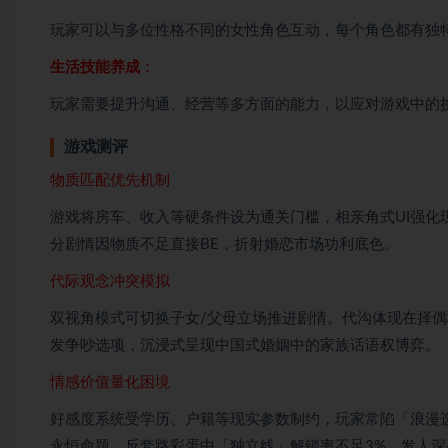
玩家可以与多位性格不同的女性角色互动，每个角色都有独
生活技能养成
：
玩家需要提升沟通、经营等多方面的能力，以应对游戏中的
游戏测评
物质匹配优先机制
游戏将房车、收入等硬条件设为通关门槛，相亲角式UI强化
分剧情因物质不足直接BE，折射婚恋市场功利底色。
代际观念冲突模拟
双视角模式可切换子女/父母立场推进剧情。代沟体现在择
发争吵选项，沉浸式呈现中国式婚姻中的家族话语权博弈。
情感价值量化困境
好感度系统受学历、户籍等现实参数制约，玩家常陷「浪漫
永恒命题，反套路彩蛋中「独立线」解锁率不足3%，发人深