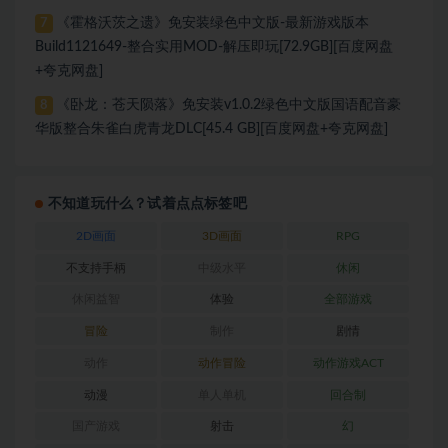
《霍格沃茨之遗》免安装绿色中文版-最新游戏版本
7
Build1121649-整合实用MOD-解压即玩[72.9GB][百度网盘
+夸克网盘]
《卧龙：苍天陨落》免安装v1.0.2绿色中文版国语配音豪
8
华版整合朱雀白虎青龙DLC[45.4 GB][百度网盘+夸克网盘]
不知道玩什么？试着点点标签吧
2D画面
3D画面
RPG
不支持手柄
中级水平
休闲
休闲益智
体验
全部游戏
冒险
制作
剧情
动作
动作冒险
动作游戏ACT
动漫
单人单机
回合制
国产游戏
射击
幻