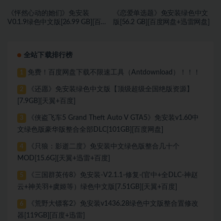
《怦然心动的她们》免安装
《恋爱单选题》免安装绿色中文
V0.1.9绿色中文版[26.99 GB][百度
版[56.2 GB][百度网盘+迅雷网盘]
网盘]
全站下载排行榜
免费！百度网盘下载不限速工具（Antdownload）！！！
1
《还愿》免安装绿色中文版【顶级超级全国绝版资源】
2
[7.9GB][天翼+百度]
《侠盗飞车5 Grand Theft Auto V GTA5》免安装v1.60中
3
文绿色版豪华版整合全部DLC[101GB][百度网盘]
《只狼：影逝二度》免安装中文绿色版整合几十个
4
MOD[15.6G][天翼+迅雷+百度]
《三国群英传8》免安装-V2.1.1-修复-(官中+全DLC-神赵
5
云+神关羽+虞姬等）绿色中文版[7.51GB][天翼+百度]
《荒野大镖客2》免安装v1436.28绿色中文版整合置修改
6
器[119GB][百度+迅雷]