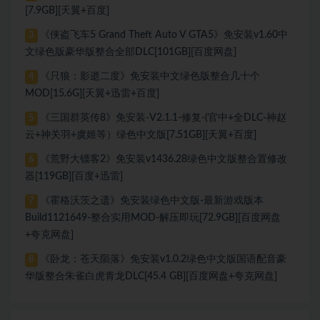
[7.9GB][天翼+百度]
《侠盗飞车5 Grand Theft Auto V GTA5》免安装v1.60中
3
文绿色版豪华版整合全部DLC[101GB][百度网盘]
《只狼：影逝二度》免安装中文绿色版整合几十个
4
MOD[15.6G][天翼+迅雷+百度]
《三国群英传8》免安装-V2.1.1-修复-(官中+全DLC-神赵
5
云+神关羽+虞姬等）绿色中文版[7.51GB][天翼+百度]
《荒野大镖客2》免安装v1436.28绿色中文版整合置修改
6
器[119GB][百度+迅雷]
《霍格沃茨之遗》免安装绿色中文版-最新游戏版本
7
Build1121649-整合实用MOD-解压即玩[72.9GB][百度网盘
+夸克网盘]
《卧龙：苍天陨落》免安装v1.0.2绿色中文版国语配音豪
8
华版整合朱雀白虎青龙DLC[45.4 GB][百度网盘+夸克网盘]