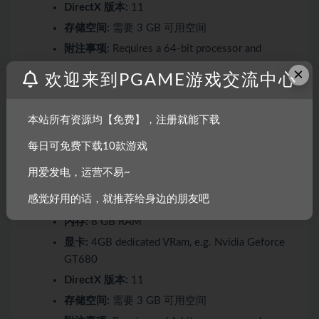
DirectX 版本:
11
存储空间:
需要 3 GB 可用空间
附注事项:
Requires a 64-bit processor and
operating system.
×
欢迎来到PGAME游戏交流中心
推荐配置:
本站所有资源均【免费】，注册就能下载
需要 64 位处理器和操作系统
每日可免费下载10款游戏
操作系统:
64bit Windows 7 or higher
用爱发电，运营不易~
处理器:
Intel Core i7-2620 (Dual Core with least
感觉好用的话，就推荐给身边的朋友吧
2.7 Ghz)
内存:
8 GB RAM
显卡:
4GB dedicated VRam, e.g. Nvidia Geforce
GT680
DirectX 版本:
11
存储空间:
需要 3 GB 可用空间