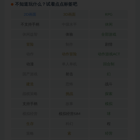
不知道玩什么？试着点点标签吧
2D画面
3D画面
RPG
不支持手柄
中级水平
休闲
休闲益智
体验
全部游戏
冒险
制作
剧情
动作
动作冒险
动作游戏ACT
动漫
单人单机
回合制
国产游戏
射击
幻
建造
恐怖
战斗
战棋策略
挑战
探索
支持手柄
故事
模拟
模拟经营
模拟经营SIM
球
生存
科幻
程
策略
索
经营