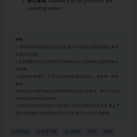
附注事项:
Requires a 64-bit processor and
operating system.
声明：
1.本站部分内容转载自其它媒体,但并不代表本站赞同其观点和对
其真实性负责。
2.若您需要商业运营或用于其他商业活动,请您购买正版授权并合
法使用。
3.如果本站有侵犯、不妥之处的资源,请联系我们。将会第一时间
解决!
4.本站部分内容均由互联网收集整理,仅供大家参考、学习,不存在
任何商业目的与商业用途。
5.本站提供的所有资源仅供参考学习使用,版权归原著所有,禁止下
载本站资源参与任何商业和非法行为,请于24小时之内删除!
2.5D画面
不支持手柄
单人单机
即时
策略