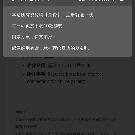
操作系统:
Windows 10 (64-bit)
本站所有资源均【免费】，注册就能下载
处理器:
Intel Core i5-4690k, AMD FX-8350 or
better
每日可免费下载10款游戏
内存:
8 GB RAM
用爱发电，运营不易~
显卡:
Nvidia Geforce GTX 970, AMD Radeon R9
390 or better
感觉好用的话，就推荐给身边的朋友吧
DirectX 版本:
11
存储空间:
需要 12 GB 可用空间
附注事项:
Requires broadband internet
connection for online gaming
声明：
1.本站部分内容转载自其它媒体,但并不代表本站赞同其观点和对
其真实性负责。
2.若您需要商业运营或用于其他商业活动,请您购买正版授权并合