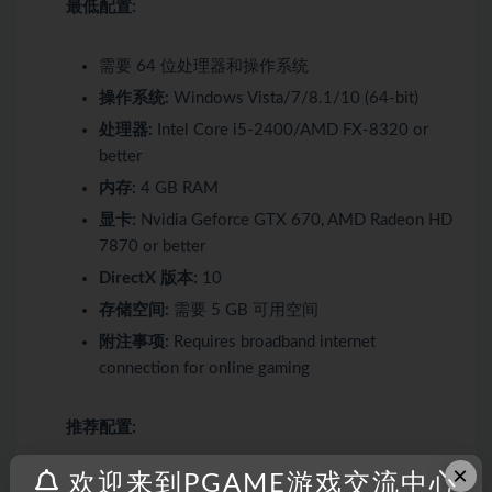
最低配置:
需要 64 位处理器和操作系统
操作系统:
Windows Vista/7/8.1/10 (64-bit)
处理器:
Intel Core i5-2400/AMD FX-8320 or
better
内存:
4 GB RAM
显卡:
Nvidia Geforce GTX 670, AMD Radeon HD
7870 or better
DirectX 版本:
10
存储空间:
需要 5 GB 可用空间
附注事项:
Requires broadband internet
connection for online gaming
推荐配置:
×
欢迎来到PGAME游戏交流中心
需要 64 位处理器和操作系统