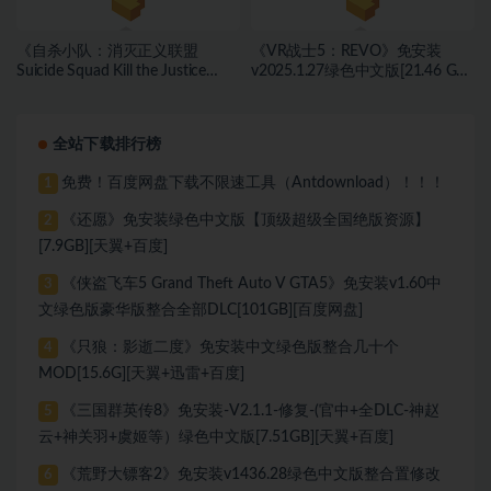
《自杀小队：消灭正义联盟
《VR战士5：REVO》免安装
Suicide Squad Kill the Justice
v2025.1.27绿色中文版[21.46 GB]
League》免安装v1.0.6.0 豪华绿色
[百度网盘]
中文版[98.2 GB][百度网盘]
全站下载排行榜
免费！百度网盘下载不限速工具（Antdownload）！！！
1
《还愿》免安装绿色中文版【顶级超级全国绝版资源】
2
[7.9GB][天翼+百度]
《侠盗飞车5 Grand Theft Auto V GTA5》免安装v1.60中
3
文绿色版豪华版整合全部DLC[101GB][百度网盘]
《只狼：影逝二度》免安装中文绿色版整合几十个
4
MOD[15.6G][天翼+迅雷+百度]
《三国群英传8》免安装-V2.1.1-修复-(官中+全DLC-神赵
5
云+神关羽+虞姬等）绿色中文版[7.51GB][天翼+百度]
《荒野大镖客2》免安装v1436.28绿色中文版整合置修改
6