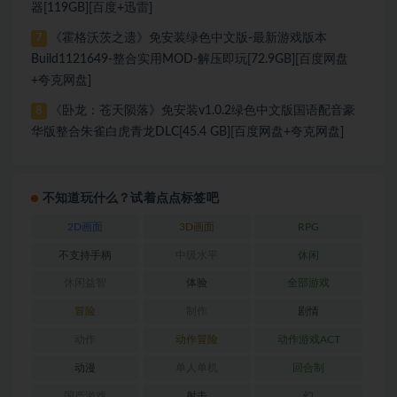
器[119GB][百度+迅雷]
《霍格沃茨之遗》免安装绿色中文版-最新游戏版本
7
Build1121649-整合实用MOD-解压即玩[72.9GB][百度网盘
+夸克网盘]
《卧龙：苍天陨落》免安装v1.0.2绿色中文版国语配音豪
8
华版整合朱雀白虎青龙DLC[45.4 GB][百度网盘+夸克网盘]
不知道玩什么？试着点点标签吧
2D画面
3D画面
RPG
不支持手柄
中级水平
休闲
休闲益智
体验
全部游戏
冒险
制作
剧情
动作
动作冒险
动作游戏ACT
动漫
单人单机
回合制
国产游戏
射击
幻