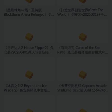
《黑荆棘角斗场：重铸版
《打造世界创造世界(Craft The
Blackthorn Arena Reforged》免
World)》免安装v20250318+全
安装v2.6武侠DLC侠影秘踪绿色中
DLC绿色中文版[1.0 GB][百度网
文版[30.98 GB][百度网盘]
盘]
《房产达人2 House Flipper2》免
《海鼠诅咒 Curse of the Sea
安装v20250401愚人节更新绿色
Rats》免安装幽灵船生存模式和
中文版[9.37 GB][百度网盘]
海盗旗休闲模式绿色中文版[17.59
GB][百度网盘]
《冰宫之外2 Beyond the Ice
《卡普空街机馆 Capcom Arcade
Palace 2》免安装绿色中文版
Stadium》免安装Build 15647467
[23.6B][百度网盘]
绿色中文版[1.81 GB][百度网盘]