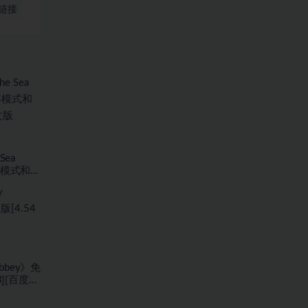
链接
Sea
存模式和海
7.59
bbey》免
B][百度网