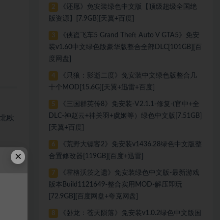
《还愿》免安装绿色中文版【顶级超级全国绝
2
版资源】[7.9GB][天翼+百度]
《侠盗飞车5 Grand Theft Auto V GTA5》免安
3
装v1.60中文绿色版豪华版整合全部DLC[101GB][百
度网盘]
《只狼：影逝二度》免安装中文绿色版整合几
4
十个MOD[15.6G][天翼+迅雷+百度]
《三国群英传8》免安装-V2.1.1-修复-(官中+全
5
DLC-神赵云+神关羽+虞姬等）绿色中文版[7.51GB]
北欧
[天翼+百度]
《荒野大镖客2》免安装v1436.28绿色中文版整
6
×
合置修改器[119GB][百度+迅雷]
小猴
《霍格沃茨之遗》免安装绿色中文版-最新游戏
7
版本Build1121649-整合实用MOD-解压即玩
[72.9GB][百度网盘+夸克网盘]
《卧龙：苍天陨落》免安装v1.0.2绿色中文版国
8