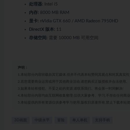
处理器:
Intel i5
内存:
8000 MB RAM
显卡:
nVidia GTX 660 / AMD Radeon 7950HD
DirectX 版本:
11
存储空间:
需要 10000 MB 可用空间
声明：
1.本站部分内容转载自其它媒体,但并不代表本站赞同其观点和对其真实性
2.若您需要商业运营或用于其他商业活动,请您购买正版授权并合法使用。
3.如果本站有侵犯、不妥之处的资源,请联系我们。将会第一时间解决!
4.本站部分内容均由互联网收集整理,仅供大家参考、学习,不存在任何商
5.本站提供的所有资源仅供参考学习使用,版权归原著所有,禁止下载本站资
3D画面
中级水平
冒险
单人单机
支持手柄