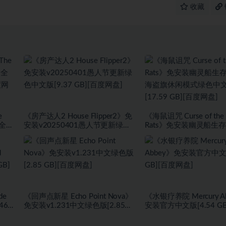
收藏
e
《房产达人2 House Flipper2》免
《海鼠诅咒 Curse of the 
+全
安装v20250401愚人节更新绿色
Rats》免安装幽灵船生
度网
中文版[9.37 GB][百度网盘]
盗旗休闲模式绿色中文版[1
GB][百度网盘]
de
《回声点新星 Echo Point Nova》
《水银疗养院 Mercury A
467
免安装v1.231中文绿色版[2.85
安装官方中文版[4.54 G
盘]
GB][百度网盘]
盘]