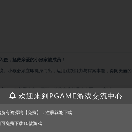
入侵，拯救亲爱的小猴家族成员！
境。小猴必须立即挺身而出，运用跳跃能力与探索本能，勇闯美丽的
与高山，在荒野上自由探索，并将来袭的昆虫大军ㄧㄧ击倒
欢迎来到PGAME游戏交流中心
密地底世界，小猴将拼尽全力，拯救荒野上纯真善良的鸟类，努力让
站所有资源均【免费】，注册就能下载
日可免费下载10款游戏