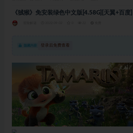
《狨猴》免安装绿色中文版[4.58G][天翼+百度]
冒险解谜
2022-09-02
0
22
免费
登录后免费查看
隐藏内容