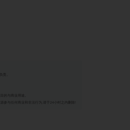
负责。
业目的与商业用途。
源参与任何商业和非法行为,请于24小时之内删除!