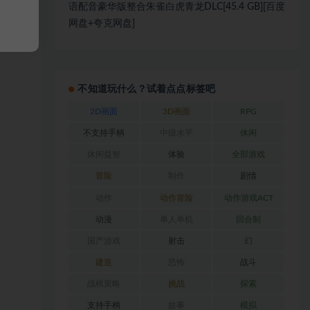
语配音豪华版整合朱雀白虎青龙DLC[45.4 GB][百度
网盘+夸克网盘]
不知道玩什么？试着点点标签吧
2D画面
3D画面
RPG
不支持手柄
中级水平
休闲
休闲益智
体验
全部游戏
冒险
制作
剧情
动作
动作冒险
动作游戏ACT
动漫
单人单机
回合制
国产游戏
射击
幻
建造
恐怖
战斗
战棋策略
挑战
探索
支持手柄
故事
模拟