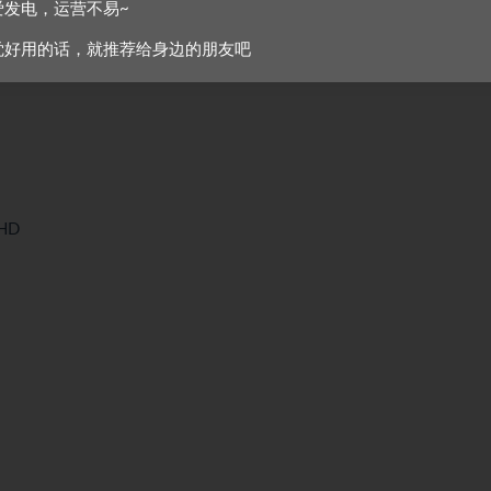
爱发电，运营不易~
觉好用的话，就推荐给身边的朋友吧
0HD