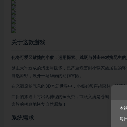
关于这款游戏
化身可爱又敏捷的小猴，运用探索、跳跃与射击来对抗昆虫的
昆虫大军造成的污染与破坏，已严重危害到小猴家族居住的环
自然原野，展开一场华丽的动作冒险。
在充满原始气息的3D奇幻世界中，小猴必须穿越森林、峡湾
曲折的旅途上将出现神秘的萤火虫，或跃入满是苍蝇飞舞的秘
家族的栖息地恢复自然原貌！
本
系统需求
每