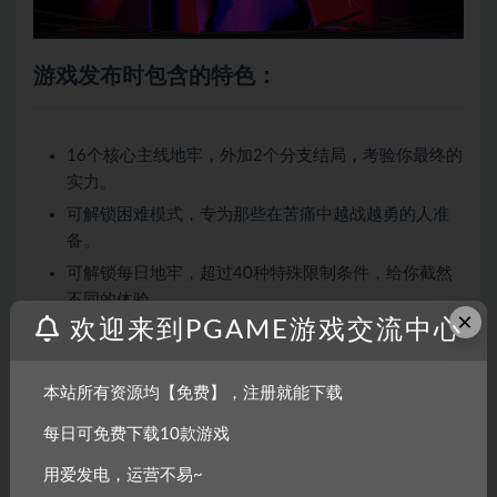
游戏发布时包含的特色：
16个核心主线地牢，外加2个分支结局，考验你最终的
实力。
可解锁困难模式，专为那些在苦痛中越战越勇的人准
备。
可解锁每日地牢，超过40种特殊限制条件，给你截然
不同的体验
×
欢迎来到PGAME游戏交流中心
勇闯超过25种特殊地牢，掠夺战利品并邂逅奇异的事
物。
4种环境区域，每个都有其迥异的恐怖风格。
本站所有资源均【免费】，注册就能下载
可解锁280多种物品，利用15个物品栏槽位来组合搭
每日可免费下载10款游戏
配。
用爱发电，运营不易~
50多种生物需要你去了解和应对。其中既有友好的朋