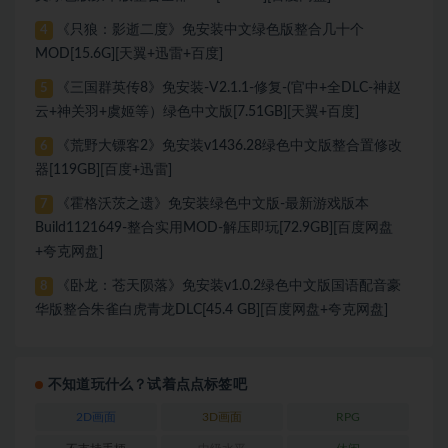
《只狼：影逝二度》免安装中文绿色版整合几十个
4
MOD[15.6G][天翼+迅雷+百度]
《三国群英传8》免安装-V2.1.1-修复-(官中+全DLC-神赵
5
云+神关羽+虞姬等）绿色中文版[7.51GB][天翼+百度]
《荒野大镖客2》免安装v1436.28绿色中文版整合置修改
6
器[119GB][百度+迅雷]
《霍格沃茨之遗》免安装绿色中文版-最新游戏版本
7
Build1121649-整合实用MOD-解压即玩[72.9GB][百度网盘
+夸克网盘]
《卧龙：苍天陨落》免安装v1.0.2绿色中文版国语配音豪
8
华版整合朱雀白虎青龙DLC[45.4 GB][百度网盘+夸克网盘]
不知道玩什么？试着点点标签吧
2D画面
3D画面
RPG