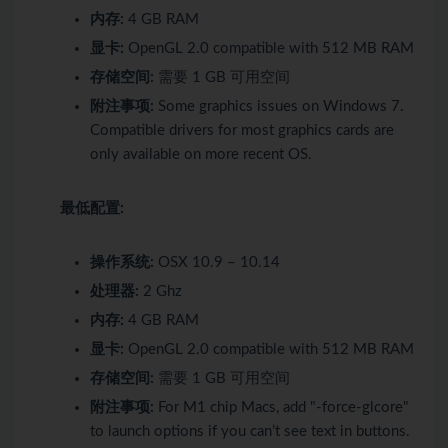
内存:
4 GB RAM
显卡:
OpenGL 2.0 compatible with 512 MB RAM
存储空间:
需要 1 GB 可用空间
附注事项:
Some graphics issues on Windows 7.
Compatible drivers for most graphics cards are
only available on more recent OS.
最低配置:
操作系统:
OSX 10.9 – 10.14
处理器:
2 Ghz
内存:
4 GB RAM
显卡:
OpenGL 2.0 compatible with 512 MB RAM
存储空间:
需要 1 GB 可用空间
附注事项:
For M1 chip Macs, add "-force-glcore"
to launch options if you can’t see text in buttons.