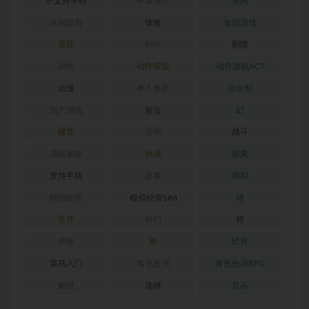
不支持手柄
中级水平
休闲
休闲益智
体验
全部游戏
冒险
制作
剧情
动作
动作冒险
动作游戏ACT
动漫
单人单机
回合制
国产游戏
射击
幻
建造
恐怖
战斗
战棋策略
挑战
探索
支持手柄
故事
模拟
模拟经营
模拟经营SIM
球
生存
科幻
程
策略
索
经营
菜鸟入门
角色扮演
角色扮演RPG
解谜
选择
音乐