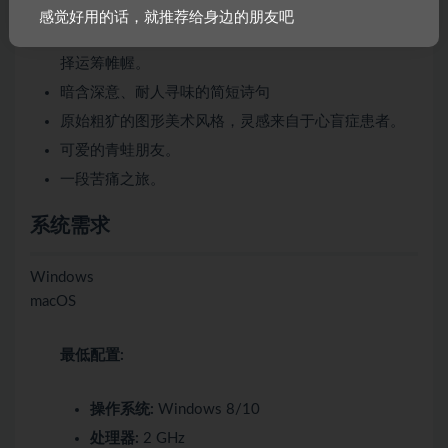
友，也有凶狠的恶棍……
感觉好用的话，就推荐给身边的朋友吧
回合制的游戏机制，你可以选择迅速作战，也可以选
择运筹帷幄。
暗含深意、耐人寻味的简短诗句
原始粗犷的图形美术风格，灵感来自于心盲症患者。
可爱的青蛙朋友。
一段苦痛之旅。
系统需求
Windows
macOS
最低配置:
操作系统:
Windows 8/10
处理器:
2 GHz