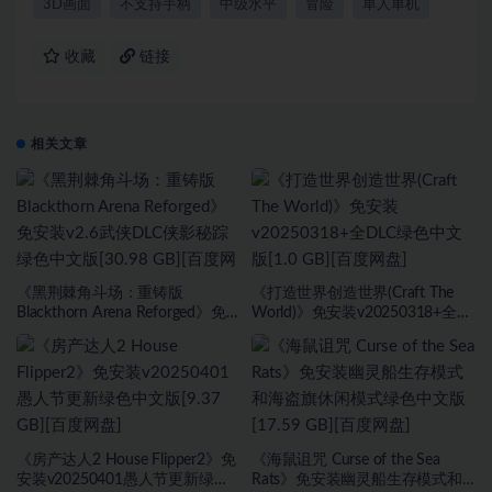
3D画面
不支持手柄
中级水平
冒险
单人单机
收藏
链接
相关文章
《黑荆棘角斗场：重铸版
《打造世界创造世界(Craft The
Blackthorn Arena Reforged》免
World)》免安装v20250318+全
安装v2.6武侠DLC侠影秘踪绿色中
DLC绿色中文版[1.0 GB][百度网
文版[30.98 GB][百度网盘]
盘]
《房产达人2 House Flipper2》免
《海鼠诅咒 Curse of the Sea
安装v20250401愚人节更新绿色
Rats》免安装幽灵船生存模式和