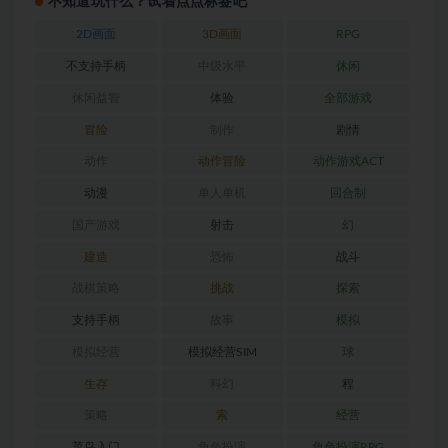
不知道玩什么？试着点点标签吧
2D画面
3D画面
RPG
不支持手柄
中级水平
休闲
休闲益智
体验
全部游戏
冒险
制作
剧情
动作
动作冒险
动作游戏ACT
动漫
单人单机
回合制
国产游戏
射击
幻
建造
恐怖
战斗
战棋策略
挑战
探索
支持手柄
故事
模拟
模拟经营
模拟经营SIM
球
生存
科幻
程
策略
索
经营
菜鸟入门
角色扮演
角色扮演RPG