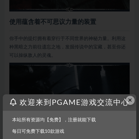
使用蕴含着不可思议力量的装置
你手中的提灯拥有着穿行于不同世界的神秘力量。利用这
种黑暗之力前往遗忘之地，发掘传说中的宝藏，甚至你还
可以操纵敌人的灵魂。
×
欢迎来到PGAME游戏交流中心
起死回生
本站所有资源均【免费】，注册就能下载
在生者的世界中陨落……在亡者的世界中复苏。只有打败蜂
每日可免费下载10款游戏
拥而至的地狱怪物，你才能够得到重返人世的机会。