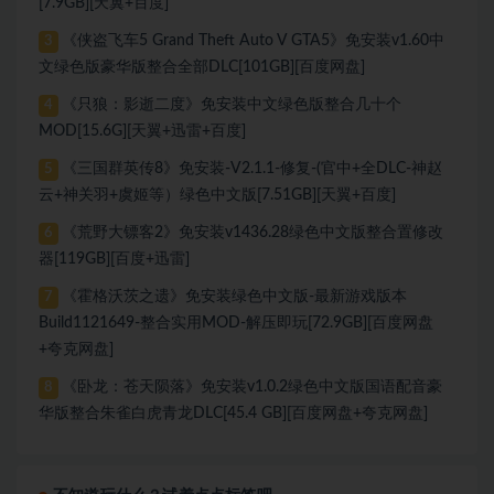
[7.9GB][天翼+百度]
《侠盗飞车5 Grand Theft Auto V GTA5》免安装v1.60中
3
文绿色版豪华版整合全部DLC[101GB][百度网盘]
《只狼：影逝二度》免安装中文绿色版整合几十个
4
MOD[15.6G][天翼+迅雷+百度]
《三国群英传8》免安装-V2.1.1-修复-(官中+全DLC-神赵
5
云+神关羽+虞姬等）绿色中文版[7.51GB][天翼+百度]
《荒野大镖客2》免安装v1436.28绿色中文版整合置修改
6
器[119GB][百度+迅雷]
《霍格沃茨之遗》免安装绿色中文版-最新游戏版本
7
Build1121649-整合实用MOD-解压即玩[72.9GB][百度网盘
+夸克网盘]
《卧龙：苍天陨落》免安装v1.0.2绿色中文版国语配音豪
8
华版整合朱雀白虎青龙DLC[45.4 GB][百度网盘+夸克网盘]