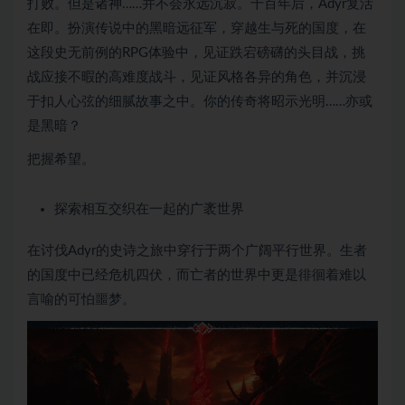
打败。但是诸神……并不会永远沉寂。千百年后，Adyr复活
在即。扮演传说中的黑暗远征军，穿越生与死的国度，在
这段史无前例的RPG体验中，见证跌宕磅礴的头目战，挑
战应接不暇的高难度战斗，见证风格各异的角色，并沉浸
于扣人心弦的细腻故事之中。你的传奇将昭示光明……亦或
是黑暗？
把握希望。
探索相互交织在一起的广袤世界
在讨伐Adyr的史诗之旅中穿行于两个广阔平行世界。生者
的国度中已经危机四伏，而亡者的世界中更是徘徊着难以
言喻的可怕噩梦。