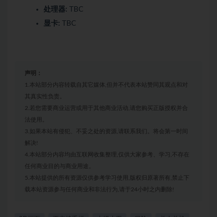
处理器:
TBC
显卡:
TBC
声明：
1.本站部分内容转载自其它媒体,但并不代表本站赞同其观点和对
其真实性负责。
2.若您需要商业运营或用于其他商业活动,请您购买正版授权并合
法使用。
3.如果本站有侵犯、不妥之处的资源,请联系我们。将会第一时间
解决!
4.本站部分内容均由互联网收集整理,仅供大家参考、学习,不存在
任何商业目的与商业用途。
5.本站提供的所有资源仅供参考学习使用,版权归原著所有,禁止下
载本站资源参与任何商业和非法行为,请于24小时之内删除!