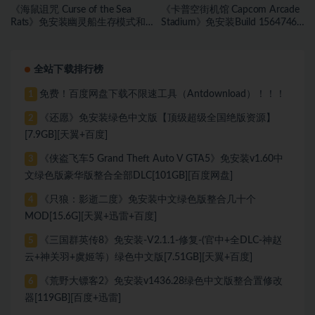
《海鼠诅咒 Curse of the Sea
《卡普空街机馆 Capcom Arcade
Rats》免安装幽灵船生存模式和
Stadium》免安装Build 15647467
海盗旗休闲模式绿色中文版[17.59
绿色中文版[1.81 GB][百度网盘]
GB][百度网盘]
全站下载排行榜
免费！百度网盘下载不限速工具（Antdownload）！！！
1
《还愿》免安装绿色中文版【顶级超级全国绝版资源】
2
[7.9GB][天翼+百度]
《侠盗飞车5 Grand Theft Auto V GTA5》免安装v1.60中
3
文绿色版豪华版整合全部DLC[101GB][百度网盘]
《只狼：影逝二度》免安装中文绿色版整合几十个
4
MOD[15.6G][天翼+迅雷+百度]
《三国群英传8》免安装-V2.1.1-修复-(官中+全DLC-神赵
5
云+神关羽+虞姬等）绿色中文版[7.51GB][天翼+百度]
《荒野大镖客2》免安装v1436.28绿色中文版整合置修改
6
器[119GB][百度+迅雷]