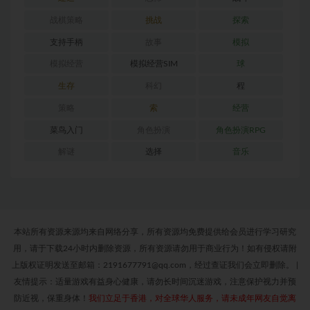
战棋策略
挑战
探索
支持手柄
故事
模拟
模拟经营
模拟经营SIM
球
生存
科幻
程
策略
索
经营
菜鸟入门
角色扮演
角色扮演RPG
解谜
选择
音乐
本站所有资源来源均来自网络分享，所有资源均免费提供给会员进行学习研究
用，请于下载24小时内删除资源，所有资源请勿用于商业行为！如有侵权请附
上版权证明发送至邮箱：2191677791@qq.com，经过查证我们会立即删除。
|
友情提示：适量游戏有益身心健康，请勿长时间沉迷游戏，注意保护视力并预
防近视，保重身体！
我们立足于香港，对全球华人服务，请未成年网友自觉离