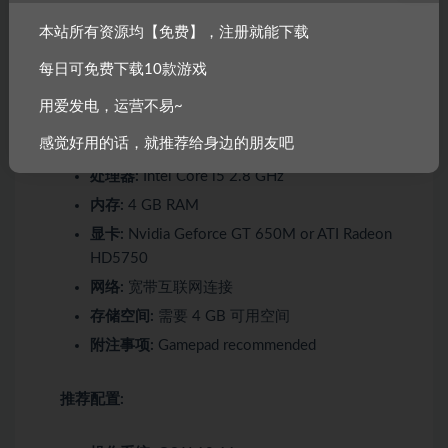
声卡:
DirectX 9.0c (or higher)
本站所有资源均【免费】，注册就能下载
附注事项:
Gamepad recommended
每日可免费下载10款游戏
最低配置:
用爱发电，运营不易~
感觉好用的话，就推荐给身边的朋友吧
操作系统:
OS X 10.10
处理器:
Intel Core i5 2.8 GHz
内存:
4 GB RAM
显卡:
Nvidia Geforce GT 650M or ATI Radeon
HD5750
网络:
宽带互联网连接
存储空间:
需要 4 GB 可用空间
附注事项:
Gamepad recommended
推荐配置: