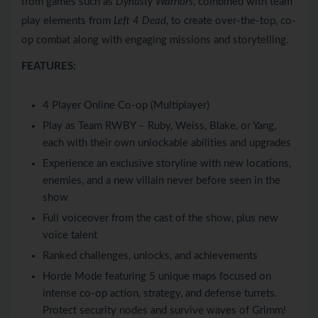
from games such as
Dynasty Warriors
, combined with team
play elements from
Left 4 Dead
, to create over-the-top, co-
op combat along with engaging missions and storytelling.
FEATURES:
4 Player Online Co-op (Multiplayer)
Play as Team RWBY – Ruby, Weiss, Blake, or Yang,
each with their own unlockable abilities and upgrades
Experience an exclusive storyline with new locations,
enemies, and a new villain never before seen in the
show
Full voiceover from the cast of the show, plus new
voice talent
Ranked challenges, unlocks, and achievements
Horde Mode featuring 5 unique maps focused on
intense co-op action, strategy, and defense turrets.
Protect security nodes and survive waves of Grimm!