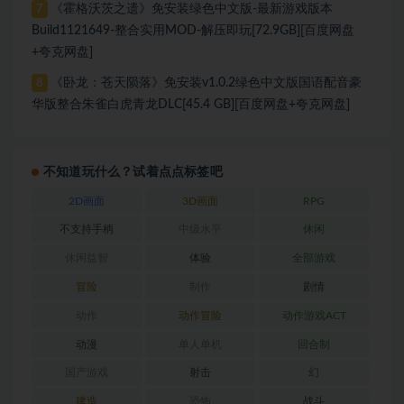
《霍格沃茨之遗》免安装绿色中文版-最新游戏版本
7
Build1121649-整合实用MOD-解压即玩[72.9GB][百度网盘
+夸克网盘]
《卧龙：苍天陨落》免安装v1.0.2绿色中文版国语配音豪
8
华版整合朱雀白虎青龙DLC[45.4 GB][百度网盘+夸克网盘]
不知道玩什么？试着点点标签吧
2D画面
3D画面
RPG
不支持手柄
中级水平
休闲
休闲益智
体验
全部游戏
冒险
制作
剧情
动作
动作冒险
动作游戏ACT
动漫
单人单机
回合制
国产游戏
射击
幻
建造
恐怖
战斗