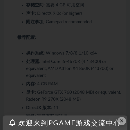
存储空间:
需要 4 GB 可用空间
声卡:
DirectX 9.0c (or higher)
附注事项:
Gamepad recommended
推荐配置:
操作系统:
Windows 7/8/8.1/10 x64
处理器:
Intel Core i5-4670K (4 * 3400) or
equivalent, AMD Athlon X4 860K (4*3700) or
equivalent
内存:
4 GB RAM
显卡:
GeForce GTX 760 (2048 MB) or equivalent,
Radeon R9 270X (2048 MB)
DirectX 版本:
11
网络:
宽带互联网连接
×
欢迎来到PGAME游戏交流中心
存储空间:
需要 4 GB 可用空间